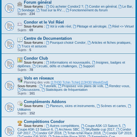
Forum général
Sous-forums :
Où acheter Condor2 ?
,
Condor en général
,
Le Bar
,
Sondage
,
Tout sur la RV...
,
Fonctionnement du forum
Sujets :
234
Condor et le Vol Réel
Sous-forums :
Vol à voile réel
,
Pilotage et aérologie
,
Réel <> Virtuel
Sujets :
69
Centre de Documentation
Sous-forums :
Pourquoi choisir Condor
,
Articles et fiches pratiques
,
Trucs et astuces
Sujets :
5
Condor Club
Sous-forums :
Informations et nouveautés
,
Insignes, badges et
diplômes
,
Circuits, défis et challenges
,
Support
Sujets :
78
Vols en réseaux
Planning des vols
[17H30 Tchin Tchin]
[13H30 WeekEnd]
Sous-forums :
Tutoriels
,
Proposez vos plans de vols
,
Rendez-vous
,
Discussions
,
Statistiques de fréquentation
Sujets :
161
Compléments Addons
Sous-forums :
Planeurs, skins et instruments
,
Scènes et cartes
,
Utilitaires
Sujets :
152
Compétitions Condor
Sous-forums :
Autres compétitions
,
Coupe ASK-13 Saison 5
,
Coupe ASK-13 Saison 6
,
Archives SBC
,
SKyBattle cup 2017
,
Condor
GP 2017
,
Condor GP 2018
,
Tchin-tchin Race 2018
,
Condor GP 2019
,
Condor GP 2020
,
Tchin-tchin Race 2020
,
Samedan's Cup