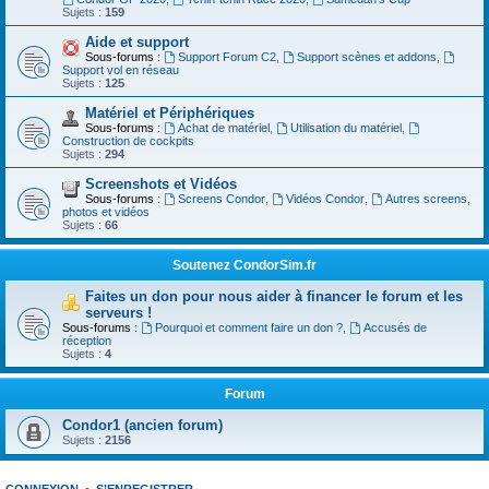
Sujets :
159
Aide et support
Sous-forums :
Support Forum C2
,
Support scènes et addons
,
Support vol en réseau
Sujets :
125
Matériel et Périphériques
Sous-forums :
Achat de matériel
,
Utilisation du matériel
,
Construction de cockpits
Sujets :
294
Screenshots et Vidéos
Sous-forums :
Screens Condor
,
Vidéos Condor
,
Autres screens,
photos et vidéos
Sujets :
66
Soutenez CondorSim.fr
Faites un don pour nous aider à financer le forum et les
serveurs !
Sous-forums :
Pourquoi et comment faire un don ?
,
Accusés de
réception
Sujets :
4
Forum
Condor1 (ancien forum)
Sujets :
2156