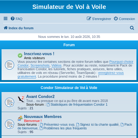
Simulateur de Vol à Voile
FAQ
S’enregistrer
Connexion
R
Index du forum
e
Nous sommes le lun. 10 août 2026, 10:35
c
Forum
h
Inscrivez-vous !
e
Amis visiteurs
Vous pouvez lire certaines sections de notre forum telles que
Pourquoi choisir
r
Condor
,
Screenshots
,
Vidéos
. Pour accéder au reste, notamment le Pack de
francisation Condor, les tutoriels, fiches pratiques, astuces, liens utiles,
c
utilitaires de vols en réseau (Serverlist, TeamSpeak) :
enregistrez-vous
gratuitement
. La procédure prend moins de 2 minutes !
h
e
Condor Simulateur de Vol à Voile
r
Avant Condor2
Tout... ou presque ce qui a pu être dit avant mars 2018
Sous-forum :
Statistiques de fréquentation Condor 1
Sujets :
21
Nouveaux Membres
Bienvenue !
Sous-forums :
Présentez-vous svp
,
Signez ici la charte qualité
,
Pack
de bienvenue
,
Problèmes les plus fréquents
Sujets :
95