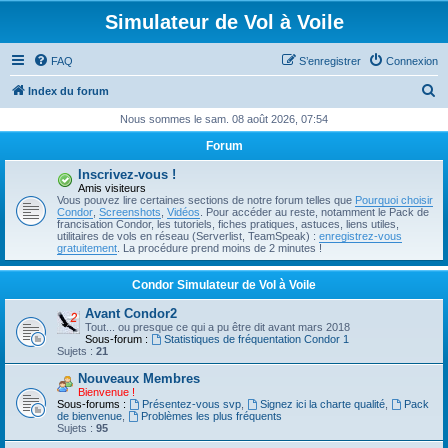
Simulateur de Vol à Voile
FAQ
S’enregistrer
Connexion
R
Index du forum
e
Nous sommes le sam. 08 août 2026, 07:54
c
Forum
h
Inscrivez-vous !
e
Amis visiteurs
Vous pouvez lire certaines sections de notre forum telles que
Pourquoi choisir
r
Condor
,
Screenshots
,
Vidéos
. Pour accéder au reste, notamment le Pack de
francisation Condor, les tutoriels, fiches pratiques, astuces, liens utiles,
c
utilitaires de vols en réseau (Serverlist, TeamSpeak) :
enregistrez-vous
gratuitement
. La procédure prend moins de 2 minutes !
h
e
Condor Simulateur de Vol à Voile
r
Avant Condor2
Tout... ou presque ce qui a pu être dit avant mars 2018
Sous-forum :
Statistiques de fréquentation Condor 1
Sujets :
21
Nouveaux Membres
Bienvenue !
Sous-forums :
Présentez-vous svp
,
Signez ici la charte qualité
,
Pack
de bienvenue
,
Problèmes les plus fréquents
Sujets :
95