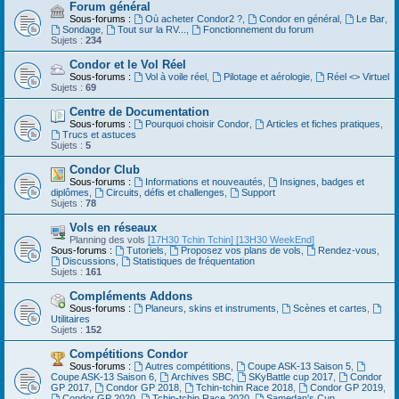
Forum général
Sous-forums :
Où acheter Condor2 ?
,
Condor en général
,
Le Bar
,
Sondage
,
Tout sur la RV...
,
Fonctionnement du forum
Sujets :
234
Condor et le Vol Réel
Sous-forums :
Vol à voile réel
,
Pilotage et aérologie
,
Réel <> Virtuel
Sujets :
69
Centre de Documentation
Sous-forums :
Pourquoi choisir Condor
,
Articles et fiches pratiques
,
Trucs et astuces
Sujets :
5
Condor Club
Sous-forums :
Informations et nouveautés
,
Insignes, badges et
diplômes
,
Circuits, défis et challenges
,
Support
Sujets :
78
Vols en réseaux
Planning des vols
[17H30 Tchin Tchin]
[13H30 WeekEnd]
Sous-forums :
Tutoriels
,
Proposez vos plans de vols
,
Rendez-vous
,
Discussions
,
Statistiques de fréquentation
Sujets :
161
Compléments Addons
Sous-forums :
Planeurs, skins et instruments
,
Scènes et cartes
,
Utilitaires
Sujets :
152
Compétitions Condor
Sous-forums :
Autres compétitions
,
Coupe ASK-13 Saison 5
,
Coupe ASK-13 Saison 6
,
Archives SBC
,
SKyBattle cup 2017
,
Condor
GP 2017
,
Condor GP 2018
,
Tchin-tchin Race 2018
,
Condor GP 2019
,
Condor GP 2020
,
Tchin-tchin Race 2020
,
Samedan's Cup