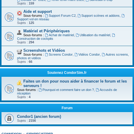
Sujets :
159
Aide et support
Sous-forums :
Support Forum C2
,
Support scènes et addons
,
Support vol en réseau
Sujets :
125
Matériel et Périphériques
Sous-forums :
Achat de matériel
,
Utilisation du matériel
,
Construction de cockpits
Sujets :
294
Screenshots et Vidéos
Sous-forums :
Screens Condor
,
Vidéos Condor
,
Autres screens,
photos et vidéos
Sujets :
66
Soutenez CondorSim.fr
Faites un don pour nous aider à financer le forum et les
serveurs !
Sous-forums :
Pourquoi et comment faire un don ?
,
Accusés de
réception
Sujets :
4
Forum
Condor1 (ancien forum)
Sujets :
2156