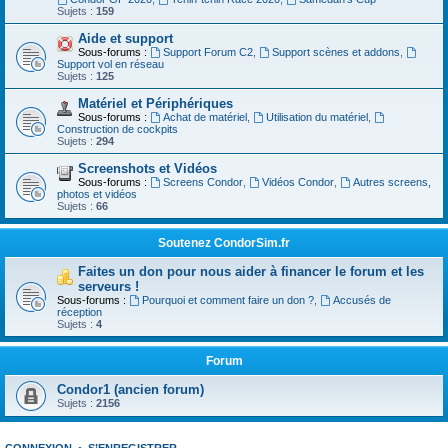
Sujets :
159
Aide et support
Sous-forums :
Support Forum C2
,
Support scènes et addons
,
Support vol en réseau
Sujets :
125
Matériel et Périphériques
Sous-forums :
Achat de matériel
,
Utilisation du matériel
,
Construction de cockpits
Sujets :
294
Screenshots et Vidéos
Sous-forums :
Screens Condor
,
Vidéos Condor
,
Autres screens,
photos et vidéos
Sujets :
66
Soutenez CondorSim.fr
Faites un don pour nous aider à financer le forum et les
serveurs !
Sous-forums :
Pourquoi et comment faire un don ?
,
Accusés de
réception
Sujets :
4
Forum
Condor1 (ancien forum)
Sujets :
2156