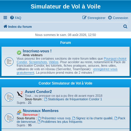
Simulateur de Vol à Voile
FAQ
S’enregistrer
Connexion
R
Index du forum
e
Nous sommes le sam. 08 août 2026, 12:50
c
Forum
h
Inscrivez-vous !
e
Amis visiteurs
Vous pouvez lire certaines sections de notre forum telles que
Pourquoi choisir
r
Condor
,
Screenshots
,
Vidéos
. Pour accéder au reste, notamment le Pack de
francisation Condor, les tutoriels, fiches pratiques, astuces, liens utiles,
c
utilitaires de vols en réseau (Serverlist, TeamSpeak) :
enregistrez-vous
gratuitement
. La procédure prend moins de 2 minutes !
h
e
Condor Simulateur de Vol à Voile
r
Avant Condor2
Tout... ou presque ce qui a pu être dit avant mars 2018
Sous-forum :
Statistiques de fréquentation Condor 1
Sujets :
21
Nouveaux Membres
Bienvenue !
Sous-forums :
Présentez-vous svp
,
Signez ici la charte qualité
,
Pack
de bienvenue
,
Problèmes les plus fréquents
Sujets :
95