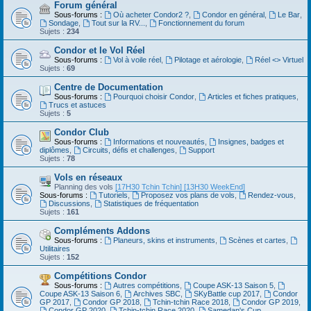
Forum général
Sous-forums :
Où acheter Condor2 ?
,
Condor en général
,
Le Bar
,
Sondage
,
Tout sur la RV...
,
Fonctionnement du forum
Sujets :
234
Condor et le Vol Réel
Sous-forums :
Vol à voile réel
,
Pilotage et aérologie
,
Réel <> Virtuel
Sujets :
69
Centre de Documentation
Sous-forums :
Pourquoi choisir Condor
,
Articles et fiches pratiques
,
Trucs et astuces
Sujets :
5
Condor Club
Sous-forums :
Informations et nouveautés
,
Insignes, badges et
diplômes
,
Circuits, défis et challenges
,
Support
Sujets :
78
Vols en réseaux
Planning des vols
[17H30 Tchin Tchin]
[13H30 WeekEnd]
Sous-forums :
Tutoriels
,
Proposez vos plans de vols
,
Rendez-vous
,
Discussions
,
Statistiques de fréquentation
Sujets :
161
Compléments Addons
Sous-forums :
Planeurs, skins et instruments
,
Scènes et cartes
,
Utilitaires
Sujets :
152
Compétitions Condor
Sous-forums :
Autres compétitions
,
Coupe ASK-13 Saison 5
,
Coupe ASK-13 Saison 6
,
Archives SBC
,
SKyBattle cup 2017
,
Condor
GP 2017
,
Condor GP 2018
,
Tchin-tchin Race 2018
,
Condor GP 2019
,
Condor GP 2020
,
Tchin-tchin Race 2020
,
Samedan's Cup