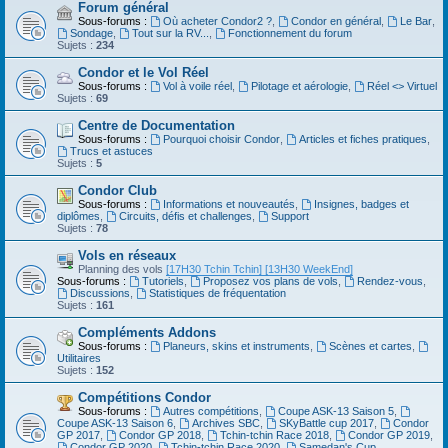
Forum général
Sous-forums :
Où acheter Condor2 ?
,
Condor en général
,
Le Bar
,
Sondage
,
Tout sur la RV...
,
Fonctionnement du forum
Sujets :
234
Condor et le Vol Réel
Sous-forums :
Vol à voile réel
,
Pilotage et aérologie
,
Réel <> Virtuel
Sujets :
69
Centre de Documentation
Sous-forums :
Pourquoi choisir Condor
,
Articles et fiches pratiques
,
Trucs et astuces
Sujets :
5
Condor Club
Sous-forums :
Informations et nouveautés
,
Insignes, badges et
diplômes
,
Circuits, défis et challenges
,
Support
Sujets :
78
Vols en réseaux
Planning des vols
[17H30 Tchin Tchin]
[13H30 WeekEnd]
Sous-forums :
Tutoriels
,
Proposez vos plans de vols
,
Rendez-vous
,
Discussions
,
Statistiques de fréquentation
Sujets :
161
Compléments Addons
Sous-forums :
Planeurs, skins et instruments
,
Scènes et cartes
,
Utilitaires
Sujets :
152
Compétitions Condor
Sous-forums :
Autres compétitions
,
Coupe ASK-13 Saison 5
,
Coupe ASK-13 Saison 6
,
Archives SBC
,
SKyBattle cup 2017
,
Condor
GP 2017
,
Condor GP 2018
,
Tchin-tchin Race 2018
,
Condor GP 2019
,
Condor GP 2020
,
Tchin-tchin Race 2020
,
Samedan's Cup