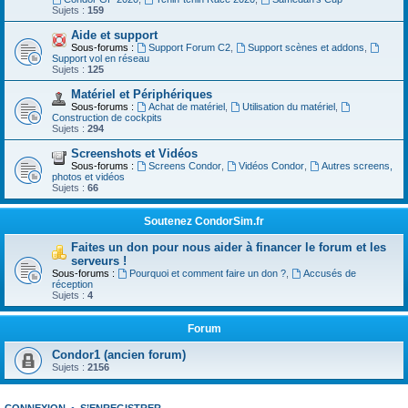
Sujets :
159
Aide et support
Sous-forums :
Support Forum C2
,
Support scènes et addons
,
Support vol en réseau
Sujets :
125
Matériel et Périphériques
Sous-forums :
Achat de matériel
,
Utilisation du matériel
,
Construction de cockpits
Sujets :
294
Screenshots et Vidéos
Sous-forums :
Screens Condor
,
Vidéos Condor
,
Autres screens,
photos et vidéos
Sujets :
66
Soutenez CondorSim.fr
Faites un don pour nous aider à financer le forum et les
serveurs !
Sous-forums :
Pourquoi et comment faire un don ?
,
Accusés de
réception
Sujets :
4
Forum
Condor1 (ancien forum)
Sujets :
2156