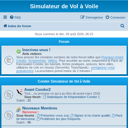
Simulateur de Vol à Voile
FAQ
S’enregistrer
Connexion
R
Index du forum
e
Nous sommes le dim. 09 août 2026, 06:23
c
Forum
h
Inscrivez-vous !
e
Amis visiteurs
Vous pouvez lire certaines sections de notre forum telles que
Pourquoi choisir
r
Condor
,
Screenshots
,
Vidéos
. Pour accéder au reste, notamment le Pack de
francisation Condor, les tutoriels, fiches pratiques, astuces, liens utiles,
c
utilitaires de vols en réseau (Serverlist, TeamSpeak) :
enregistrez-vous
gratuitement
. La procédure prend moins de 2 minutes !
h
e
Condor Simulateur de Vol à Voile
r
Avant Condor2
Tout... ou presque ce qui a pu être dit avant mars 2018
Sous-forum :
Statistiques de fréquentation Condor 1
Sujets :
21
Nouveaux Membres
Bienvenue !
Sous-forums :
Présentez-vous svp
,
Signez ici la charte qualité
,
Pack
de bienvenue
,
Problèmes les plus fréquents
Sujets :
95