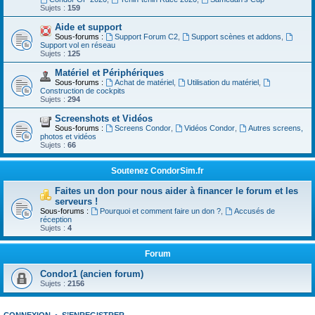
Sujets :
159
Aide et support
Sous-forums :
Support Forum C2
,
Support scènes et addons
,
Support vol en réseau
Sujets :
125
Matériel et Périphériques
Sous-forums :
Achat de matériel
,
Utilisation du matériel
,
Construction de cockpits
Sujets :
294
Screenshots et Vidéos
Sous-forums :
Screens Condor
,
Vidéos Condor
,
Autres screens,
photos et vidéos
Sujets :
66
Soutenez CondorSim.fr
Faites un don pour nous aider à financer le forum et les
serveurs !
Sous-forums :
Pourquoi et comment faire un don ?
,
Accusés de
réception
Sujets :
4
Forum
Condor1 (ancien forum)
Sujets :
2156