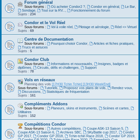
Forum général
Sous-forums :
Où acheter Condor2 ?
,
Condor en général
,
Le Bar
,
Sondage
,
Tout sur la RV...
,
Fonctionnement du forum
Sujets :
234
Condor et le Vol Réel
Sous-forums :
Vol à voile réel
,
Pilotage et aérologie
,
Réel <> Virtuel
Sujets :
69
Centre de Documentation
Sous-forums :
Pourquoi choisir Condor
,
Articles et fiches pratiques
,
Trucs et astuces
Sujets :
5
Condor Club
Sous-forums :
Informations et nouveautés
,
Insignes, badges et
diplômes
,
Circuits, défis et challenges
,
Support
Sujets :
78
Vols en réseaux
Planning des vols
[17H30 Tchin Tchin]
[13H30 WeekEnd]
Sous-forums :
Tutoriels
,
Proposez vos plans de vols
,
Rendez-vous
,
Discussions
,
Statistiques de fréquentation
Sujets :
161
Compléments Addons
Sous-forums :
Planeurs, skins et instruments
,
Scènes et cartes
,
Utilitaires
Sujets :
152
Compétitions Condor
Sous-forums :
Autres compétitions
,
Coupe ASK-13 Saison 5
,
Coupe ASK-13 Saison 6
,
Archives SBC
,
SKyBattle cup 2017
,
Condor
GP 2017
,
Condor GP 2018
,
Tchin-tchin Race 2018
,
Condor GP 2019
,
Condor GP 2020
,
Tchin-tchin Race 2020
,
Samedan's Cup