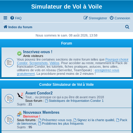
Simulateur de Vol à Voile
FAQ
S’enregistrer
Connexion
R
Index du forum
e
Nous sommes le sam. 08 août 2026, 13:58
c
Forum
h
Inscrivez-vous !
e
Amis visiteurs
Vous pouvez lire certaines sections de notre forum telles que
Pourquoi choisir
r
Condor
,
Screenshots
,
Vidéos
. Pour accéder au reste, notamment le Pack de
francisation Condor, les tutoriels, fiches pratiques, astuces, liens utiles,
c
utilitaires de vols en réseau (Serverlist, TeamSpeak) :
enregistrez-vous
gratuitement
. La procédure prend moins de 2 minutes !
h
e
Condor Simulateur de Vol à Voile
r
Avant Condor2
Tout... ou presque ce qui a pu être dit avant mars 2018
Sous-forum :
Statistiques de fréquentation Condor 1
Sujets :
21
Nouveaux Membres
Bienvenue !
Sous-forums :
Présentez-vous svp
,
Signez ici la charte qualité
,
Pack
de bienvenue
,
Problèmes les plus fréquents
Sujets :
95