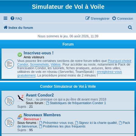
Simulateur de Vol à Voile
FAQ
S’enregistrer
Connexion
R
Index du forum
e
Nous sommes le jeu. 06 août 2026, 11:39
c
Forum
h
Inscrivez-vous !
e
Amis visiteurs
Vous pouvez lire certaines sections de notre forum telles que
Pourquoi choisir
r
Condor
,
Screenshots
,
Vidéos
. Pour accéder au reste, notamment le Pack de
francisation Condor, les tutoriels, fiches pratiques, astuces, liens utiles,
c
utilitaires de vols en réseau (Serverlist, TeamSpeak) :
enregistrez-vous
gratuitement
. La procédure prend moins de 2 minutes !
h
e
Condor Simulateur de Vol à Voile
r
Avant Condor2
Tout... ou presque ce qui a pu être dit avant mars 2018
Sous-forum :
Statistiques de fréquentation Condor 1
Sujets :
21
Nouveaux Membres
Bienvenue !
Sous-forums :
Présentez-vous svp
,
Signez ici la charte qualité
,
Pack
de bienvenue
,
Problèmes les plus fréquents
Sujets :
95