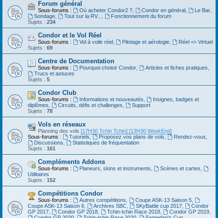
Forum général
Sous-forums :
Où acheter Condor2 ?
,
Condor en général
,
Le Bar
,
Sondage
,
Tout sur la RV...
,
Fonctionnement du forum
Sujets :
234
Condor et le Vol Réel
Sous-forums :
Vol à voile réel
,
Pilotage et aérologie
,
Réel <> Virtuel
Sujets :
69
Centre de Documentation
Sous-forums :
Pourquoi choisir Condor
,
Articles et fiches pratiques
,
Trucs et astuces
Sujets :
5
Condor Club
Sous-forums :
Informations et nouveautés
,
Insignes, badges et
diplômes
,
Circuits, défis et challenges
,
Support
Sujets :
78
Vols en réseaux
Planning des vols
[17H30 Tchin Tchin]
[13H30 WeekEnd]
Sous-forums :
Tutoriels
,
Proposez vos plans de vols
,
Rendez-vous
,
Discussions
,
Statistiques de fréquentation
Sujets :
161
Compléments Addons
Sous-forums :
Planeurs, skins et instruments
,
Scènes et cartes
,
Utilitaires
Sujets :
152
Compétitions Condor
Sous-forums :
Autres compétitions
,
Coupe ASK-13 Saison 5
,
Coupe ASK-13 Saison 6
,
Archives SBC
,
SKyBattle cup 2017
,
Condor
GP 2017
,
Condor GP 2018
,
Tchin-tchin Race 2018
,
Condor GP 2019
,
Condor GP 2020
,
Tchin-tchin Race 2020
,
Samedan's Cup