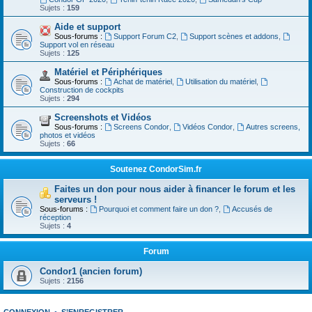
Sujets :
159
Aide et support
Sous-forums :
Support Forum C2
,
Support scènes et addons
,
Support vol en réseau
Sujets :
125
Matériel et Périphériques
Sous-forums :
Achat de matériel
,
Utilisation du matériel
,
Construction de cockpits
Sujets :
294
Screenshots et Vidéos
Sous-forums :
Screens Condor
,
Vidéos Condor
,
Autres screens,
photos et vidéos
Sujets :
66
Soutenez CondorSim.fr
Faites un don pour nous aider à financer le forum et les
serveurs !
Sous-forums :
Pourquoi et comment faire un don ?
,
Accusés de
réception
Sujets :
4
Forum
Condor1 (ancien forum)
Sujets :
2156