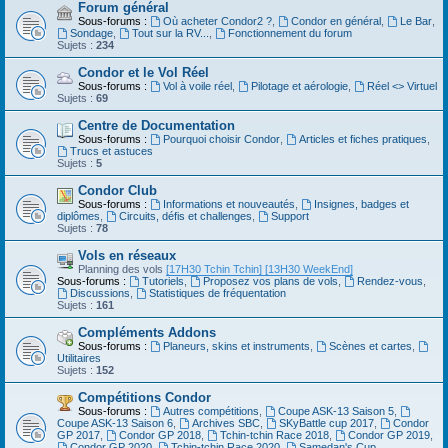
Forum général
Sous-forums :
Où acheter Condor2 ?
,
Condor en général
,
Le Bar
,
Sondage
,
Tout sur la RV...
,
Fonctionnement du forum
Sujets :
234
Condor et le Vol Réel
Sous-forums :
Vol à voile réel
,
Pilotage et aérologie
,
Réel <> Virtuel
Sujets :
69
Centre de Documentation
Sous-forums :
Pourquoi choisir Condor
,
Articles et fiches pratiques
,
Trucs et astuces
Sujets :
5
Condor Club
Sous-forums :
Informations et nouveautés
,
Insignes, badges et
diplômes
,
Circuits, défis et challenges
,
Support
Sujets :
78
Vols en réseaux
Planning des vols
[17H30 Tchin Tchin]
[13H30 WeekEnd]
Sous-forums :
Tutoriels
,
Proposez vos plans de vols
,
Rendez-vous
,
Discussions
,
Statistiques de fréquentation
Sujets :
161
Compléments Addons
Sous-forums :
Planeurs, skins et instruments
,
Scènes et cartes
,
Utilitaires
Sujets :
152
Compétitions Condor
Sous-forums :
Autres compétitions
,
Coupe ASK-13 Saison 5
,
Coupe ASK-13 Saison 6
,
Archives SBC
,
SKyBattle cup 2017
,
Condor
GP 2017
,
Condor GP 2018
,
Tchin-tchin Race 2018
,
Condor GP 2019
,
Condor GP 2020
,
Tchin-tchin Race 2020
,
Samedan's Cup