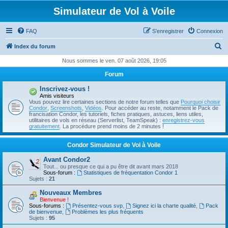
Simulateur de Vol à Voile
FAQ
S’enregistrer
Connexion
R
Index du forum
e
Nous sommes le ven. 07 août 2026, 19:05
c
Forum
h
Inscrivez-vous !
e
Amis visiteurs
Vous pouvez lire certaines sections de notre forum telles que
Pourquoi choisir
r
Condor
,
Screenshots
,
Vidéos
. Pour accéder au reste, notamment le Pack de
francisation Condor, les tutoriels, fiches pratiques, astuces, liens utiles,
c
utilitaires de vols en réseau (Serverlist, TeamSpeak) :
enregistrez-vous
gratuitement
. La procédure prend moins de 2 minutes !
h
e
Condor Simulateur de Vol à Voile
r
Avant Condor2
Tout... ou presque ce qui a pu être dit avant mars 2018
Sous-forum :
Statistiques de fréquentation Condor 1
Sujets :
21
Nouveaux Membres
Bienvenue !
Sous-forums :
Présentez-vous svp
,
Signez ici la charte qualité
,
Pack
de bienvenue
,
Problèmes les plus fréquents
Sujets :
95