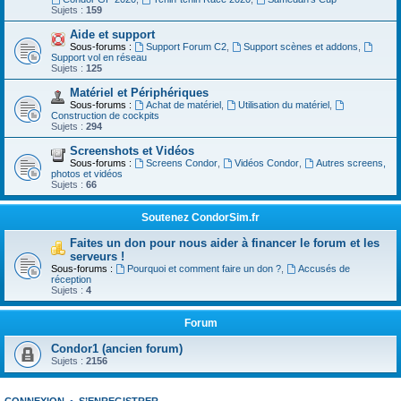
Sujets :
159
Aide et support
Sous-forums :
Support Forum C2
,
Support scènes et addons
,
Support vol en réseau
Sujets :
125
Matériel et Périphériques
Sous-forums :
Achat de matériel
,
Utilisation du matériel
,
Construction de cockpits
Sujets :
294
Screenshots et Vidéos
Sous-forums :
Screens Condor
,
Vidéos Condor
,
Autres screens,
photos et vidéos
Sujets :
66
Soutenez CondorSim.fr
Faites un don pour nous aider à financer le forum et les
serveurs !
Sous-forums :
Pourquoi et comment faire un don ?
,
Accusés de
réception
Sujets :
4
Forum
Condor1 (ancien forum)
Sujets :
2156