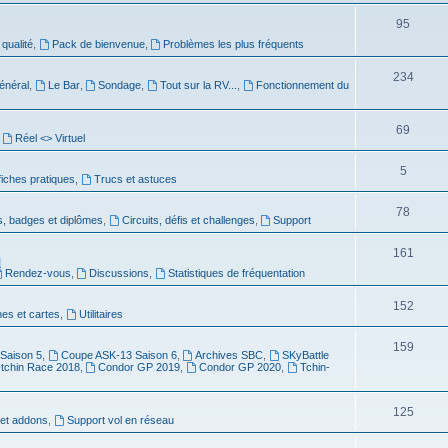
95
 qualité
,
Pack de bienvenue
,
Problèmes les plus fréquents
234
énéral
,
Le Bar
,
Sondage
,
Tout sur la RV...
,
Fonctionnement du
69
,
Réel <> Virtuel
5
 fiches pratiques
,
Trucs et astuces
78
s, badges et diplômes
,
Circuits, défis et challenges
,
Support
161
]
Rendez-vous
,
Discussions
,
Statistiques de fréquentation
152
es et cartes
,
Utilitaires
159
Saison 5
,
Coupe ASK-13 Saison 6
,
Archives SBC
,
SKyBattle
-tchin Race 2018
,
Condor GP 2019
,
Condor GP 2020
,
Tchin-
125
et addons
,
Support vol en réseau