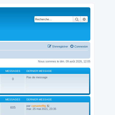
Rechercher
Recherche avancé
S’enregistrer
Connexion
Nous sommes le dim. 09 août 2026, 12:05
MESSAGES
DERNIER MESSAGE
Pas de message
0
MESSAGES
DERNIER MESSAGE
V
par
canastel9g
605
o
mar. 25 mai 2021, 23:35
i
r