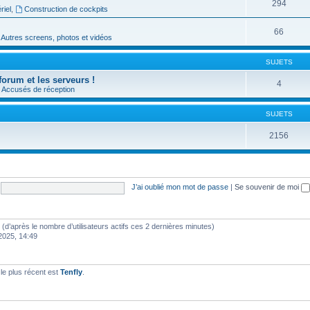
294
riel
,
Construction de cockpits
66
Autres screens, photos et vidéos
SUJETS
forum et les serveurs !
4
Accusés de réception
SUJETS
2156
J’ai oublié mon mot de passe
|
Se souvenir de moi
tés (d’après le nombre d’utilisateurs actifs ces 2 dernières minutes)
 2025, 14:49
e plus récent est
Tenfly
.