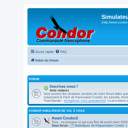
Simulateu
(http://www.condor
Accès rapide
FAQ
Index du forum
FORUM
Inscrivez-vous !
Amis visiteurs
Vous pouvez lire certaines sections de notre forum telles qu
notamment le Pack de francisation Condor, les tutoriels, fiches 
TeamSpeak) :
enregistrez-vous gratuitement
. La procédure 
CONDOR SIMULATEUR DE VOL À VOILE
Avant Condor2
Tout... ou presque ce qui a pu être dit avant mars 2018
Sous-forum :
Statistiques de fréquentation Condor 1