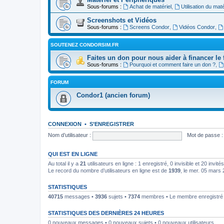
Sous-forums :
Achat de matériel
,
Utilisation du maté
Screenshots et Vidéos
Sous-forums :
Screens Condor
,
Vidéos Condor
,
SOUTENEZ CONDORSIM.FR
Faites un don pour nous aider à financer le 
Sous-forums :
Pourquoi et comment faire un don ?
,
FORUM
Condor1 (ancien forum)
CONNEXION
•
S’ENREGISTRER
Nom d’utilisateur :
Mot de passe :
QUI EST EN LIGNE
Au total il y a
21
utilisateurs en ligne : 1 enregistré, 0 invisible et 20 invi
Le record du nombre d’utilisateurs en ligne est de
1939
, le mer. 05 mars
STATISTIQUES
40715
messages •
3936
sujets •
7374
membres • Le membre enregistré l
STATISTIQUES DES DERNIÈRES 24 HEURES
0 nouveaux messages • 0 nouveaux sujets • 0 nouveaux utilisateurs