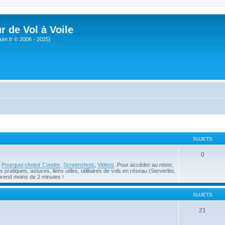
r de Vol à Voile
sim.fr © 2006 - 2025)
SUJETS
0
e
Pourquoi choisir Condor
,
Screenshots
,
Vidéos
. Pour accéder au reste,
pratiques, astuces, liens utiles, utilitaires de vols en réseau (Serverlist,
prend moins de 2 minutes !
SUJETS
21