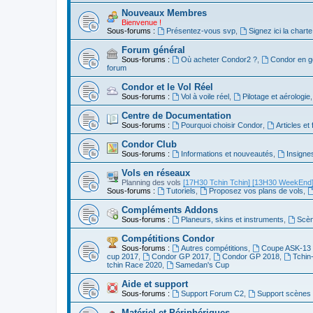
Nouveaux Membres
Bienvenue !
Sous-forums :
Présentez-vous svp
,
Signez ici la charte
Forum général
Sous-forums :
Où acheter Condor2 ?
,
Condor en g
forum
Condor et le Vol Réel
Sous-forums :
Vol à voile réel
,
Pilotage et aérologie
Centre de Documentation
Sous-forums :
Pourquoi choisir Condor
,
Articles et
Condor Club
Sous-forums :
Informations et nouveautés
,
Insigne
Vols en réseaux
Planning des vols
[17H30 Tchin Tchin]
[13H30 WeekEnd
Sous-forums :
Tutoriels
,
Proposez vos plans de vols
,
Compléments Addons
Sous-forums :
Planeurs, skins et instruments
,
Scèn
Compétitions Condor
Sous-forums :
Autres compétitions
,
Coupe ASK-13 
cup 2017
,
Condor GP 2017
,
Condor GP 2018
,
Tchin
tchin Race 2020
,
Samedan's Cup
Aide et support
Sous-forums :
Support Forum C2
,
Support scènes 
Matériel et Périphériques