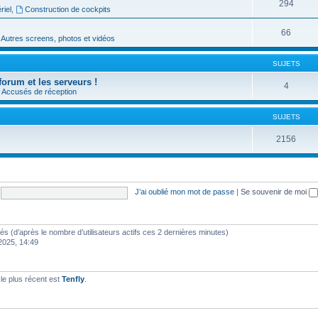
294
riel
,
Construction de cockpits
66
Autres screens, photos et vidéos
SUJETS
forum et les serveurs !
4
Accusés de réception
SUJETS
2156
J’ai oublié mon mot de passe
|
Se souvenir de moi
vités (d’après le nombre d’utilisateurs actifs ces 2 dernières minutes)
 2025, 14:49
e plus récent est
Tenfly
.