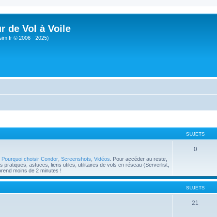
r de Vol à Voile
sim.fr © 2006 - 2025)
SUJETS
0
e
Pourquoi choisir Condor
,
Screenshots
,
Vidéos
. Pour accéder au reste,
pratiques, astuces, liens utiles, utilitaires de vols en réseau (Serverlist,
prend moins de 2 minutes !
SUJETS
21