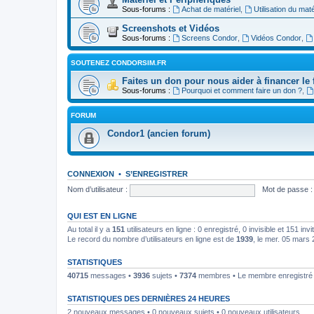
Sous-forums :
Achat de matériel
,
Utilisation du maté
Screenshots et Vidéos
Sous-forums :
Screens Condor
,
Vidéos Condor
,
SOUTENEZ CONDORSIM.FR
Faites un don pour nous aider à financer le 
Sous-forums :
Pourquoi et comment faire un don ?
,
FORUM
Condor1 (ancien forum)
CONNEXION
•
S’ENREGISTRER
Nom d’utilisateur :
Mot de passe :
QUI EST EN LIGNE
Au total il y a
151
utilisateurs en ligne : 0 enregistré, 0 invisible et 151 in
Le record du nombre d’utilisateurs en ligne est de
1939
, le mer. 05 mars
STATISTIQUES
40715
messages •
3936
sujets •
7374
membres • Le membre enregistré l
STATISTIQUES DES DERNIÈRES 24 HEURES
2 nouveaux messages • 0 nouveaux sujets • 0 nouveaux utilisateurs