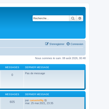
Rechercher
Recherche avancé
S’enregistrer
Connexion
Nous sommes le sam. 08 août 2026, 00:48
MESSAGES
DERNIER MESSAGE
Pas de message
0
MESSAGES
DERNIER MESSAGE
V
par
canastel9g
605
o
mar. 25 mai 2021, 23:35
i
r