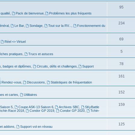
95
 qualité
,
Pack de bienvenue
,
Problèmes les plus fréquents
234
énéral
,
Le Bar
,
Sondage
,
Tout sur la RV...
,
Fonctionnement du
69
,
Réel <> Virtuel
5
 fiches pratiques
,
Trucs et astuces
78
s, badges et diplômes
,
Circuits, défis et challenges
,
Support
161
]
Rendez-vous
,
Discussions
,
Statistiques de fréquentation
152
es et cartes
,
Utilitaires
159
Saison 5
,
Coupe ASK-13 Saison 6
,
Archives SBC
,
SKyBattle
-tchin Race 2018
,
Condor GP 2019
,
Condor GP 2020
,
Tchin-
125
et addons
,
Support vol en réseau