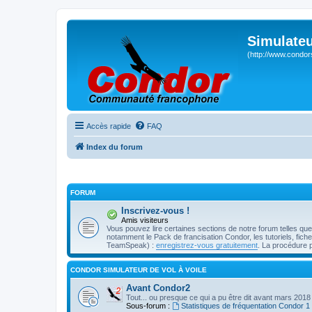
Simulateu
(http://www.condor
Accès rapide
FAQ
Index du forum
FORUM
Inscrivez-vous !
Amis visiteurs
Vous pouvez lire certaines sections de notre forum telles qu
notamment le Pack de francisation Condor, les tutoriels, fiches 
TeamSpeak) :
enregistrez-vous gratuitement
. La procédure 
CONDOR SIMULATEUR DE VOL À VOILE
Avant Condor2
Tout... ou presque ce qui a pu être dit avant mars 2018
Sous-forum :
Statistiques de fréquentation Condor 1