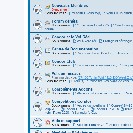
Nouveaux Membres
Bienvenue !
Sous-forums :
Présentez-vous svp
,
Signez ici la charte
Forum général
Sous-forums :
Où acheter Condor2 ?
,
Condor en g
forum
Condor et le Vol Réel
Sous-forums :
Vol à voile réel
,
Pilotage et aérologie
Centre de Documentation
Sous-forums :
Pourquoi choisir Condor
,
Articles et
Condor Club
Sous-forums :
Informations et nouveautés
,
Insigne
Vols en réseaux
Planning des vols
[17H30 Tchin Tchin]
[13H30 WeekEnd
Sous-forums :
Tutoriels
,
Proposez vos plans de vols
,
Compléments Addons
Sous-forums :
Planeurs, skins et instruments
,
Scèn
Compétitions Condor
Sous-forums :
Autres compétitions
,
Coupe ASK-13 
cup 2017
,
Condor GP 2017
,
Condor GP 2018
,
Tchin
tchin Race 2020
,
Samedan's Cup
Aide et support
Sous-forums :
Support Forum C2
,
Support scènes 
Matériel et Périphériques