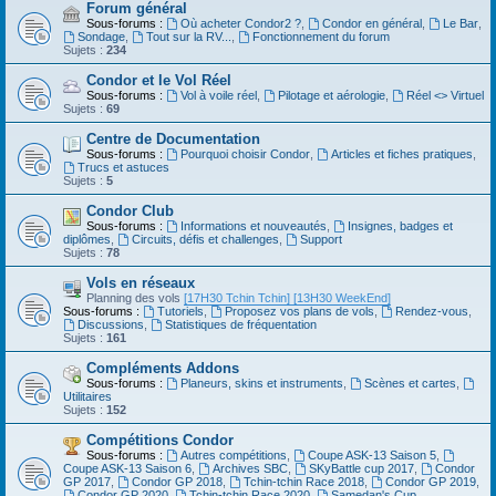
Forum général
Sous-forums :
Où acheter Condor2 ?
,
Condor en général
,
Le Bar
,
Sondage
,
Tout sur la RV...
,
Fonctionnement du forum
Sujets :
234
Condor et le Vol Réel
Sous-forums :
Vol à voile réel
,
Pilotage et aérologie
,
Réel <> Virtuel
Sujets :
69
Centre de Documentation
Sous-forums :
Pourquoi choisir Condor
,
Articles et fiches pratiques
,
Trucs et astuces
Sujets :
5
Condor Club
Sous-forums :
Informations et nouveautés
,
Insignes, badges et
diplômes
,
Circuits, défis et challenges
,
Support
Sujets :
78
Vols en réseaux
Planning des vols
[17H30 Tchin Tchin]
[13H30 WeekEnd]
Sous-forums :
Tutoriels
,
Proposez vos plans de vols
,
Rendez-vous
,
Discussions
,
Statistiques de fréquentation
Sujets :
161
Compléments Addons
Sous-forums :
Planeurs, skins et instruments
,
Scènes et cartes
,
Utilitaires
Sujets :
152
Compétitions Condor
Sous-forums :
Autres compétitions
,
Coupe ASK-13 Saison 5
,
Coupe ASK-13 Saison 6
,
Archives SBC
,
SKyBattle cup 2017
,
Condor
GP 2017
,
Condor GP 2018
,
Tchin-tchin Race 2018
,
Condor GP 2019
,
Condor GP 2020
,
Tchin-tchin Race 2020
,
Samedan's Cup