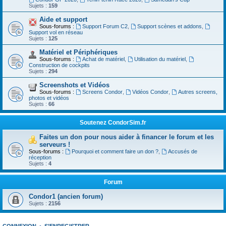
Sujets :
159
Aide et support
Sous-forums :
Support Forum C2
,
Support scènes et addons
,
Support vol en réseau
Sujets :
125
Matériel et Périphériques
Sous-forums :
Achat de matériel
,
Utilisation du matériel
,
Construction de cockpits
Sujets :
294
Screenshots et Vidéos
Sous-forums :
Screens Condor
,
Vidéos Condor
,
Autres screens,
photos et vidéos
Sujets :
66
Soutenez CondorSim.fr
Faites un don pour nous aider à financer le forum et les
serveurs !
Sous-forums :
Pourquoi et comment faire un don ?
,
Accusés de
réception
Sujets :
4
Forum
Condor1 (ancien forum)
Sujets :
2156