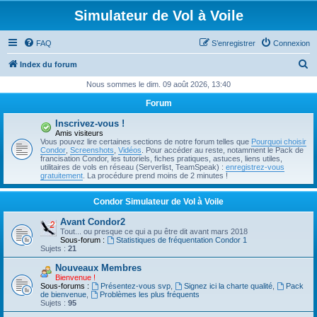
Simulateur de Vol à Voile
FAQ
S’enregistrer
Connexion
R
Index du forum
e
Nous sommes le dim. 09 août 2026, 13:40
c
Forum
h
Inscrivez-vous !
e
Amis visiteurs
Vous pouvez lire certaines sections de notre forum telles que
Pourquoi choisir
r
Condor
,
Screenshots
,
Vidéos
. Pour accéder au reste, notamment le Pack de
francisation Condor, les tutoriels, fiches pratiques, astuces, liens utiles,
c
utilitaires de vols en réseau (Serverlist, TeamSpeak) :
enregistrez-vous
gratuitement
. La procédure prend moins de 2 minutes !
h
e
Condor Simulateur de Vol à Voile
r
Avant Condor2
Tout... ou presque ce qui a pu être dit avant mars 2018
Sous-forum :
Statistiques de fréquentation Condor 1
Sujets :
21
Nouveaux Membres
Bienvenue !
Sous-forums :
Présentez-vous svp
,
Signez ici la charte qualité
,
Pack
de bienvenue
,
Problèmes les plus fréquents
Sujets :
95