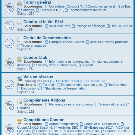
Forum général
Sous-forums :
Où acheter Condor2 ?
,
Condor en général
,
Le Bar
,
Sondage
,
Tout sur la RV...
,
Fonctionnement du forum
Sujets :
234
Condor et le Vol Réel
Sous-forums :
Vol à voile réel
,
Pilotage et aérologie
,
Réel <> Virtuel
Sujets :
69
Centre de Documentation
Sous-forums :
Pourquoi choisir Condor
,
Articles et fiches pratiques
,
Trucs et astuces
Sujets :
5
Condor Club
Sous-forums :
Informations et nouveautés
,
Insignes, badges et
diplômes
,
Circuits, défis et challenges
,
Support
Sujets :
78
Vols en réseaux
Planning des vols
[17H30 Tchin Tchin]
[13H30 WeekEnd]
Sous-forums :
Tutoriels
,
Proposez vos plans de vols
,
Rendez-vous
,
Discussions
,
Statistiques de fréquentation
Sujets :
161
Compléments Addons
Sous-forums :
Planeurs, skins et instruments
,
Scènes et cartes
,
Utilitaires
Sujets :
152
Compétitions Condor
Sous-forums :
Autres compétitions
,
Coupe ASK-13 Saison 5
,
Coupe ASK-13 Saison 6
,
Archives SBC
,
SKyBattle cup 2017
,
Condor
GP 2017
,
Condor GP 2018
,
Tchin-tchin Race 2018
,
Condor GP 2019
,
Condor GP 2020
,
Tchin-tchin Race 2020
,
Samedan's Cup