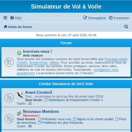
Simulateur de Vol à Voile
FAQ
S’enregistrer
Connexion
R
Index du forum
e
Nous sommes le ven. 07 août 2026, 05:48
c
Forum
h
Inscrivez-vous !
e
Amis visiteurs
Vous pouvez lire certaines sections de notre forum telles que
Pourquoi choisir
r
Condor
,
Screenshots
,
Vidéos
. Pour accéder au reste, notamment le Pack de
francisation Condor, les tutoriels, fiches pratiques, astuces, liens utiles,
c
utilitaires de vols en réseau (Serverlist, TeamSpeak) :
enregistrez-vous
gratuitement
. La procédure prend moins de 2 minutes !
h
e
Condor Simulateur de Vol à Voile
r
Avant Condor2
Tout... ou presque ce qui a pu être dit avant mars 2018
Sous-forum :
Statistiques de fréquentation Condor 1
Sujets :
21
Nouveaux Membres
Bienvenue !
Sous-forums :
Présentez-vous svp
,
Signez ici la charte qualité
,
Pack
de bienvenue
,
Problèmes les plus fréquents
Sujets :
95