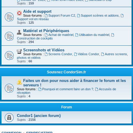
Sujets :
159
Aide et support
Sous-forums :
Support Forum C2
,
Support scènes et addons
,
Support vol en réseau
Sujets :
125
Matériel et Périphériques
Sous-forums :
Achat de matériel
,
Utilisation du matériel
,
Construction de cockpits
Sujets :
294
Screenshots et Vidéos
Sous-forums :
Screens Condor
,
Vidéos Condor
,
Autres screens,
photos et vidéos
Sujets :
66
Soutenez CondorSim.fr
Faites un don pour nous aider à financer le forum et les
serveurs !
Sous-forums :
Pourquoi et comment faire un don ?
,
Accusés de
réception
Sujets :
4
Forum
Condor1 (ancien forum)
Sujets :
2156