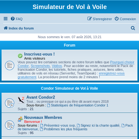
Simulateur de Vol à Voile
FAQ
S’enregistrer
Connexion
R
Index du forum
e
Nous sommes le ven. 07 août 2026, 13:21
c
Forum
h
Inscrivez-vous !
e
Amis visiteurs
Vous pouvez lire certaines sections de notre forum telles que
Pourquoi choisir
r
Condor
,
Screenshots
,
Vidéos
. Pour accéder au reste, notamment le Pack de
francisation Condor, les tutoriels, fiches pratiques, astuces, liens utiles,
c
utilitaires de vols en réseau (Serverlist, TeamSpeak) :
enregistrez-vous
gratuitement
. La procédure prend moins de 2 minutes !
h
e
Condor Simulateur de Vol à Voile
r
Avant Condor2
Tout... ou presque ce qui a pu être dit avant mars 2018
Sous-forum :
Statistiques de fréquentation Condor 1
Sujets :
21
Nouveaux Membres
Bienvenue !
Sous-forums :
Présentez-vous svp
,
Signez ici la charte qualité
,
Pack
de bienvenue
,
Problèmes les plus fréquents
Sujets :
95