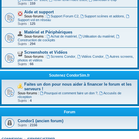
Sujets :
159
Aide et support
Sous-forums :
Support Forum C2
,
Support scènes et addons
,
Support vol en réseau
Sujets :
125
Matériel et Périphériques
Sous-forums :
Achat de matériel
,
Utilisation du matériel
,
Construction de cockpits
Sujets :
294
Screenshots et Vidéos
Sous-forums :
Screens Condor
,
Vidéos Condor
,
Autres screens,
photos et vidéos
Sujets :
66
Soutenez CondorSim.fr
Faites un don pour nous aider à financer le forum et les
serveurs !
Sous-forums :
Pourquoi et comment faire un don ?
,
Accusés de
réception
Sujets :
4
Forum
Condor1 (ancien forum)
Sujets :
2156