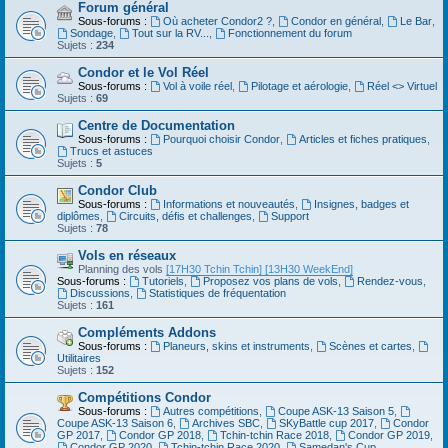
Forum général
Sous-forums :
Où acheter Condor2 ?
,
Condor en général
,
Le Bar
,
Sondage
,
Tout sur la RV...
,
Fonctionnement du forum
Sujets :
234
Condor et le Vol Réel
Sous-forums :
Vol à voile réel
,
Pilotage et aérologie
,
Réel <> Virtuel
Sujets :
69
Centre de Documentation
Sous-forums :
Pourquoi choisir Condor
,
Articles et fiches pratiques
,
Trucs et astuces
Sujets :
5
Condor Club
Sous-forums :
Informations et nouveautés
,
Insignes, badges et
diplômes
,
Circuits, défis et challenges
,
Support
Sujets :
78
Vols en réseaux
Planning des vols
[17H30 Tchin Tchin]
[13H30 WeekEnd]
Sous-forums :
Tutoriels
,
Proposez vos plans de vols
,
Rendez-vous
,
Discussions
,
Statistiques de fréquentation
Sujets :
161
Compléments Addons
Sous-forums :
Planeurs, skins et instruments
,
Scènes et cartes
,
Utilitaires
Sujets :
152
Compétitions Condor
Sous-forums :
Autres compétitions
,
Coupe ASK-13 Saison 5
,
Coupe ASK-13 Saison 6
,
Archives SBC
,
SKyBattle cup 2017
,
Condor
GP 2017
,
Condor GP 2018
,
Tchin-tchin Race 2018
,
Condor GP 2019
,
Condor GP 2020
,
Tchin-tchin Race 2020
,
Samedan's Cup