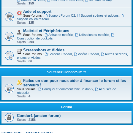
Sujets :
159
Aide et support
Sous-forums :
Support Forum C2
,
Support scènes et addons
,
Support vol en réseau
Sujets :
125
Matériel et Périphériques
Sous-forums :
Achat de matériel
,
Utilisation du matériel
,
Construction de cockpits
Sujets :
294
Screenshots et Vidéos
Sous-forums :
Screens Condor
,
Vidéos Condor
,
Autres screens,
photos et vidéos
Sujets :
66
Soutenez CondorSim.fr
Faites un don pour nous aider à financer le forum et les
serveurs !
Sous-forums :
Pourquoi et comment faire un don ?
,
Accusés de
réception
Sujets :
4
Forum
Condor1 (ancien forum)
Sujets :
2156