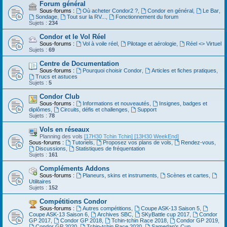
Forum général
Sous-forums :
Où acheter Condor2 ?
,
Condor en général
,
Le Bar
,
Sondage
,
Tout sur la RV...
,
Fonctionnement du forum
Sujets :
234
Condor et le Vol Réel
Sous-forums :
Vol à voile réel
,
Pilotage et aérologie
,
Réel <> Virtuel
Sujets :
69
Centre de Documentation
Sous-forums :
Pourquoi choisir Condor
,
Articles et fiches pratiques
,
Trucs et astuces
Sujets :
5
Condor Club
Sous-forums :
Informations et nouveautés
,
Insignes, badges et
diplômes
,
Circuits, défis et challenges
,
Support
Sujets :
78
Vols en réseaux
Planning des vols
[17H30 Tchin Tchin]
[13H30 WeekEnd]
Sous-forums :
Tutoriels
,
Proposez vos plans de vols
,
Rendez-vous
,
Discussions
,
Statistiques de fréquentation
Sujets :
161
Compléments Addons
Sous-forums :
Planeurs, skins et instruments
,
Scènes et cartes
,
Utilitaires
Sujets :
152
Compétitions Condor
Sous-forums :
Autres compétitions
,
Coupe ASK-13 Saison 5
,
Coupe ASK-13 Saison 6
,
Archives SBC
,
SKyBattle cup 2017
,
Condor
GP 2017
,
Condor GP 2018
,
Tchin-tchin Race 2018
,
Condor GP 2019
,
Condor GP 2020
,
Tchin-tchin Race 2020
,
Samedan's Cup