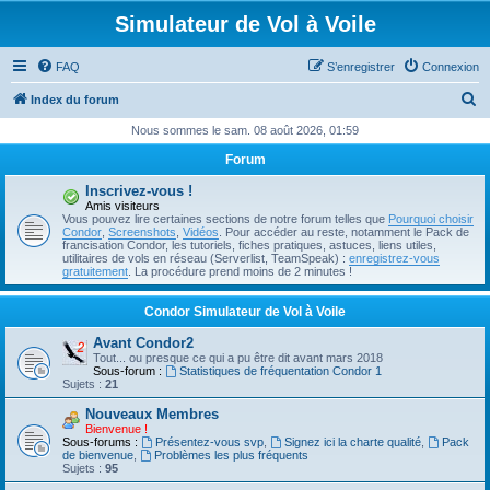
Simulateur de Vol à Voile
FAQ
S’enregistrer
Connexion
R
Index du forum
e
Nous sommes le sam. 08 août 2026, 01:59
c
Forum
h
Inscrivez-vous !
e
Amis visiteurs
Vous pouvez lire certaines sections de notre forum telles que
Pourquoi choisir
r
Condor
,
Screenshots
,
Vidéos
. Pour accéder au reste, notamment le Pack de
francisation Condor, les tutoriels, fiches pratiques, astuces, liens utiles,
c
utilitaires de vols en réseau (Serverlist, TeamSpeak) :
enregistrez-vous
gratuitement
. La procédure prend moins de 2 minutes !
h
e
Condor Simulateur de Vol à Voile
r
Avant Condor2
Tout... ou presque ce qui a pu être dit avant mars 2018
Sous-forum :
Statistiques de fréquentation Condor 1
Sujets :
21
Nouveaux Membres
Bienvenue !
Sous-forums :
Présentez-vous svp
,
Signez ici la charte qualité
,
Pack
de bienvenue
,
Problèmes les plus fréquents
Sujets :
95