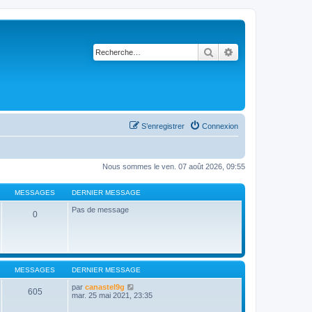
Rechercher
Recherche avancé
S’enregistrer
Connexion
Nous sommes le ven. 07 août 2026, 09:55
MESSAGES
DERNIER MESSAGE
Pas de message
0
MESSAGES
DERNIER MESSAGE
V
par
canastel9g
605
o
mar. 25 mai 2021, 23:35
i
r