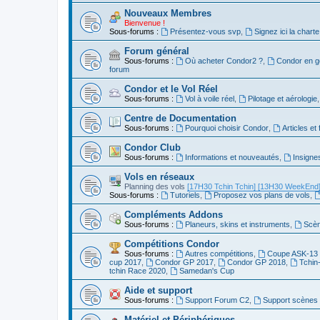
Nouveaux Membres
Bienvenue !
Sous-forums :
Présentez-vous svp
,
Signez ici la charte
Forum général
Sous-forums :
Où acheter Condor2 ?
,
Condor en g
forum
Condor et le Vol Réel
Sous-forums :
Vol à voile réel
,
Pilotage et aérologie
Centre de Documentation
Sous-forums :
Pourquoi choisir Condor
,
Articles et
Condor Club
Sous-forums :
Informations et nouveautés
,
Insigne
Vols en réseaux
Planning des vols
[17H30 Tchin Tchin]
[13H30 WeekEnd
Sous-forums :
Tutoriels
,
Proposez vos plans de vols
,
Compléments Addons
Sous-forums :
Planeurs, skins et instruments
,
Scèn
Compétitions Condor
Sous-forums :
Autres compétitions
,
Coupe ASK-13 
cup 2017
,
Condor GP 2017
,
Condor GP 2018
,
Tchin
tchin Race 2020
,
Samedan's Cup
Aide et support
Sous-forums :
Support Forum C2
,
Support scènes 
Matériel et Périphériques