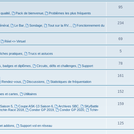
95
 qualité
,
Pack de bienvenue
,
Problèmes les plus fréquents
234
énéral
,
Le Bar
,
Sondage
,
Tout sur la RV...
,
Fonctionnement du
69
,
Réel <> Virtuel
5
 fiches pratiques
,
Trucs et astuces
78
s, badges et diplômes
,
Circuits, défis et challenges
,
Support
161
]
Rendez-vous
,
Discussions
,
Statistiques de fréquentation
152
es et cartes
,
Utilitaires
159
Saison 5
,
Coupe ASK-13 Saison 6
,
Archives SBC
,
SKyBattle
-tchin Race 2018
,
Condor GP 2019
,
Condor GP 2020
,
Tchin-
125
et addons
,
Support vol en réseau