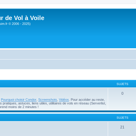
r de Vol à Voile
sim.fr © 2006 - 2025)
SUJETS
0
e
Pourquoi choisir Condor
,
Screenshots
,
Vidéos
. Pour accéder au reste,
pratiques, astuces, liens utiles, utilitaires de vols en réseau (Serverlist,
prend moins de 2 minutes !
SUJETS
21