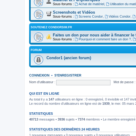
Sous-forums :
Achat de matériel
,
Utilisation du maté
Screenshots et Vidéos
Sous-forums :
Screens Condor
,
Vidéos Condor
,
SOUTENEZ CONDORSIM.FR
Faites un don pour nous aider à financer le 
Sous-forums :
Pourquoi et comment faire un don ?
,
FORUM
Condor1 (ancien forum)
CONNEXION
•
S’ENREGISTRER
Nom d’utilisateur :
Mot de passe :
QUI EST EN LIGNE
Au total il y a
147
utilisateurs en ligne : 0 enregistré, 0 invisible et 147 in
Le record du nombre d’utilisateurs en ligne est de
1939
, le mer. 05 mars
STATISTIQUES
40713
messages •
3936
sujets •
7374
membres • Le membre enregistré l
STATISTIQUES DES DERNIÈRES 24 HEURES
1 nouveaux messages • 0 nouveaux sujets • 0 nouveaux utilisateurs