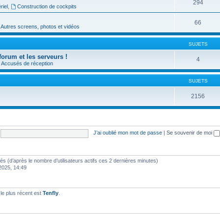
294
riel
,
Construction de cockpits
66
Autres screens, photos et vidéos
SUJETS
forum et les serveurs !
4
Accusés de réception
SUJETS
2156
J’ai oublié mon mot de passe
|
Se souvenir de moi
vités (d’après le nombre d’utilisateurs actifs ces 2 dernières minutes)
 2025, 14:49
e plus récent est
Tenfly
.