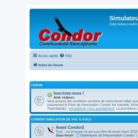
Simulateu
(http://www.condor
Accès rapide
FAQ
Index du forum
FORUM
Inscrivez-vous !
Amis visiteurs
Vous pouvez lire certaines sections de notre forum telles qu
notamment le Pack de francisation Condor, les tutoriels, fiches 
TeamSpeak) :
enregistrez-vous gratuitement
. La procédure 
CONDOR SIMULATEUR DE VOL À VOILE
Avant Condor2
Tout... ou presque ce qui a pu être dit avant mars 2018
Sous-forum :
Statistiques de fréquentation Condor 1