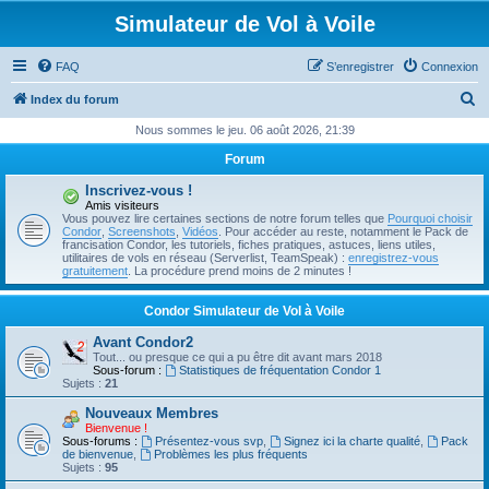
Simulateur de Vol à Voile
FAQ
S’enregistrer
Connexion
R
Index du forum
e
Nous sommes le jeu. 06 août 2026, 21:39
c
Forum
h
Inscrivez-vous !
e
Amis visiteurs
Vous pouvez lire certaines sections de notre forum telles que
Pourquoi choisir
r
Condor
,
Screenshots
,
Vidéos
. Pour accéder au reste, notamment le Pack de
francisation Condor, les tutoriels, fiches pratiques, astuces, liens utiles,
c
utilitaires de vols en réseau (Serverlist, TeamSpeak) :
enregistrez-vous
gratuitement
. La procédure prend moins de 2 minutes !
h
e
Condor Simulateur de Vol à Voile
r
Avant Condor2
Tout... ou presque ce qui a pu être dit avant mars 2018
Sous-forum :
Statistiques de fréquentation Condor 1
Sujets :
21
Nouveaux Membres
Bienvenue !
Sous-forums :
Présentez-vous svp
,
Signez ici la charte qualité
,
Pack
de bienvenue
,
Problèmes les plus fréquents
Sujets :
95