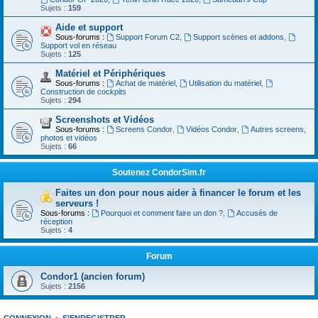
Sujets :
159
Aide et support
Sous-forums :
Support Forum C2
,
Support scènes et addons
,
Support vol en réseau
Sujets :
125
Matériel et Périphériques
Sous-forums :
Achat de matériel
,
Utilisation du matériel
,
Construction de cockpits
Sujets :
294
Screenshots et Vidéos
Sous-forums :
Screens Condor
,
Vidéos Condor
,
Autres screens,
photos et vidéos
Sujets :
66
Soutenez CondorSim.fr
Faites un don pour nous aider à financer le forum et les
serveurs !
Sous-forums :
Pourquoi et comment faire un don ?
,
Accusés de
réception
Sujets :
4
Forum
Condor1 (ancien forum)
Sujets :
2156