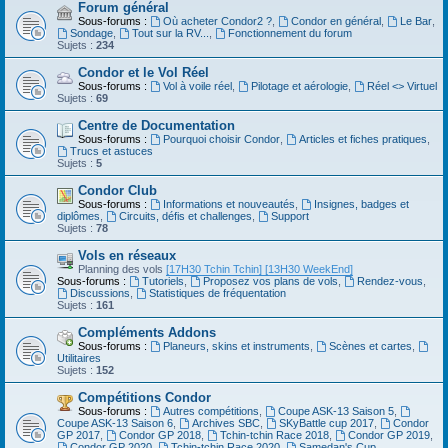
Forum général
Sous-forums :
Où acheter Condor2 ?
,
Condor en général
,
Le Bar
,
Sondage
,
Tout sur la RV...
,
Fonctionnement du forum
Sujets :
234
Condor et le Vol Réel
Sous-forums :
Vol à voile réel
,
Pilotage et aérologie
,
Réel <> Virtuel
Sujets :
69
Centre de Documentation
Sous-forums :
Pourquoi choisir Condor
,
Articles et fiches pratiques
,
Trucs et astuces
Sujets :
5
Condor Club
Sous-forums :
Informations et nouveautés
,
Insignes, badges et
diplômes
,
Circuits, défis et challenges
,
Support
Sujets :
78
Vols en réseaux
Planning des vols
[17H30 Tchin Tchin]
[13H30 WeekEnd]
Sous-forums :
Tutoriels
,
Proposez vos plans de vols
,
Rendez-vous
,
Discussions
,
Statistiques de fréquentation
Sujets :
161
Compléments Addons
Sous-forums :
Planeurs, skins et instruments
,
Scènes et cartes
,
Utilitaires
Sujets :
152
Compétitions Condor
Sous-forums :
Autres compétitions
,
Coupe ASK-13 Saison 5
,
Coupe ASK-13 Saison 6
,
Archives SBC
,
SKyBattle cup 2017
,
Condor
GP 2017
,
Condor GP 2018
,
Tchin-tchin Race 2018
,
Condor GP 2019
,
Condor GP 2020
,
Tchin-tchin Race 2020
,
Samedan's Cup