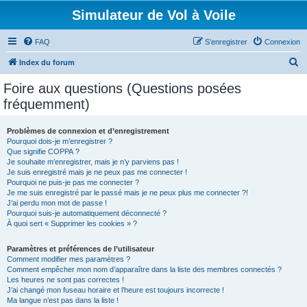
Simulateur de Vol à Voile
FAQ
S’enregistrer
Connexion
R
Index du forum
e
Foire aux questions (Questions posées
c
fréquemment)
h
e
Problèmes de connexion et d’enregistrement
Pourquoi dois-je m’enregistrer ?
r
Que signifie COPPA ?
c
Je souhaite m’enregistrer, mais je n’y parviens pas !
Je suis enregistré mais je ne peux pas me connecter !
h
Pourquoi ne puis-je pas me connecter ?
Je me suis enregistré par le passé mais je ne peux plus me connecter ?!
e
J’ai perdu mon mot de passe !
r
Pourquoi suis-je automatiquement déconnecté ?
À quoi sert « Supprimer les cookies » ?
Paramètres et préférences de l’utilisateur
Comment modifier mes paramètres ?
Comment empêcher mon nom d’apparaître dans la liste des membres connectés ?
Les heures ne sont pas correctes !
J’ai changé mon fuseau horaire et l’heure est toujours incorrecte !
Ma langue n’est pas dans la liste !