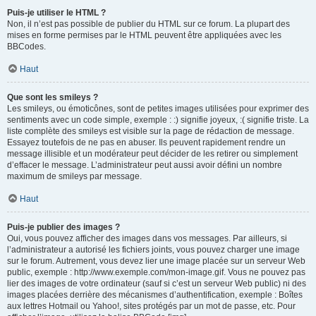
Puis-je utiliser le HTML ?
Non, il n’est pas possible de publier du HTML sur ce forum. La plupart des
mises en forme permises par le HTML peuvent être appliquées avec les
BBCodes.
Haut
Que sont les smileys ?
Les smileys, ou émoticônes, sont de petites images utilisées pour exprimer des
sentiments avec un code simple, exemple : :) signifie joyeux, :( signifie triste. La
liste complète des smileys est visible sur la page de rédaction de message.
Essayez toutefois de ne pas en abuser. Ils peuvent rapidement rendre un
message illisible et un modérateur peut décider de les retirer ou simplement
d’effacer le message. L’administrateur peut aussi avoir défini un nombre
maximum de smileys par message.
Haut
Puis-je publier des images ?
Oui, vous pouvez afficher des images dans vos messages. Par ailleurs, si
l’administrateur a autorisé les fichiers joints, vous pouvez charger une image
sur le forum. Autrement, vous devez lier une image placée sur un serveur Web
public, exemple : http://www.exemple.com/mon-image.gif. Vous ne pouvez pas
lier des images de votre ordinateur (sauf si c’est un serveur Web public) ni des
images placées derrière des mécanismes d’authentification, exemple : Boîtes
aux lettres Hotmail ou Yahoo!, sites protégés par un mot de passe, etc. Pour