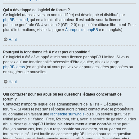
Qui a développé ce logiciel de forum ?
Ce logiciel (dans sa version non modifiée) est développé et distribué par
phpBB Limited
, qui en a les droits d’auteur. Il est publié sous la licence
publique générale GNU version 2 (GPL-2.0) et peut être diffusé librement. Pour
plus d’informations, visitez la page «
À propos de phpBB
» (en anglais).
Haut
Pourquoi la fonctionnalité X n’est pas disponible ?
Ce logiciel a été développé et mis sous licence par phpBB Limited. Si vous
pensez qu’une fonctionnalité nécessite d’être ajoutée, visitez la page
phpBB Ideas
(en anglais) où vous pouvez voter pour des idées proposées ou
en suggérer de nouvelles.
Haut
Qui contacter pour les abus ou les questions légales concernant ce
forum ?
Contactez n’importe lequel des administrateurs de la liste « L’équipe du
forum ». Si vous restez sans réponse alors prenez contact avec le propriétaire
du domaine (en faisant une
recherche sur whois
) ou si un service gratuit est
utilisé (exemple : Yahoo!, Free, f2s.com, etc.), avec le service de gestion ou des
abus. Notez que phpBB Limited
n’a absolument aucun contrôle
et ne peut
être, en aucun cas, tenu pour responsable sur
comment
,
où
ou
par qui
ce
forum est utilisé. Il est inutile de contacter phpBB Limited pour toute question