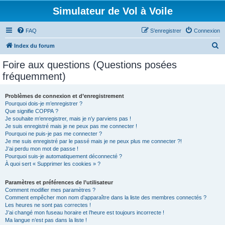
Simulateur de Vol à Voile
FAQ
S’enregistrer
Connexion
R
Index du forum
e
Foire aux questions (Questions posées
c
fréquemment)
h
e
Problèmes de connexion et d’enregistrement
Pourquoi dois-je m’enregistrer ?
r
Que signifie COPPA ?
c
Je souhaite m’enregistrer, mais je n’y parviens pas !
Je suis enregistré mais je ne peux pas me connecter !
h
Pourquoi ne puis-je pas me connecter ?
Je me suis enregistré par le passé mais je ne peux plus me connecter ?!
e
J’ai perdu mon mot de passe !
r
Pourquoi suis-je automatiquement déconnecté ?
À quoi sert « Supprimer les cookies » ?
Paramètres et préférences de l’utilisateur
Comment modifier mes paramètres ?
Comment empêcher mon nom d’apparaître dans la liste des membres connectés ?
Les heures ne sont pas correctes !
J’ai changé mon fuseau horaire et l’heure est toujours incorrecte !
Ma langue n’est pas dans la liste !