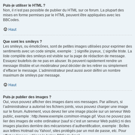
Puis-je utiliser le HTML ?
Non, il n’est pas possible de publier du HTML sur ce forum. La plupart des
mises en forme permises par le HTML peuvent être appliquées avec les
BBCodes.
Haut
Que sont les smileys ?
Les smileys, ou émoticônes, sont de petites images utilisées pour exprimer des
sentiments avec un code simple, exemple : :) signifie joyeux, :( signifie triste. La
liste complète des smileys est visible sur la page de rédaction de message.
Essayez toutefois de ne pas en abuser. Ils peuvent rapidement rendre un
message illisible et un modérateur peut décider de les retirer ou simplement
d’effacer le message. L’administrateur peut aussi avoir défini un nombre
maximum de smileys par message.
Haut
Puis-je publier des images ?
Oui, vous pouvez afficher des images dans vos messages. Par ailleurs, si
l’administrateur a autorisé les fichiers joints, vous pouvez charger une image
sur le forum. Autrement, vous devez lier une image placée sur un serveur Web
public, exemple : http://www.exemple.com/mon-image.gif. Vous ne pouvez pas
lier des images de votre ordinateur (sauf si c’est un serveur Web public) ni des
images placées derrière des mécanismes d’authentification, exemple : Boîtes
aux lettres Hotmail ou Yahoo!, sites protégés par un mot de passe, etc. Pour