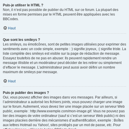
Puis-je utiliser le HTML ?
Non, il n’est pas possible de publier du HTML sur ce forum. La plupart des
mises en forme permises par le HTML peuvent être appliquées avec les
BBCodes.
Haut
Que sont les smileys ?
Les smileys, ou émoticônes, sont de petites images utilisées pour exprimer des
sentiments avec un code simple, exemple : :) signifie joyeux, :( signifie triste. La
liste complète des smileys est visible sur la page de rédaction de message.
Essayez toutefois de ne pas en abuser. Ils peuvent rapidement rendre un
message illisible et un modérateur peut décider de les retirer ou simplement
d’effacer le message. L’administrateur peut aussi avoir défini un nombre
maximum de smileys par message.
Haut
Puis-je publier des images ?
Oui, vous pouvez afficher des images dans vos messages. Par ailleurs, si
l’administrateur a autorisé les fichiers joints, vous pouvez charger une image
sur le forum. Autrement, vous devez lier une image placée sur un serveur Web
public, exemple : http://www.exemple.com/mon-image.gif. Vous ne pouvez pas
lier des images de votre ordinateur (sauf si c’est un serveur Web public) ni des
images placées derrière des mécanismes d’authentification, exemple : Boîtes
aux lettres Hotmail ou Yahoo!, sites protégés par un mot de passe, etc. Pour