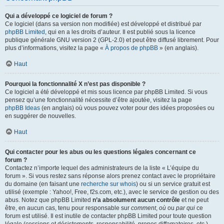
Qui a développé ce logiciel de forum ?
Ce logiciel (dans sa version non modifiée) est développé et distribué par
phpBB Limited
, qui en a les droits d’auteur. Il est publié sous la licence
publique générale GNU version 2 (GPL-2.0) et peut être diffusé librement. Pour
plus d’informations, visitez la page «
À propos de phpBB
» (en anglais).
Haut
Pourquoi la fonctionnalité X n’est pas disponible ?
Ce logiciel a été développé et mis sous licence par phpBB Limited. Si vous
pensez qu’une fonctionnalité nécessite d’être ajoutée, visitez la page
phpBB Ideas
(en anglais) où vous pouvez voter pour des idées proposées ou
en suggérer de nouvelles.
Haut
Qui contacter pour les abus ou les questions légales concernant ce
forum ?
Contactez n’importe lequel des administrateurs de la liste « L’équipe du
forum ». Si vous restez sans réponse alors prenez contact avec le propriétaire
du domaine (en faisant une
recherche sur whois
) ou si un service gratuit est
utilisé (exemple : Yahoo!, Free, f2s.com, etc.), avec le service de gestion ou des
abus. Notez que phpBB Limited
n’a absolument aucun contrôle
et ne peut
être, en aucun cas, tenu pour responsable sur
comment
,
où
ou
par qui
ce
forum est utilisé. Il est inutile de contacter phpBB Limited pour toute question