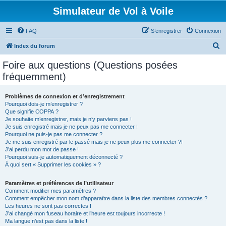
Simulateur de Vol à Voile
FAQ
S’enregistrer
Connexion
R
Index du forum
e
Foire aux questions (Questions posées
c
fréquemment)
h
e
Problèmes de connexion et d’enregistrement
Pourquoi dois-je m’enregistrer ?
r
Que signifie COPPA ?
c
Je souhaite m’enregistrer, mais je n’y parviens pas !
Je suis enregistré mais je ne peux pas me connecter !
h
Pourquoi ne puis-je pas me connecter ?
Je me suis enregistré par le passé mais je ne peux plus me connecter ?!
e
J’ai perdu mon mot de passe !
r
Pourquoi suis-je automatiquement déconnecté ?
À quoi sert « Supprimer les cookies » ?
Paramètres et préférences de l’utilisateur
Comment modifier mes paramètres ?
Comment empêcher mon nom d’apparaître dans la liste des membres connectés ?
Les heures ne sont pas correctes !
J’ai changé mon fuseau horaire et l’heure est toujours incorrecte !
Ma langue n’est pas dans la liste !