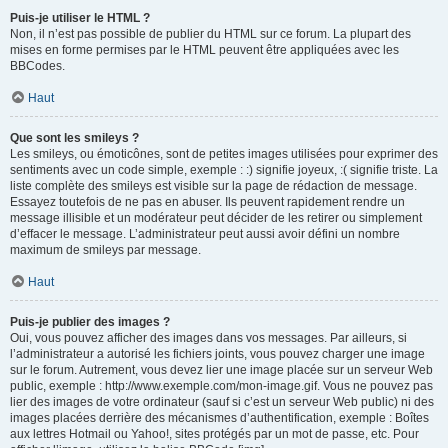
Puis-je utiliser le HTML ?
Non, il n’est pas possible de publier du HTML sur ce forum. La plupart des
mises en forme permises par le HTML peuvent être appliquées avec les
BBCodes.
Haut
Que sont les smileys ?
Les smileys, ou émoticônes, sont de petites images utilisées pour exprimer des
sentiments avec un code simple, exemple : :) signifie joyeux, :( signifie triste. La
liste complète des smileys est visible sur la page de rédaction de message.
Essayez toutefois de ne pas en abuser. Ils peuvent rapidement rendre un
message illisible et un modérateur peut décider de les retirer ou simplement
d’effacer le message. L’administrateur peut aussi avoir défini un nombre
maximum de smileys par message.
Haut
Puis-je publier des images ?
Oui, vous pouvez afficher des images dans vos messages. Par ailleurs, si
l’administrateur a autorisé les fichiers joints, vous pouvez charger une image
sur le forum. Autrement, vous devez lier une image placée sur un serveur Web
public, exemple : http://www.exemple.com/mon-image.gif. Vous ne pouvez pas
lier des images de votre ordinateur (sauf si c’est un serveur Web public) ni des
images placées derrière des mécanismes d’authentification, exemple : Boîtes
aux lettres Hotmail ou Yahoo!, sites protégés par un mot de passe, etc. Pour