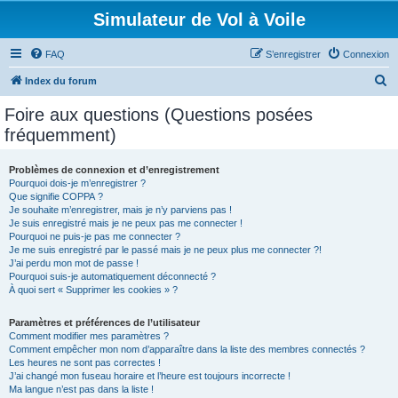
Simulateur de Vol à Voile
FAQ
S’enregistrer
Connexion
R
Index du forum
e
Foire aux questions (Questions posées
c
fréquemment)
h
e
Problèmes de connexion et d’enregistrement
Pourquoi dois-je m’enregistrer ?
r
Que signifie COPPA ?
c
Je souhaite m’enregistrer, mais je n’y parviens pas !
Je suis enregistré mais je ne peux pas me connecter !
h
Pourquoi ne puis-je pas me connecter ?
Je me suis enregistré par le passé mais je ne peux plus me connecter ?!
e
J’ai perdu mon mot de passe !
r
Pourquoi suis-je automatiquement déconnecté ?
À quoi sert « Supprimer les cookies » ?
Paramètres et préférences de l’utilisateur
Comment modifier mes paramètres ?
Comment empêcher mon nom d’apparaître dans la liste des membres connectés ?
Les heures ne sont pas correctes !
J’ai changé mon fuseau horaire et l’heure est toujours incorrecte !
Ma langue n’est pas dans la liste !