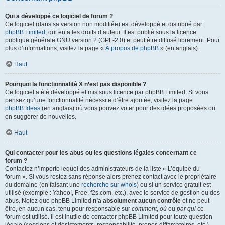
Qui a développé ce logiciel de forum ?
Ce logiciel (dans sa version non modifiée) est développé et distribué par
phpBB Limited
, qui en a les droits d’auteur. Il est publié sous la licence
publique générale GNU version 2 (GPL-2.0) et peut être diffusé librement. Pour
plus d’informations, visitez la page «
À propos de phpBB
» (en anglais).
Haut
Pourquoi la fonctionnalité X n’est pas disponible ?
Ce logiciel a été développé et mis sous licence par phpBB Limited. Si vous
pensez qu’une fonctionnalité nécessite d’être ajoutée, visitez la page
phpBB Ideas
(en anglais) où vous pouvez voter pour des idées proposées ou
en suggérer de nouvelles.
Haut
Qui contacter pour les abus ou les questions légales concernant ce
forum ?
Contactez n’importe lequel des administrateurs de la liste « L’équipe du
forum ». Si vous restez sans réponse alors prenez contact avec le propriétaire
du domaine (en faisant une
recherche sur whois
) ou si un service gratuit est
utilisé (exemple : Yahoo!, Free, f2s.com, etc.), avec le service de gestion ou des
abus. Notez que phpBB Limited
n’a absolument aucun contrôle
et ne peut
être, en aucun cas, tenu pour responsable sur
comment
,
où
ou
par qui
ce
forum est utilisé. Il est inutile de contacter phpBB Limited pour toute question