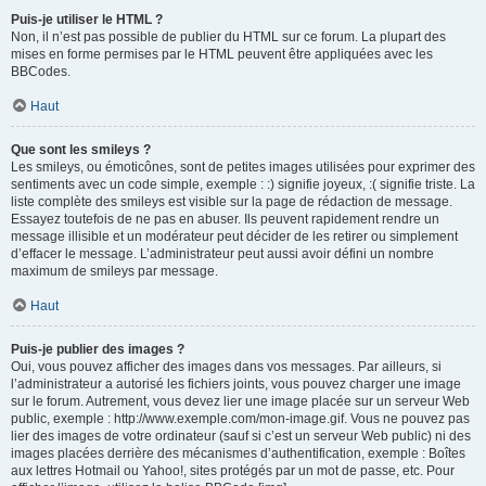
Puis-je utiliser le HTML ?
Non, il n’est pas possible de publier du HTML sur ce forum. La plupart des
mises en forme permises par le HTML peuvent être appliquées avec les
BBCodes.
Haut
Que sont les smileys ?
Les smileys, ou émoticônes, sont de petites images utilisées pour exprimer des
sentiments avec un code simple, exemple : :) signifie joyeux, :( signifie triste. La
liste complète des smileys est visible sur la page de rédaction de message.
Essayez toutefois de ne pas en abuser. Ils peuvent rapidement rendre un
message illisible et un modérateur peut décider de les retirer ou simplement
d’effacer le message. L’administrateur peut aussi avoir défini un nombre
maximum de smileys par message.
Haut
Puis-je publier des images ?
Oui, vous pouvez afficher des images dans vos messages. Par ailleurs, si
l’administrateur a autorisé les fichiers joints, vous pouvez charger une image
sur le forum. Autrement, vous devez lier une image placée sur un serveur Web
public, exemple : http://www.exemple.com/mon-image.gif. Vous ne pouvez pas
lier des images de votre ordinateur (sauf si c’est un serveur Web public) ni des
images placées derrière des mécanismes d’authentification, exemple : Boîtes
aux lettres Hotmail ou Yahoo!, sites protégés par un mot de passe, etc. Pour