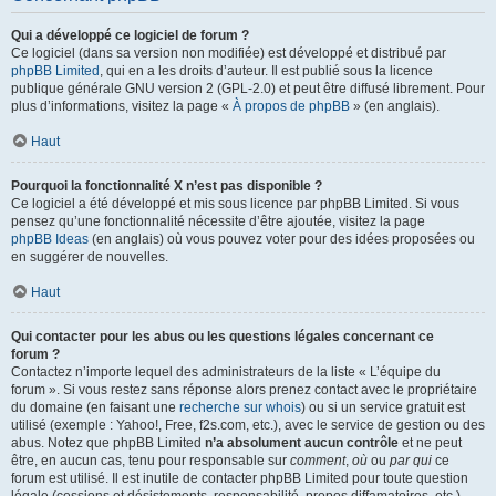
Qui a développé ce logiciel de forum ?
Ce logiciel (dans sa version non modifiée) est développé et distribué par
phpBB Limited
, qui en a les droits d’auteur. Il est publié sous la licence
publique générale GNU version 2 (GPL-2.0) et peut être diffusé librement. Pour
plus d’informations, visitez la page «
À propos de phpBB
» (en anglais).
Haut
Pourquoi la fonctionnalité X n’est pas disponible ?
Ce logiciel a été développé et mis sous licence par phpBB Limited. Si vous
pensez qu’une fonctionnalité nécessite d’être ajoutée, visitez la page
phpBB Ideas
(en anglais) où vous pouvez voter pour des idées proposées ou
en suggérer de nouvelles.
Haut
Qui contacter pour les abus ou les questions légales concernant ce
forum ?
Contactez n’importe lequel des administrateurs de la liste « L’équipe du
forum ». Si vous restez sans réponse alors prenez contact avec le propriétaire
du domaine (en faisant une
recherche sur whois
) ou si un service gratuit est
utilisé (exemple : Yahoo!, Free, f2s.com, etc.), avec le service de gestion ou des
abus. Notez que phpBB Limited
n’a absolument aucun contrôle
et ne peut
être, en aucun cas, tenu pour responsable sur
comment
,
où
ou
par qui
ce
forum est utilisé. Il est inutile de contacter phpBB Limited pour toute question