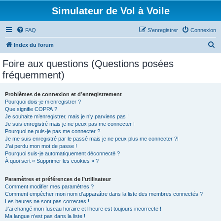
Simulateur de Vol à Voile
FAQ
S’enregistrer
Connexion
R
Index du forum
e
Foire aux questions (Questions posées
c
fréquemment)
h
e
Problèmes de connexion et d’enregistrement
Pourquoi dois-je m’enregistrer ?
r
Que signifie COPPA ?
c
Je souhaite m’enregistrer, mais je n’y parviens pas !
Je suis enregistré mais je ne peux pas me connecter !
h
Pourquoi ne puis-je pas me connecter ?
Je me suis enregistré par le passé mais je ne peux plus me connecter ?!
e
J’ai perdu mon mot de passe !
r
Pourquoi suis-je automatiquement déconnecté ?
À quoi sert « Supprimer les cookies » ?
Paramètres et préférences de l’utilisateur
Comment modifier mes paramètres ?
Comment empêcher mon nom d’apparaître dans la liste des membres connectés ?
Les heures ne sont pas correctes !
J’ai changé mon fuseau horaire et l’heure est toujours incorrecte !
Ma langue n’est pas dans la liste !