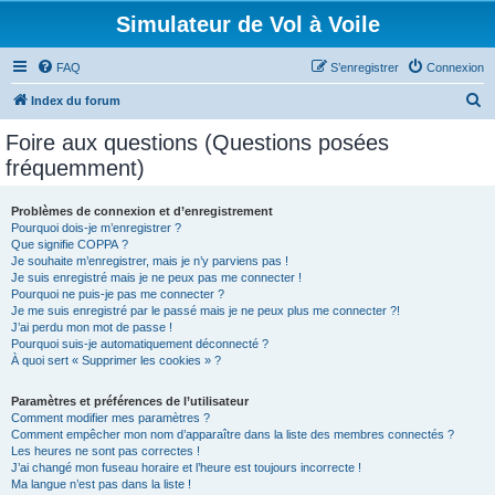
Simulateur de Vol à Voile
FAQ
S’enregistrer
Connexion
R
Index du forum
e
Foire aux questions (Questions posées
c
fréquemment)
h
e
Problèmes de connexion et d’enregistrement
Pourquoi dois-je m’enregistrer ?
r
Que signifie COPPA ?
c
Je souhaite m’enregistrer, mais je n’y parviens pas !
Je suis enregistré mais je ne peux pas me connecter !
h
Pourquoi ne puis-je pas me connecter ?
Je me suis enregistré par le passé mais je ne peux plus me connecter ?!
e
J’ai perdu mon mot de passe !
r
Pourquoi suis-je automatiquement déconnecté ?
À quoi sert « Supprimer les cookies » ?
Paramètres et préférences de l’utilisateur
Comment modifier mes paramètres ?
Comment empêcher mon nom d’apparaître dans la liste des membres connectés ?
Les heures ne sont pas correctes !
J’ai changé mon fuseau horaire et l’heure est toujours incorrecte !
Ma langue n’est pas dans la liste !