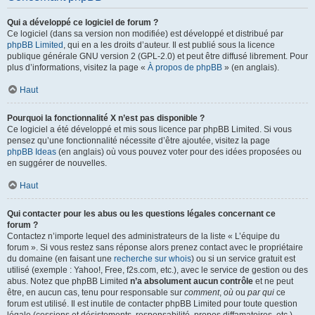
Qui a développé ce logiciel de forum ?
Ce logiciel (dans sa version non modifiée) est développé et distribué par
phpBB Limited
, qui en a les droits d’auteur. Il est publié sous la licence
publique générale GNU version 2 (GPL-2.0) et peut être diffusé librement. Pour
plus d’informations, visitez la page «
À propos de phpBB
» (en anglais).
Haut
Pourquoi la fonctionnalité X n’est pas disponible ?
Ce logiciel a été développé et mis sous licence par phpBB Limited. Si vous
pensez qu’une fonctionnalité nécessite d’être ajoutée, visitez la page
phpBB Ideas
(en anglais) où vous pouvez voter pour des idées proposées ou
en suggérer de nouvelles.
Haut
Qui contacter pour les abus ou les questions légales concernant ce
forum ?
Contactez n’importe lequel des administrateurs de la liste « L’équipe du
forum ». Si vous restez sans réponse alors prenez contact avec le propriétaire
du domaine (en faisant une
recherche sur whois
) ou si un service gratuit est
utilisé (exemple : Yahoo!, Free, f2s.com, etc.), avec le service de gestion ou des
abus. Notez que phpBB Limited
n’a absolument aucun contrôle
et ne peut
être, en aucun cas, tenu pour responsable sur
comment
,
où
ou
par qui
ce
forum est utilisé. Il est inutile de contacter phpBB Limited pour toute question