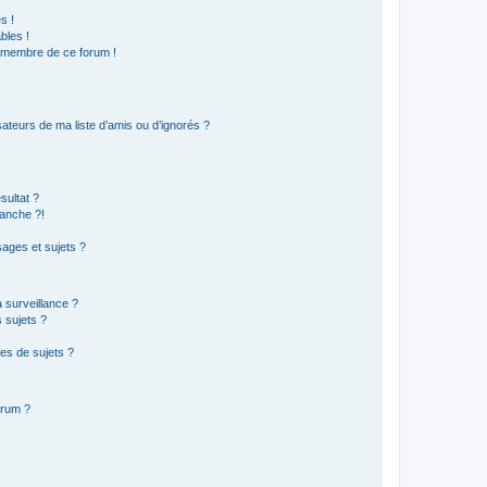
s !
bles !
n membre de ce forum !
ateurs de ma liste d’amis ou d’ignorés ?
sultat ?
anche ?!
ages et sujets ?
a surveillance ?
 sujets ?
es de sujets ?
orum ?