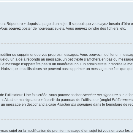
 « Répondre » depuis la page d’un sujet. Il se peut que vous ayez besoin d’être e
: Vous
pouvez
poster de nouveaux sujets, Vous
pouvez
joindre des fichiers, etc.
modifier ou supprimer que vos propres messages. Vous pouvez modifier un message
lqu’un a déjà répondu au message, un petit texte s’affichera en bas du message ind
n. Ce message n’apparaîtra pas si un modérateur ou un administrateur modifie le mes
ive. Notez que les utilisateurs ne peuvent pas supprimer un message une fois que qu
e l’utilisateur. Une fois créée, vous pouvez cocher
Attacher ma signature
sur le fo
 « Attacher ma signature » à partir du panneau de l’utilisateur (onglet
Préférences 
 à un message en décochant la case
Attacher ma signature
dans le formulaire de ré
ouveau sujet ou la modification du premier message d’un sujet (si vous en avez les p