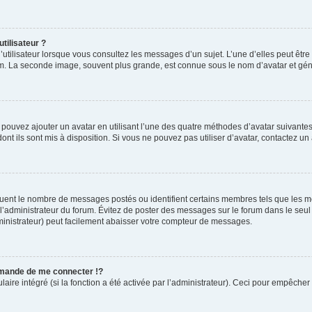
tilisateur ?
utilisateur lorsque vous consultez les messages d’un sujet. L’une d’elles peut êtr
rum. La seconde image, souvent plus grande, est connue sous le nom d’avatar et 
s pouvez ajouter un avatar en utilisant l’une des quatre méthodes d’avatar suivantes 
ont ils sont mis à disposition. Si vous ne pouvez pas utiliser d’avatar, contactez un
iquent le nombre de messages postés ou identifient certains membres tels que les 
ar l’administrateur du forum. Évitez de poster des messages sur le forum dans le seu
ministrateur) peut facilement abaisser votre compteur de messages.
mande de me connecter !?
re intégré (si la fonction a été activée par l’administrateur). Ceci pour empêcher l’u