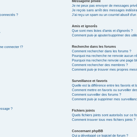
Messagerie privée
Je ne peux pas envoyer de messages privé
Je reçois sans arrêt des messages indésira
 connectés ?
J’ai reçu un spam ou un courriel abusif d’u
Amis et ignorés
Que sont mes listes d’amis et d’ignorés ?
?
Comment puis-je ajouter/supprimer des utilis
Recherche dans les forums
e connecter !?
Comment rechercher dans les forums ?
Pourquoi ma recherche ne renvoie aucun ré
Pourquoi ma recherche renvoie une page bl
Comment rechercher des membres ?
Comment puis-je trouver mes propres mess
Surveillance et favoris
Quelle est la différence entre les favoris et l
Comment mettre en favoris ou surveiller des
Comment surveiller des forums ?
Comment puis-je supprimer mes surveillanc
message ?
Fichiers joints
Quels fichiers joints sont autorisés sur ce f
Comment trouver tous mes fichiers joints ?
Concernant phpBB
Qui a développé ce logiciel de forum ?