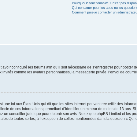
Pourquoi la fonctionnalité X n’est pas dispon
Qui contacter pour les abus ou les questio
Comment puis-je contacter un administrateu
t avoir configuré les forums afin qu’il soit nécessaire de s’enregistrer pour poster
x invités comme les avatars personnalisés, la messagerie privée, l’envoi de courri
t une loi aux États-Unis qui dit que les sites Internet pouvant recueillir des infor
ollecte de ces informations permettant d’identifier un mineur de moins de 13 ans. S
tez un conseiller juridique pour obtenir son avis. Notez que phpBB Limited et les pr
gales de toutes sortes, à l’exception de celles mentionnées dans la question « Qui