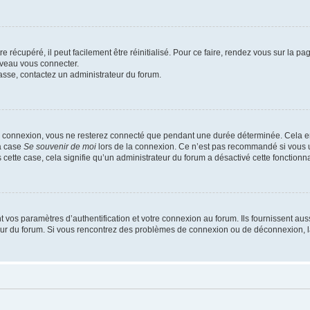
 récupéré, il peut facilement être réinitialisé. Pour ce faire, rendez vous sur la p
uveau vous connecter.
passe, contactez un administrateur du forum.
e connexion, vous ne resterez connecté que pendant une durée déterminée. Cela em
la case
Se souvenir de moi
lors de la connexion. Ce n’est pas recommandé si vous u
s cette case, cela signifie qu’un administrateur du forum a désactivé cette fonctionna
os paramètres d’authentification et votre connexion au forum. Ils fournissent aussi
teur du forum. Si vous rencontrez des problèmes de connexion ou de déconnexion, l