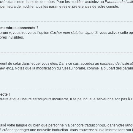
ockés dans notre base de données. Pour les modifier, accédez au
Panneau de l’util
 permettra de modifier tous les paramètres et préférences de votre compte.
s membres connectés ?
forum », vous trouverez l’option
Cacher mon statut en ligne
. Si vous activez cette o
es invisibles.
ifférent de celui dans lequel vous êtes. Dans ce cas, accédez au
panneau de l’utilisa
ney, etc.). Notez que la modification du fuseau horaire, comme la plupart des para
ecte !
aire et que l’heure est toujours incorrecte, il se peut que le serveur ne soit pas à
installé votre langue ou bien que personne n’ait encore traduit phpBB dans votre l
s à créer et partager une nouvelle traduction. Vous trouverez plus d’informations sur l