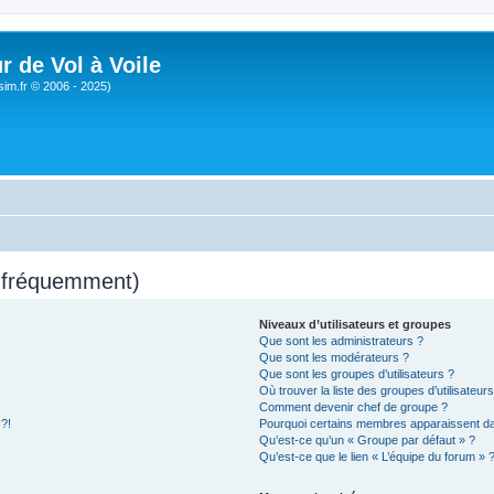
r de Vol à Voile
sim.fr © 2006 - 2025)
s fréquemment)
Niveaux d’utilisateurs et groupes
Que sont les administrateurs ?
Que sont les modérateurs ?
Que sont les groupes d’utilisateurs ?
Où trouver la liste des groupes d’utilisateur
Comment devenir chef de groupe ?
 ?!
Pourquoi certains membres apparaissent dan
Qu’est-ce qu’un « Groupe par défaut » ?
Qu’est-ce que le lien « L’équipe du forum » 