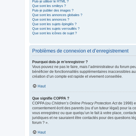
Puis-je utiliser le HTML ?
Que sont les smileys ?
Puis-je publier des images ?
Que sont les annonces globales ?
Que sont les annonces ?
Que sont les sujets épinglés ?
Que sont les sujets verrouillés ?
Que sont les icônes de sujet ?
Problèmes de connexion et d’enregistrement
Pourquoi dois-je m’enregistrer ?
Vous pouvez ne pas le faire, mais l’administrateur du forum peu
bénéficier de fonctionnalités supplémentaires inaccessibles au
création d’un compte est rapide et vivement conseillée.
Haut
Que signifie COPPA ?
COPPA (ou
Children’s Online Privacy Protection Act
de 1998) es
consentement écrit des parents (ou d’un tuteur légal) pour la c
vous enregistrez ou que quelqu’un le fait à votre place, contac
juridiques et ne sauraient être contactés pour des questions lé
forum ? ».
Haut