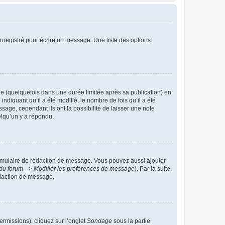
nregistré pour écrire un message. Une liste des options
 (quelquefois dans une durée limitée après sa publication) en
iquant qu’il a été modifié, le nombre de fois qu’il a été
sage, cependant ils ont la possibilité de laisser une note
elqu’un y a répondu.
rmulaire de rédaction de message. Vous pouvez aussi ajouter
du forum --> Modifier les préférences de message
). Par la suite,
daction de message.
ermissions), cliquez sur l’onglet
Sondage
sous la partie