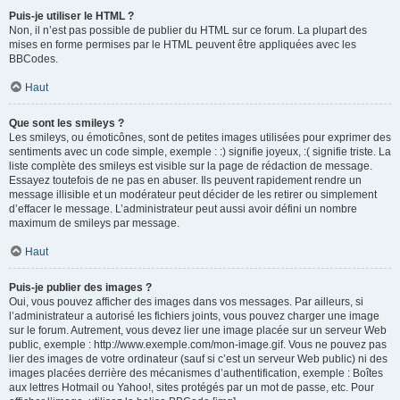
Puis-je utiliser le HTML ?
Non, il n’est pas possible de publier du HTML sur ce forum. La plupart des
mises en forme permises par le HTML peuvent être appliquées avec les
BBCodes.
Haut
Que sont les smileys ?
Les smileys, ou émoticônes, sont de petites images utilisées pour exprimer des
sentiments avec un code simple, exemple : :) signifie joyeux, :( signifie triste. La
liste complète des smileys est visible sur la page de rédaction de message.
Essayez toutefois de ne pas en abuser. Ils peuvent rapidement rendre un
message illisible et un modérateur peut décider de les retirer ou simplement
d’effacer le message. L’administrateur peut aussi avoir défini un nombre
maximum de smileys par message.
Haut
Puis-je publier des images ?
Oui, vous pouvez afficher des images dans vos messages. Par ailleurs, si
l’administrateur a autorisé les fichiers joints, vous pouvez charger une image
sur le forum. Autrement, vous devez lier une image placée sur un serveur Web
public, exemple : http://www.exemple.com/mon-image.gif. Vous ne pouvez pas
lier des images de votre ordinateur (sauf si c’est un serveur Web public) ni des
images placées derrière des mécanismes d’authentification, exemple : Boîtes
aux lettres Hotmail ou Yahoo!, sites protégés par un mot de passe, etc. Pour