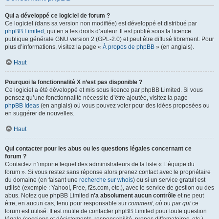
Qui a développé ce logiciel de forum ?
Ce logiciel (dans sa version non modifiée) est développé et distribué par
phpBB Limited
, qui en a les droits d’auteur. Il est publié sous la licence
publique générale GNU version 2 (GPL-2.0) et peut être diffusé librement. Pour
plus d’informations, visitez la page «
À propos de phpBB
» (en anglais).
Haut
Pourquoi la fonctionnalité X n’est pas disponible ?
Ce logiciel a été développé et mis sous licence par phpBB Limited. Si vous
pensez qu’une fonctionnalité nécessite d’être ajoutée, visitez la page
phpBB Ideas
(en anglais) où vous pouvez voter pour des idées proposées ou
en suggérer de nouvelles.
Haut
Qui contacter pour les abus ou les questions légales concernant ce
forum ?
Contactez n’importe lequel des administrateurs de la liste « L’équipe du
forum ». Si vous restez sans réponse alors prenez contact avec le propriétaire
du domaine (en faisant une
recherche sur whois
) ou si un service gratuit est
utilisé (exemple : Yahoo!, Free, f2s.com, etc.), avec le service de gestion ou des
abus. Notez que phpBB Limited
n’a absolument aucun contrôle
et ne peut
être, en aucun cas, tenu pour responsable sur
comment
,
où
ou
par qui
ce
forum est utilisé. Il est inutile de contacter phpBB Limited pour toute question