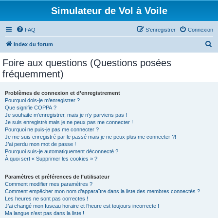
Simulateur de Vol à Voile
FAQ
S’enregistrer
Connexion
R
Index du forum
e
Foire aux questions (Questions posées
c
fréquemment)
h
e
Problèmes de connexion et d’enregistrement
Pourquoi dois-je m’enregistrer ?
r
Que signifie COPPA ?
c
Je souhaite m’enregistrer, mais je n’y parviens pas !
Je suis enregistré mais je ne peux pas me connecter !
h
Pourquoi ne puis-je pas me connecter ?
Je me suis enregistré par le passé mais je ne peux plus me connecter ?!
e
J’ai perdu mon mot de passe !
r
Pourquoi suis-je automatiquement déconnecté ?
À quoi sert « Supprimer les cookies » ?
Paramètres et préférences de l’utilisateur
Comment modifier mes paramètres ?
Comment empêcher mon nom d’apparaître dans la liste des membres connectés ?
Les heures ne sont pas correctes !
J’ai changé mon fuseau horaire et l’heure est toujours incorrecte !
Ma langue n’est pas dans la liste !