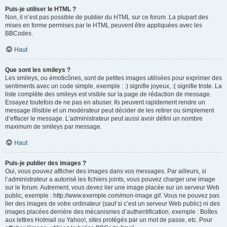
Puis-je utiliser le HTML ?
Non, il n’est pas possible de publier du HTML sur ce forum. La plupart des
mises en forme permises par le HTML peuvent être appliquées avec les
BBCodes.
Haut
Que sont les smileys ?
Les smileys, ou émoticônes, sont de petites images utilisées pour exprimer des
sentiments avec un code simple, exemple : :) signifie joyeux, :( signifie triste. La
liste complète des smileys est visible sur la page de rédaction de message.
Essayez toutefois de ne pas en abuser. Ils peuvent rapidement rendre un
message illisible et un modérateur peut décider de les retirer ou simplement
d’effacer le message. L’administrateur peut aussi avoir défini un nombre
maximum de smileys par message.
Haut
Puis-je publier des images ?
Oui, vous pouvez afficher des images dans vos messages. Par ailleurs, si
l’administrateur a autorisé les fichiers joints, vous pouvez charger une image
sur le forum. Autrement, vous devez lier une image placée sur un serveur Web
public, exemple : http://www.exemple.com/mon-image.gif. Vous ne pouvez pas
lier des images de votre ordinateur (sauf si c’est un serveur Web public) ni des
images placées derrière des mécanismes d’authentification, exemple : Boîtes
aux lettres Hotmail ou Yahoo!, sites protégés par un mot de passe, etc. Pour