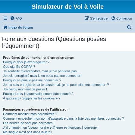
Simulateur de Vol à Voile
FAQ
S’enregistrer
Connexion
R
Index du forum
e
Foire aux questions (Questions posées
c
fréquemment)
h
e
Problèmes de connexion et d’enregistrement
Pourquoi dois-je m’enregistrer ?
r
Que signifie COPPA ?
c
Je souhaite m’enregistrer, mais je n’y parviens pas !
Je suis enregistré mais je ne peux pas me connecter !
h
Pourquoi ne puis-je pas me connecter ?
Je me suis enregistré par le passé mais je ne peux plus me connecter ?!
e
J’ai perdu mon mot de passe !
r
Pourquoi suis-je automatiquement déconnecté ?
À quoi sert « Supprimer les cookies » ?
Paramètres et préférences de l’utilisateur
Comment modifier mes paramètres ?
Comment empêcher mon nom d’apparaître dans la liste des membres connectés ?
Les heures ne sont pas correctes !
J’ai changé mon fuseau horaire et l’heure est toujours incorrecte !
Ma langue n’est pas dans la liste !