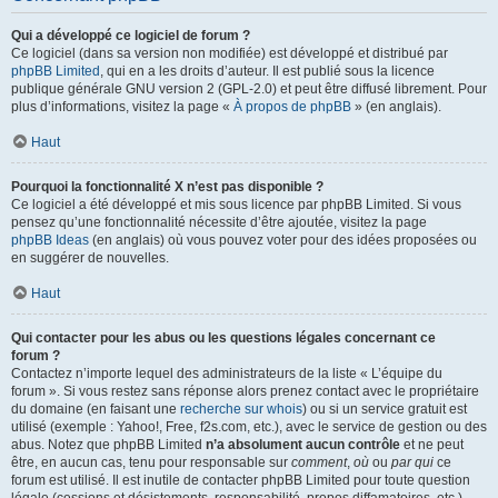
Qui a développé ce logiciel de forum ?
Ce logiciel (dans sa version non modifiée) est développé et distribué par
phpBB Limited
, qui en a les droits d’auteur. Il est publié sous la licence
publique générale GNU version 2 (GPL-2.0) et peut être diffusé librement. Pour
plus d’informations, visitez la page «
À propos de phpBB
» (en anglais).
Haut
Pourquoi la fonctionnalité X n’est pas disponible ?
Ce logiciel a été développé et mis sous licence par phpBB Limited. Si vous
pensez qu’une fonctionnalité nécessite d’être ajoutée, visitez la page
phpBB Ideas
(en anglais) où vous pouvez voter pour des idées proposées ou
en suggérer de nouvelles.
Haut
Qui contacter pour les abus ou les questions légales concernant ce
forum ?
Contactez n’importe lequel des administrateurs de la liste « L’équipe du
forum ». Si vous restez sans réponse alors prenez contact avec le propriétaire
du domaine (en faisant une
recherche sur whois
) ou si un service gratuit est
utilisé (exemple : Yahoo!, Free, f2s.com, etc.), avec le service de gestion ou des
abus. Notez que phpBB Limited
n’a absolument aucun contrôle
et ne peut
être, en aucun cas, tenu pour responsable sur
comment
,
où
ou
par qui
ce
forum est utilisé. Il est inutile de contacter phpBB Limited pour toute question