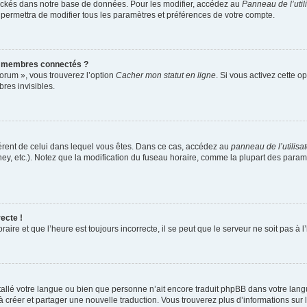
ockés dans notre base de données. Pour les modifier, accédez au
Panneau de l’util
 permettra de modifier tous les paramètres et préférences de votre compte.
s membres connectés ?
forum », vous trouverez l’option
Cacher mon statut en ligne
. Si vous activez cette o
es invisibles.
ifférent de celui dans lequel vous êtes. Dans ce cas, accédez au
panneau de l’utilisa
ney, etc.). Notez que la modification du fuseau horaire, comme la plupart des para
ecte !
aire et que l’heure est toujours incorrecte, il se peut que le serveur ne soit pas à
installé votre langue ou bien que personne n’ait encore traduit phpBB dans votre l
s à créer et partager une nouvelle traduction. Vous trouverez plus d’informations sur l