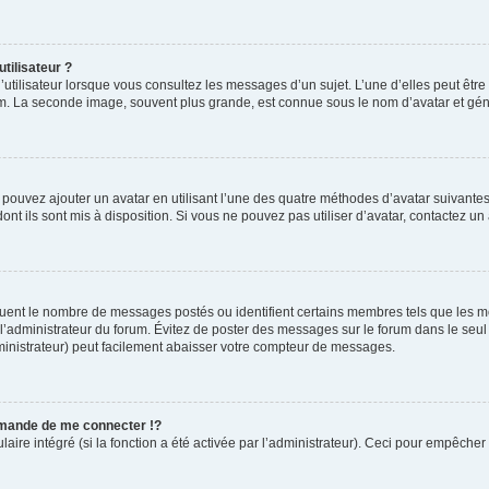
tilisateur ?
utilisateur lorsque vous consultez les messages d’un sujet. L’une d’elles peut êtr
rum. La seconde image, souvent plus grande, est connue sous le nom d’avatar et 
s pouvez ajouter un avatar en utilisant l’une des quatre méthodes d’avatar suivantes 
ont ils sont mis à disposition. Si vous ne pouvez pas utiliser d’avatar, contactez un
iquent le nombre de messages postés ou identifient certains membres tels que les 
ar l’administrateur du forum. Évitez de poster des messages sur le forum dans le seu
ministrateur) peut facilement abaisser votre compteur de messages.
mande de me connecter !?
re intégré (si la fonction a été activée par l’administrateur). Ceci pour empêcher l’u