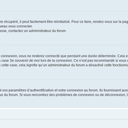
 récupéré, il peut facilement être réinitialisé. Pour ce faire, rendez vous sur la p
uveau vous connecter.
passe, contactez un administrateur du forum.
e connexion, vous ne resterez connecté que pendant une durée déterminée. Cela em
la case
Se souvenir de moi
lors de la connexion. Ce n’est pas recommandé si vous u
s cette case, cela signifie qu’un administrateur du forum a désactivé cette fonctionna
os paramètres d’authentification et votre connexion au forum. Ils fournissent aussi
teur du forum. Si vous rencontrez des problèmes de connexion ou de déconnexion, l