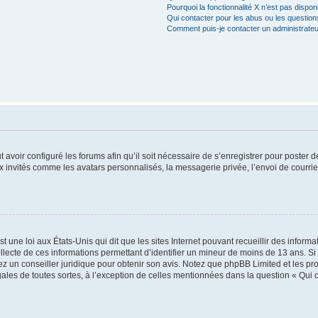
Pourquoi la fonctionnalité X n’est pas dispon
Qui contacter pour les abus ou les questio
Comment puis-je contacter un administrateu
t avoir configuré les forums afin qu’il soit nécessaire de s’enregistrer pour poster
x invités comme les avatars personnalisés, la messagerie privée, l’envoi de courri
t une loi aux États-Unis qui dit que les sites Internet pouvant recueillir des infor
ollecte de ces informations permettant d’identifier un mineur de moins de 13 ans. S
tez un conseiller juridique pour obtenir son avis. Notez que phpBB Limited et les pr
gales de toutes sortes, à l’exception de celles mentionnées dans la question « Qui