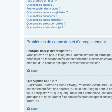
Puis-je utiliser le HTML ?
Que sont les smileys ?
Puis-je publier des images ?
Que sont les annonces globales ?
Que sont les annonces ?
Que sont les sujets épinglés ?
Que sont les sujets verrouillés ?
Que sont les icônes de sujet ?
Problèmes de connexion et d’enregistrement
Pourquoi dois-je m’enregistrer ?
Vous pouvez ne pas le faire, mais l’administrateur du forum peu
bénéficier de fonctionnalités supplémentaires inaccessibles au
création d’un compte est rapide et vivement conseillée.
Haut
Que signifie COPPA ?
COPPA (ou
Children’s Online Privacy Protection Act
de 1998) es
consentement écrit des parents (ou d’un tuteur légal) pour la c
vous enregistrez ou que quelqu’un le fait à votre place, contac
juridiques et ne sauraient être contactés pour des questions lé
forum ? ».
Haut