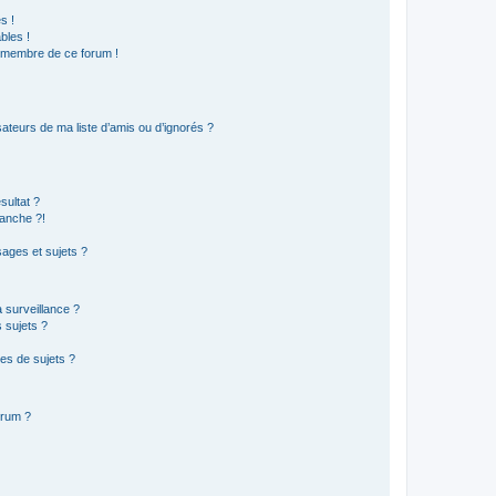
s !
bles !
n membre de ce forum !
ateurs de ma liste d’amis ou d’ignorés ?
sultat ?
anche ?!
ages et sujets ?
a surveillance ?
 sujets ?
es de sujets ?
orum ?