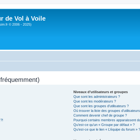
r de Vol à Voile
sim.fr © 2006 - 2025)
s fréquemment)
Niveaux d’utilisateurs et groupes
Que sont les administrateurs ?
Que sont les modérateurs ?
Que sont les groupes d’utilisateurs ?
Où trouver la liste des groupes d’utilisateur
Comment devenir chef de groupe ?
 ?!
Pourquoi certains membres apparaissent dan
Qu’est-ce qu’un « Groupe par défaut » ?
Qu’est-ce que le lien « L’équipe du forum » 