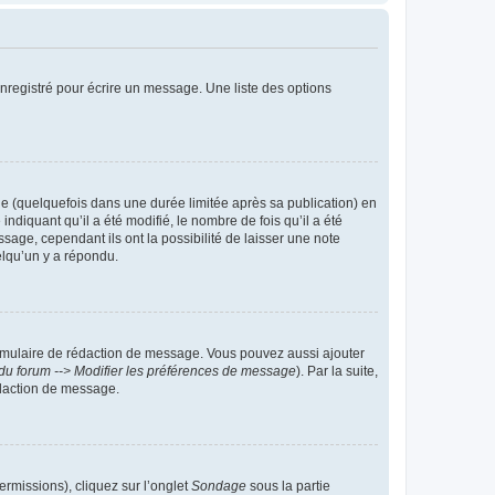
nregistré pour écrire un message. Une liste des options
 (quelquefois dans une durée limitée après sa publication) en
iquant qu’il a été modifié, le nombre de fois qu’il a été
sage, cependant ils ont la possibilité de laisser une note
elqu’un y a répondu.
rmulaire de rédaction de message. Vous pouvez aussi ajouter
du forum --> Modifier les préférences de message
). Par la suite,
daction de message.
ermissions), cliquez sur l’onglet
Sondage
sous la partie