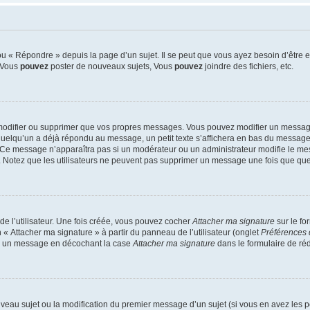
 « Répondre » depuis la page d’un sujet. Il se peut que vous ayez besoin d’être e
: Vous
pouvez
poster de nouveaux sujets, Vous
pouvez
joindre des fichiers, etc.
modifier ou supprimer que vos propres messages. Vous pouvez modifier un message
lqu’un a déjà répondu au message, un petit texte s’affichera en bas du message ind
n. Ce message n’apparaîtra pas si un modérateur ou un administrateur modifie le mes
ive. Notez que les utilisateurs ne peuvent pas supprimer un message une fois que qu
e l’utilisateur. Une fois créée, vous pouvez cocher
Attacher ma signature
sur le fo
 « Attacher ma signature » à partir du panneau de l’utilisateur (onglet
Préférences 
 à un message en décochant la case
Attacher ma signature
dans le formulaire de ré
ouveau sujet ou la modification du premier message d’un sujet (si vous en avez les p