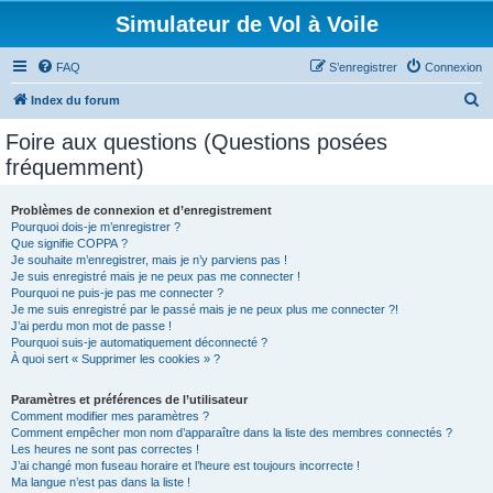
Simulateur de Vol à Voile
FAQ
S’enregistrer
Connexion
R
Index du forum
e
Foire aux questions (Questions posées
c
fréquemment)
h
e
Problèmes de connexion et d’enregistrement
Pourquoi dois-je m’enregistrer ?
r
Que signifie COPPA ?
c
Je souhaite m’enregistrer, mais je n’y parviens pas !
Je suis enregistré mais je ne peux pas me connecter !
h
Pourquoi ne puis-je pas me connecter ?
Je me suis enregistré par le passé mais je ne peux plus me connecter ?!
e
J’ai perdu mon mot de passe !
r
Pourquoi suis-je automatiquement déconnecté ?
À quoi sert « Supprimer les cookies » ?
Paramètres et préférences de l’utilisateur
Comment modifier mes paramètres ?
Comment empêcher mon nom d’apparaître dans la liste des membres connectés ?
Les heures ne sont pas correctes !
J’ai changé mon fuseau horaire et l’heure est toujours incorrecte !
Ma langue n’est pas dans la liste !