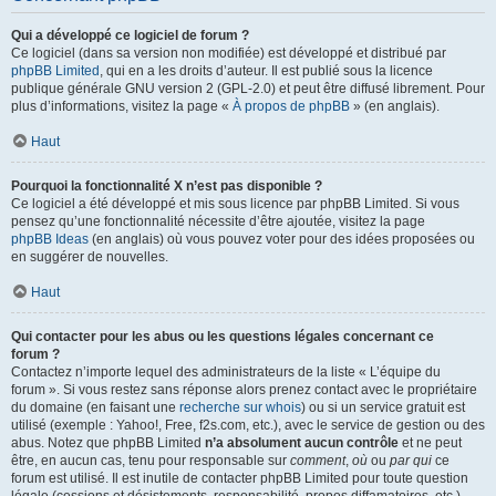
Qui a développé ce logiciel de forum ?
Ce logiciel (dans sa version non modifiée) est développé et distribué par
phpBB Limited
, qui en a les droits d’auteur. Il est publié sous la licence
publique générale GNU version 2 (GPL-2.0) et peut être diffusé librement. Pour
plus d’informations, visitez la page «
À propos de phpBB
» (en anglais).
Haut
Pourquoi la fonctionnalité X n’est pas disponible ?
Ce logiciel a été développé et mis sous licence par phpBB Limited. Si vous
pensez qu’une fonctionnalité nécessite d’être ajoutée, visitez la page
phpBB Ideas
(en anglais) où vous pouvez voter pour des idées proposées ou
en suggérer de nouvelles.
Haut
Qui contacter pour les abus ou les questions légales concernant ce
forum ?
Contactez n’importe lequel des administrateurs de la liste « L’équipe du
forum ». Si vous restez sans réponse alors prenez contact avec le propriétaire
du domaine (en faisant une
recherche sur whois
) ou si un service gratuit est
utilisé (exemple : Yahoo!, Free, f2s.com, etc.), avec le service de gestion ou des
abus. Notez que phpBB Limited
n’a absolument aucun contrôle
et ne peut
être, en aucun cas, tenu pour responsable sur
comment
,
où
ou
par qui
ce
forum est utilisé. Il est inutile de contacter phpBB Limited pour toute question