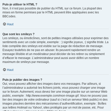
Puis-je utiliser le HTML ?
Non, il n’est pas possible de publier du HTML sur ce forum. La plupart des
mises en forme permises par le HTML peuvent être appliquées avec les
BBCodes.
Haut
Que sont les smileys ?
Les smileys, ou émoticônes, sont de petites images utilisées pour exprimer des
sentiments avec un code simple, exemple : :) signifie joyeux, :( signifie triste. La
liste complète des smileys est visible sur la page de rédaction de message.
Essayez toutefois de ne pas en abuser. Ils peuvent rapidement rendre un
message illisible et un modérateur peut décider de les retirer ou simplement
d’effacer le message. L’administrateur peut aussi avoir défini un nombre
maximum de smileys par message.
Haut
Puis-je publier des images ?
Oui, vous pouvez afficher des images dans vos messages. Par ailleurs, si
l’administrateur a autorisé les fichiers joints, vous pouvez charger une image
sur le forum. Autrement, vous devez lier une image placée sur un serveur Web
public, exemple : http://www.exemple.com/mon-image.gif. Vous ne pouvez pas
lier des images de votre ordinateur (sauf si c’est un serveur Web public) ni des
images placées derrière des mécanismes d’authentification, exemple : Boîtes
aux lettres Hotmail ou Yahoo!, sites protégés par un mot de passe, etc. Pour