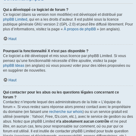
Qui a développé ce logiciel de forum ?
Ce logiciel (dans sa version non modifiée) est développé et distribué par
phpBB Limited
, qui en a les droits d’auteur. Il est publié sous la licence
publique générale GNU version 2 (GPL-2.0) et peut être diffusé librement. Pour
plus d’informations, visitez la page «
À propos de phpBB
» (en anglais).
Haut
Pourquoi la fonctionnalité X n’est pas disponible ?
Ce logiciel a été développé et mis sous licence par phpBB Limited. Si vous
pensez qu’une fonctionnalité nécessite d’être ajoutée, visitez la page
phpBB Ideas
(en anglais) où vous pouvez voter pour des idées proposées ou
en suggérer de nouvelles.
Haut
Qui contacter pour les abus ou les questions légales concernant ce
forum ?
Contactez n’importe lequel des administrateurs de la liste « L’équipe du
forum ». Si vous restez sans réponse alors prenez contact avec le propriétaire
du domaine (en faisant une
recherche sur whois
) ou si un service gratuit est
utilisé (exemple : Yahoo!, Free, f2s.com, etc.), avec le service de gestion ou des
abus. Notez que phpBB Limited
n’a absolument aucun contrôle
et ne peut
être, en aucun cas, tenu pour responsable sur
comment
,
où
ou
par qui
ce
forum est utilisé. Il est inutile de contacter phpBB Limited pour toute question