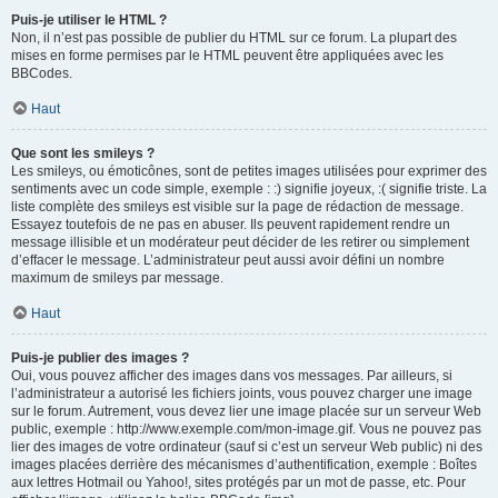
Puis-je utiliser le HTML ?
Non, il n’est pas possible de publier du HTML sur ce forum. La plupart des
mises en forme permises par le HTML peuvent être appliquées avec les
BBCodes.
Haut
Que sont les smileys ?
Les smileys, ou émoticônes, sont de petites images utilisées pour exprimer des
sentiments avec un code simple, exemple : :) signifie joyeux, :( signifie triste. La
liste complète des smileys est visible sur la page de rédaction de message.
Essayez toutefois de ne pas en abuser. Ils peuvent rapidement rendre un
message illisible et un modérateur peut décider de les retirer ou simplement
d’effacer le message. L’administrateur peut aussi avoir défini un nombre
maximum de smileys par message.
Haut
Puis-je publier des images ?
Oui, vous pouvez afficher des images dans vos messages. Par ailleurs, si
l’administrateur a autorisé les fichiers joints, vous pouvez charger une image
sur le forum. Autrement, vous devez lier une image placée sur un serveur Web
public, exemple : http://www.exemple.com/mon-image.gif. Vous ne pouvez pas
lier des images de votre ordinateur (sauf si c’est un serveur Web public) ni des
images placées derrière des mécanismes d’authentification, exemple : Boîtes
aux lettres Hotmail ou Yahoo!, sites protégés par un mot de passe, etc. Pour