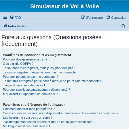
Simulateur de Vol à Voile
FAQ
S’enregistrer
Connexion
R
Index du forum
e
Foire aux questions (Questions posées
c
fréquemment)
h
e
Problèmes de connexion et d’enregistrement
Pourquoi dois-je m’enregistrer ?
r
Que signifie COPPA ?
c
Je souhaite m’enregistrer, mais je n’y parviens pas !
Je suis enregistré mais je ne peux pas me connecter !
h
Pourquoi ne puis-je pas me connecter ?
Je me suis enregistré par le passé mais je ne peux plus me connecter ?!
e
J’ai perdu mon mot de passe !
r
Pourquoi suis-je automatiquement déconnecté ?
À quoi sert « Supprimer les cookies » ?
Paramètres et préférences de l’utilisateur
Comment modifier mes paramètres ?
Comment empêcher mon nom d’apparaître dans la liste des membres connectés ?
Les heures ne sont pas correctes !
J’ai changé mon fuseau horaire et l’heure est toujours incorrecte !
Ma langue n’est pas dans la liste !