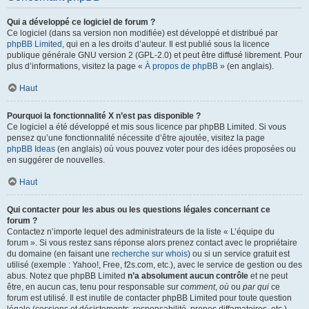
Qui a développé ce logiciel de forum ?
Ce logiciel (dans sa version non modifiée) est développé et distribué par
phpBB Limited
, qui en a les droits d’auteur. Il est publié sous la licence
publique générale GNU version 2 (GPL-2.0) et peut être diffusé librement. Pour
plus d’informations, visitez la page «
À propos de phpBB
» (en anglais).
Haut
Pourquoi la fonctionnalité X n’est pas disponible ?
Ce logiciel a été développé et mis sous licence par phpBB Limited. Si vous
pensez qu’une fonctionnalité nécessite d’être ajoutée, visitez la page
phpBB Ideas
(en anglais) où vous pouvez voter pour des idées proposées ou
en suggérer de nouvelles.
Haut
Qui contacter pour les abus ou les questions légales concernant ce
forum ?
Contactez n’importe lequel des administrateurs de la liste « L’équipe du
forum ». Si vous restez sans réponse alors prenez contact avec le propriétaire
du domaine (en faisant une
recherche sur whois
) ou si un service gratuit est
utilisé (exemple : Yahoo!, Free, f2s.com, etc.), avec le service de gestion ou des
abus. Notez que phpBB Limited
n’a absolument aucun contrôle
et ne peut
être, en aucun cas, tenu pour responsable sur
comment
,
où
ou
par qui
ce
forum est utilisé. Il est inutile de contacter phpBB Limited pour toute question