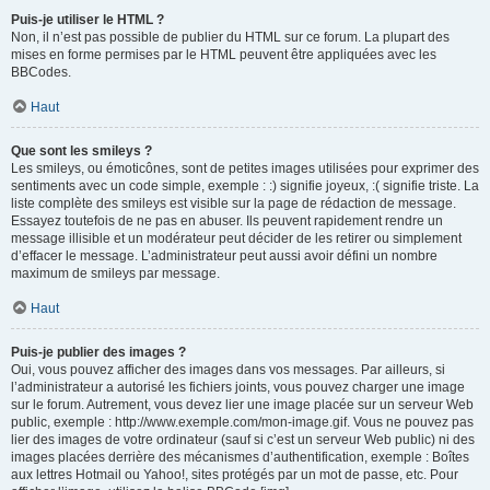
Puis-je utiliser le HTML ?
Non, il n’est pas possible de publier du HTML sur ce forum. La plupart des
mises en forme permises par le HTML peuvent être appliquées avec les
BBCodes.
Haut
Que sont les smileys ?
Les smileys, ou émoticônes, sont de petites images utilisées pour exprimer des
sentiments avec un code simple, exemple : :) signifie joyeux, :( signifie triste. La
liste complète des smileys est visible sur la page de rédaction de message.
Essayez toutefois de ne pas en abuser. Ils peuvent rapidement rendre un
message illisible et un modérateur peut décider de les retirer ou simplement
d’effacer le message. L’administrateur peut aussi avoir défini un nombre
maximum de smileys par message.
Haut
Puis-je publier des images ?
Oui, vous pouvez afficher des images dans vos messages. Par ailleurs, si
l’administrateur a autorisé les fichiers joints, vous pouvez charger une image
sur le forum. Autrement, vous devez lier une image placée sur un serveur Web
public, exemple : http://www.exemple.com/mon-image.gif. Vous ne pouvez pas
lier des images de votre ordinateur (sauf si c’est un serveur Web public) ni des
images placées derrière des mécanismes d’authentification, exemple : Boîtes
aux lettres Hotmail ou Yahoo!, sites protégés par un mot de passe, etc. Pour