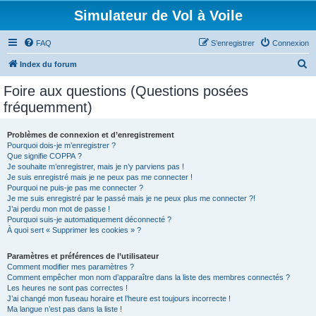
Simulateur de Vol à Voile
FAQ
S’enregistrer
Connexion
R
Index du forum
e
Foire aux questions (Questions posées
c
fréquemment)
h
e
Problèmes de connexion et d’enregistrement
Pourquoi dois-je m’enregistrer ?
r
Que signifie COPPA ?
c
Je souhaite m’enregistrer, mais je n’y parviens pas !
Je suis enregistré mais je ne peux pas me connecter !
h
Pourquoi ne puis-je pas me connecter ?
Je me suis enregistré par le passé mais je ne peux plus me connecter ?!
e
J’ai perdu mon mot de passe !
r
Pourquoi suis-je automatiquement déconnecté ?
À quoi sert « Supprimer les cookies » ?
Paramètres et préférences de l’utilisateur
Comment modifier mes paramètres ?
Comment empêcher mon nom d’apparaître dans la liste des membres connectés ?
Les heures ne sont pas correctes !
J’ai changé mon fuseau horaire et l’heure est toujours incorrecte !
Ma langue n’est pas dans la liste !