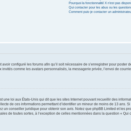
Pourquoi la fonctionnalité X n’est pas dispon
Qui contacter pour les abus ou les questio
Comment puis-je contacter un administrateu
t avoir configuré les forums afin qu’il soit nécessaire de s’enregistrer pour poster
x invités comme les avatars personnalisés, la messagerie privée, l’envoi de courri
t une loi aux États-Unis qui dit que les sites Internet pouvant recueillir des infor
ollecte de ces informations permettant d’identifier un mineur de moins de 13 ans. S
tez un conseiller juridique pour obtenir son avis. Notez que phpBB Limited et les pr
gales de toutes sortes, à l’exception de celles mentionnées dans la question « Qui