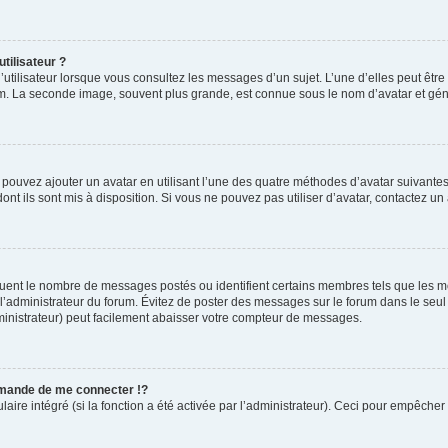
tilisateur ?
utilisateur lorsque vous consultez les messages d’un sujet. L’une d’elles peut êtr
rum. La seconde image, souvent plus grande, est connue sous le nom d’avatar et 
s pouvez ajouter un avatar en utilisant l’une des quatre méthodes d’avatar suivantes 
ont ils sont mis à disposition. Si vous ne pouvez pas utiliser d’avatar, contactez un
iquent le nombre de messages postés ou identifient certains membres tels que les 
ar l’administrateur du forum. Évitez de poster des messages sur le forum dans le seu
ministrateur) peut facilement abaisser votre compteur de messages.
mande de me connecter !?
re intégré (si la fonction a été activée par l’administrateur). Ceci pour empêcher l’u