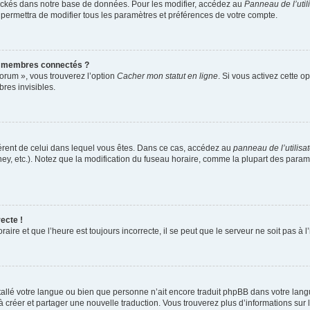
ockés dans notre base de données. Pour les modifier, accédez au
Panneau de l’util
 permettra de modifier tous les paramètres et préférences de votre compte.
s membres connectés ?
forum », vous trouverez l’option
Cacher mon statut en ligne
. Si vous activez cette o
es invisibles.
ifférent de celui dans lequel vous êtes. Dans ce cas, accédez au
panneau de l’utilisa
ney, etc.). Notez que la modification du fuseau horaire, comme la plupart des para
ecte !
aire et que l’heure est toujours incorrecte, il se peut que le serveur ne soit pas à
installé votre langue ou bien que personne n’ait encore traduit phpBB dans votre l
s à créer et partager une nouvelle traduction. Vous trouverez plus d’informations sur l