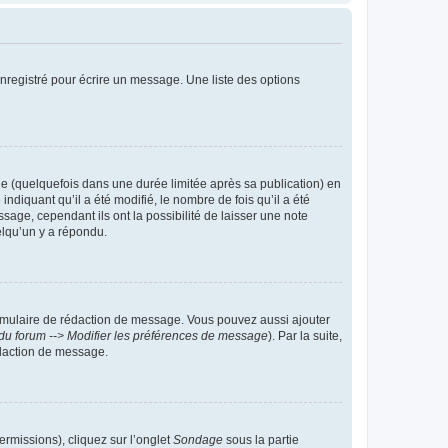
nregistré pour écrire un message. Une liste des options
 (quelquefois dans une durée limitée après sa publication) en
iquant qu’il a été modifié, le nombre de fois qu’il a été
sage, cependant ils ont la possibilité de laisser une note
elqu’un y a répondu.
rmulaire de rédaction de message. Vous pouvez aussi ajouter
du forum --> Modifier les préférences de message
). Par la suite,
daction de message.
ermissions), cliquez sur l’onglet
Sondage
sous la partie