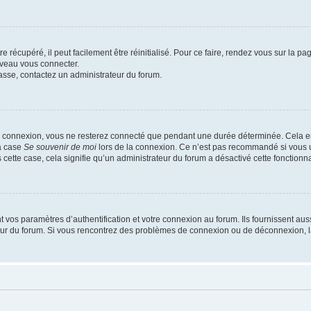
 récupéré, il peut facilement être réinitialisé. Pour ce faire, rendez vous sur la p
uveau vous connecter.
passe, contactez un administrateur du forum.
e connexion, vous ne resterez connecté que pendant une durée déterminée. Cela em
la case
Se souvenir de moi
lors de la connexion. Ce n’est pas recommandé si vous u
s cette case, cela signifie qu’un administrateur du forum a désactivé cette fonctionna
os paramètres d’authentification et votre connexion au forum. Ils fournissent aussi
teur du forum. Si vous rencontrez des problèmes de connexion ou de déconnexion, l