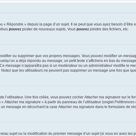
 « Répondre » depuis la page d’un sujet. Il se peut que vous ayez besoin d’être e
: Vous
pouvez
poster de nouveaux sujets, Vous
pouvez
joindre des fichiers, etc.
modifier ou supprimer que vos propres messages. Vous pouvez modifier un message
lqu’un a déjà répondu au message, un petit texte s’affichera en bas du message ind
n. Ce message n’apparaîtra pas si un modérateur ou un administrateur modifie le mes
ive. Notez que les utilisateurs ne peuvent pas supprimer un message une fois que qu
e l’utilisateur. Une fois créée, vous pouvez cocher
Attacher ma signature
sur le fo
 « Attacher ma signature » à partir du panneau de l’utilisateur (onglet
Préférences 
 à un message en décochant la case
Attacher ma signature
dans le formulaire de ré
ouveau sujet ou la modification du premier message d’un sujet (si vous en avez les p