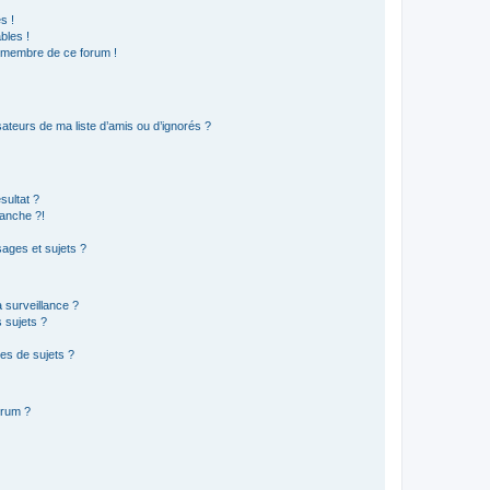
s !
bles !
n membre de ce forum !
ateurs de ma liste d’amis ou d’ignorés ?
sultat ?
anche ?!
ages et sujets ?
a surveillance ?
 sujets ?
es de sujets ?
orum ?