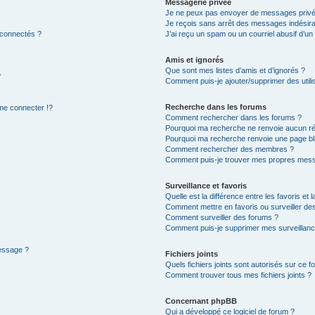
Messagerie privée
Je ne peux pas envoyer de messages privé
Je reçois sans arrêt des messages indésira
 connectés ?
J’ai reçu un spam ou un courriel abusif d’u
Amis et ignorés
Que sont mes listes d’amis et d’ignorés ?
?
Comment puis-je ajouter/supprimer des utilis
Recherche dans les forums
e connecter !?
Comment rechercher dans les forums ?
Pourquoi ma recherche ne renvoie aucun ré
Pourquoi ma recherche renvoie une page bl
Comment rechercher des membres ?
Comment puis-je trouver mes propres mess
Surveillance et favoris
Quelle est la différence entre les favoris et l
Comment mettre en favoris ou surveiller des
Comment surveiller des forums ?
Comment puis-je supprimer mes surveillanc
message ?
Fichiers joints
Quels fichiers joints sont autorisés sur ce f
Comment trouver tous mes fichiers joints ?
Concernant phpBB
Qui a développé ce logiciel de forum ?