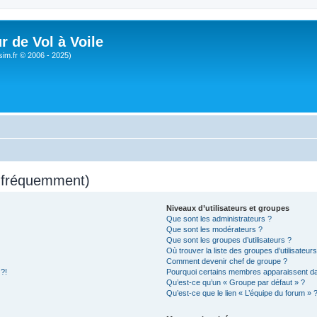
r de Vol à Voile
sim.fr © 2006 - 2025)
s fréquemment)
Niveaux d’utilisateurs et groupes
Que sont les administrateurs ?
Que sont les modérateurs ?
Que sont les groupes d’utilisateurs ?
Où trouver la liste des groupes d’utilisateur
Comment devenir chef de groupe ?
 ?!
Pourquoi certains membres apparaissent dan
Qu’est-ce qu’un « Groupe par défaut » ?
Qu’est-ce que le lien « L’équipe du forum » 