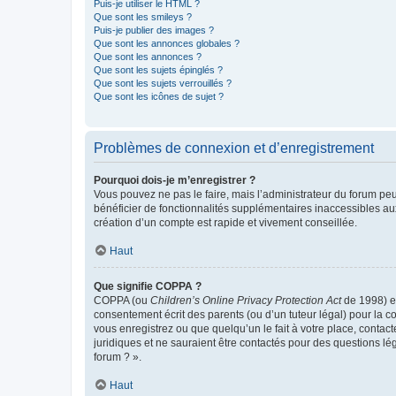
Puis-je utiliser le HTML ?
Que sont les smileys ?
Puis-je publier des images ?
Que sont les annonces globales ?
Que sont les annonces ?
Que sont les sujets épinglés ?
Que sont les sujets verrouillés ?
Que sont les icônes de sujet ?
Problèmes de connexion et d’enregistrement
Pourquoi dois-je m’enregistrer ?
Vous pouvez ne pas le faire, mais l’administrateur du forum peu
bénéficier de fonctionnalités supplémentaires inaccessibles au
création d’un compte est rapide et vivement conseillée.
Haut
Que signifie COPPA ?
COPPA (ou
Children’s Online Privacy Protection Act
de 1998) es
consentement écrit des parents (ou d’un tuteur légal) pour la c
vous enregistrez ou que quelqu’un le fait à votre place, contac
juridiques et ne sauraient être contactés pour des questions lé
forum ? ».
Haut