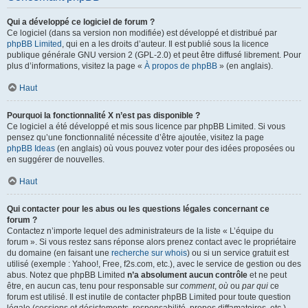
Qui a développé ce logiciel de forum ?
Ce logiciel (dans sa version non modifiée) est développé et distribué par
phpBB Limited
, qui en a les droits d’auteur. Il est publié sous la licence
publique générale GNU version 2 (GPL-2.0) et peut être diffusé librement. Pour
plus d’informations, visitez la page «
À propos de phpBB
» (en anglais).
Haut
Pourquoi la fonctionnalité X n’est pas disponible ?
Ce logiciel a été développé et mis sous licence par phpBB Limited. Si vous
pensez qu’une fonctionnalité nécessite d’être ajoutée, visitez la page
phpBB Ideas
(en anglais) où vous pouvez voter pour des idées proposées ou
en suggérer de nouvelles.
Haut
Qui contacter pour les abus ou les questions légales concernant ce
forum ?
Contactez n’importe lequel des administrateurs de la liste « L’équipe du
forum ». Si vous restez sans réponse alors prenez contact avec le propriétaire
du domaine (en faisant une
recherche sur whois
) ou si un service gratuit est
utilisé (exemple : Yahoo!, Free, f2s.com, etc.), avec le service de gestion ou des
abus. Notez que phpBB Limited
n’a absolument aucun contrôle
et ne peut
être, en aucun cas, tenu pour responsable sur
comment
,
où
ou
par qui
ce
forum est utilisé. Il est inutile de contacter phpBB Limited pour toute question