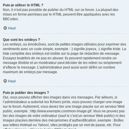
Puis-je utiliser le HTML ?
Non, il n’est pas possible de publier du HTML sur ce forum. La plupart des
mises en forme permises par le HTML peuvent être appliquées avec les
BBCodes.
Haut
Que sont les smileys ?
Les smileys, ou émoticônes, sont de petites images utilisées pour exprimer des
sentiments avec un code simple, exemple : :) signifie joyeux, :( signifie triste. La
liste complète des smileys est visible sur la page de rédaction de message.
Essayez toutefois de ne pas en abuser. Ils peuvent rapidement rendre un
message illisible et un modérateur peut décider de les retirer ou simplement
d’effacer le message. L’administrateur peut aussi avoir défini un nombre
maximum de smileys par message.
Haut
Puis-je publier des images ?
Oui, vous pouvez afficher des images dans vos messages. Par ailleurs, si
l’administrateur a autorisé les fichiers joints, vous pouvez charger une image
sur le forum. Autrement, vous devez lier une image placée sur un serveur Web
public, exemple : http://www.exemple.com/mon-image.gif. Vous ne pouvez pas
lier des images de votre ordinateur (sauf si c’est un serveur Web public) ni des
images placées derrière des mécanismes d’authentification, exemple : Boîtes
aux lettres Hotmail ou Yahoo!, sites protégés par un mot de passe, etc. Pour