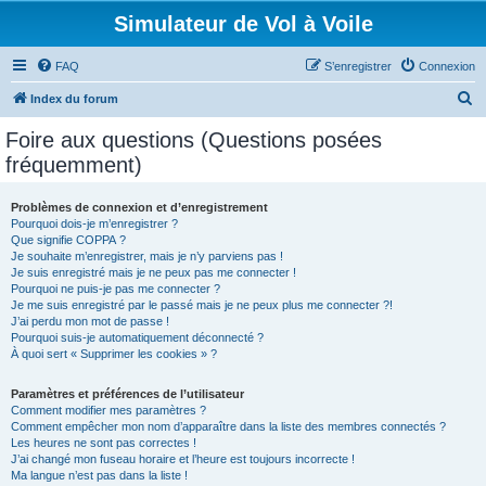
Simulateur de Vol à Voile
FAQ
S’enregistrer
Connexion
R
Index du forum
e
Foire aux questions (Questions posées
c
fréquemment)
h
e
Problèmes de connexion et d’enregistrement
Pourquoi dois-je m’enregistrer ?
r
Que signifie COPPA ?
c
Je souhaite m’enregistrer, mais je n’y parviens pas !
Je suis enregistré mais je ne peux pas me connecter !
h
Pourquoi ne puis-je pas me connecter ?
Je me suis enregistré par le passé mais je ne peux plus me connecter ?!
e
J’ai perdu mon mot de passe !
r
Pourquoi suis-je automatiquement déconnecté ?
À quoi sert « Supprimer les cookies » ?
Paramètres et préférences de l’utilisateur
Comment modifier mes paramètres ?
Comment empêcher mon nom d’apparaître dans la liste des membres connectés ?
Les heures ne sont pas correctes !
J’ai changé mon fuseau horaire et l’heure est toujours incorrecte !
Ma langue n’est pas dans la liste !