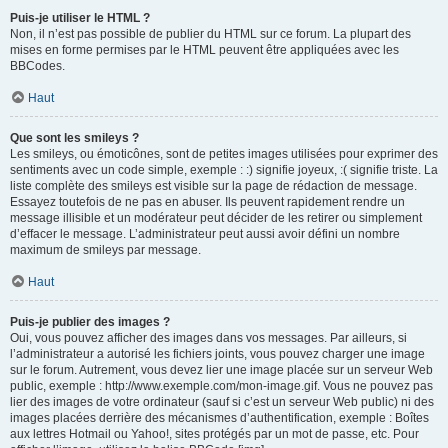
Puis-je utiliser le HTML ?
Non, il n’est pas possible de publier du HTML sur ce forum. La plupart des
mises en forme permises par le HTML peuvent être appliquées avec les
BBCodes.
Haut
Que sont les smileys ?
Les smileys, ou émoticônes, sont de petites images utilisées pour exprimer des
sentiments avec un code simple, exemple : :) signifie joyeux, :( signifie triste. La
liste complète des smileys est visible sur la page de rédaction de message.
Essayez toutefois de ne pas en abuser. Ils peuvent rapidement rendre un
message illisible et un modérateur peut décider de les retirer ou simplement
d’effacer le message. L’administrateur peut aussi avoir défini un nombre
maximum de smileys par message.
Haut
Puis-je publier des images ?
Oui, vous pouvez afficher des images dans vos messages. Par ailleurs, si
l’administrateur a autorisé les fichiers joints, vous pouvez charger une image
sur le forum. Autrement, vous devez lier une image placée sur un serveur Web
public, exemple : http://www.exemple.com/mon-image.gif. Vous ne pouvez pas
lier des images de votre ordinateur (sauf si c’est un serveur Web public) ni des
images placées derrière des mécanismes d’authentification, exemple : Boîtes
aux lettres Hotmail ou Yahoo!, sites protégés par un mot de passe, etc. Pour