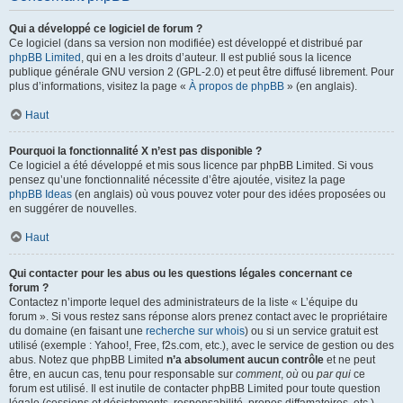
Qui a développé ce logiciel de forum ?
Ce logiciel (dans sa version non modifiée) est développé et distribué par
phpBB Limited
, qui en a les droits d’auteur. Il est publié sous la licence
publique générale GNU version 2 (GPL-2.0) et peut être diffusé librement. Pour
plus d’informations, visitez la page «
À propos de phpBB
» (en anglais).
Haut
Pourquoi la fonctionnalité X n’est pas disponible ?
Ce logiciel a été développé et mis sous licence par phpBB Limited. Si vous
pensez qu’une fonctionnalité nécessite d’être ajoutée, visitez la page
phpBB Ideas
(en anglais) où vous pouvez voter pour des idées proposées ou
en suggérer de nouvelles.
Haut
Qui contacter pour les abus ou les questions légales concernant ce
forum ?
Contactez n’importe lequel des administrateurs de la liste « L’équipe du
forum ». Si vous restez sans réponse alors prenez contact avec le propriétaire
du domaine (en faisant une
recherche sur whois
) ou si un service gratuit est
utilisé (exemple : Yahoo!, Free, f2s.com, etc.), avec le service de gestion ou des
abus. Notez que phpBB Limited
n’a absolument aucun contrôle
et ne peut
être, en aucun cas, tenu pour responsable sur
comment
,
où
ou
par qui
ce
forum est utilisé. Il est inutile de contacter phpBB Limited pour toute question