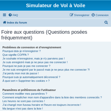
Simulateur de Vol à Voile
FAQ
S’enregistrer
Connexion
R
Index du forum
e
Foire aux questions (Questions posées
c
fréquemment)
h
e
Problèmes de connexion et d’enregistrement
Pourquoi dois-je m’enregistrer ?
r
Que signifie COPPA ?
c
Je souhaite m’enregistrer, mais je n’y parviens pas !
Je suis enregistré mais je ne peux pas me connecter !
h
Pourquoi ne puis-je pas me connecter ?
Je me suis enregistré par le passé mais je ne peux plus me connecter ?!
e
J’ai perdu mon mot de passe !
r
Pourquoi suis-je automatiquement déconnecté ?
À quoi sert « Supprimer les cookies » ?
Paramètres et préférences de l’utilisateur
Comment modifier mes paramètres ?
Comment empêcher mon nom d’apparaître dans la liste des membres connectés ?
Les heures ne sont pas correctes !
J’ai changé mon fuseau horaire et l’heure est toujours incorrecte !
Ma langue n’est pas dans la liste !