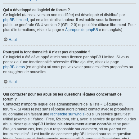
Qui a développé ce logiciel de forum ?
Ce logiciel (dans sa version non modifiée) est développé et distribué par
phpBB Limited
, qui en a les droits d’auteur. Il est publié sous la licence
publique générale GNU version 2 (GPL-2.0) et peut être diffusé librement. Pour
plus d’informations, visitez la page «
À propos de phpBB
» (en anglais).
Haut
Pourquoi la fonctionnalité X n’est pas disponible ?
Ce logiciel a été développé et mis sous licence par phpBB Limited. Si vous
pensez qu’une fonctionnalité nécessite d’être ajoutée, visitez la page
phpBB Ideas
(en anglais) où vous pouvez voter pour des idées proposées ou
en suggérer de nouvelles.
Haut
Qui contacter pour les abus ou les questions légales concernant ce
forum ?
Contactez n’importe lequel des administrateurs de la liste « L’équipe du
forum ». Si vous restez sans réponse alors prenez contact avec le propriétaire
du domaine (en faisant une
recherche sur whois
) ou si un service gratuit est
utilisé (exemple : Yahoo!, Free, f2s.com, etc.), avec le service de gestion ou des
abus. Notez que phpBB Limited
n’a absolument aucun contrôle
et ne peut
être, en aucun cas, tenu pour responsable sur
comment
,
où
ou
par qui
ce
forum est utilisé. Il est inutile de contacter phpBB Limited pour toute question