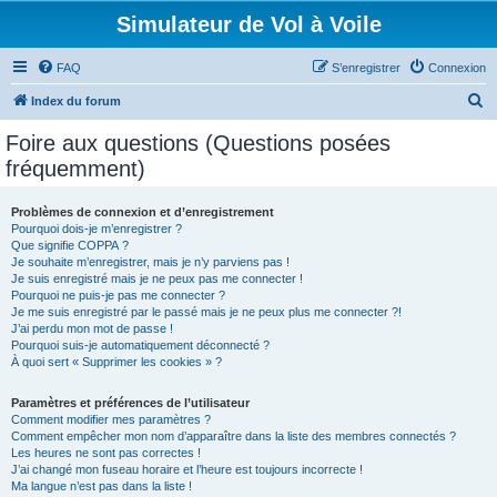
Simulateur de Vol à Voile
FAQ
S’enregistrer
Connexion
R
Index du forum
e
Foire aux questions (Questions posées
c
fréquemment)
h
e
Problèmes de connexion et d’enregistrement
Pourquoi dois-je m’enregistrer ?
r
Que signifie COPPA ?
c
Je souhaite m’enregistrer, mais je n’y parviens pas !
Je suis enregistré mais je ne peux pas me connecter !
h
Pourquoi ne puis-je pas me connecter ?
Je me suis enregistré par le passé mais je ne peux plus me connecter ?!
e
J’ai perdu mon mot de passe !
r
Pourquoi suis-je automatiquement déconnecté ?
À quoi sert « Supprimer les cookies » ?
Paramètres et préférences de l’utilisateur
Comment modifier mes paramètres ?
Comment empêcher mon nom d’apparaître dans la liste des membres connectés ?
Les heures ne sont pas correctes !
J’ai changé mon fuseau horaire et l’heure est toujours incorrecte !
Ma langue n’est pas dans la liste !