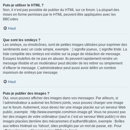
Puis-je utiliser le HTML ?
Non, il n’est pas possible de publier du HTML sur ce forum. La plupart des
mises en forme permises par le HTML peuvent être appliquées avec les
BBCodes.
Haut
Que sont les smileys ?
Les smileys, ou émoticônes, sont de petites images utilisées pour exprimer des
sentiments avec un code simple, exemple : :) signifie joyeux, :( signifie triste. La
liste complète des smileys est visible sur la page de rédaction de message.
Essayez toutefois de ne pas en abuser. Ils peuvent rapidement rendre un
message illisible et un modérateur peut décider de les retirer ou simplement
d’effacer le message. L’administrateur peut aussi avoir défini un nombre
maximum de smileys par message.
Haut
Puis-je publier des images ?
Oui, vous pouvez afficher des images dans vos messages. Par ailleurs, si
l’administrateur a autorisé les fichiers joints, vous pouvez charger une image
sur le forum. Autrement, vous devez lier une image placée sur un serveur Web
public, exemple : http://www.exemple.com/mon-image.gif. Vous ne pouvez pas
lier des images de votre ordinateur (sauf si c’est un serveur Web public) ni des
images placées derrière des mécanismes d’authentification, exemple : Boîtes
aux lettres Hotmail ou Yahoo!, sites protégés par un mot de passe, etc. Pour