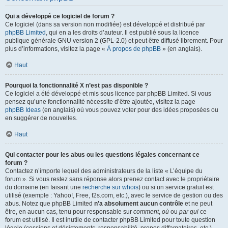
Qui a développé ce logiciel de forum ?
Ce logiciel (dans sa version non modifiée) est développé et distribué par
phpBB Limited
, qui en a les droits d’auteur. Il est publié sous la licence
publique générale GNU version 2 (GPL-2.0) et peut être diffusé librement. Pour
plus d’informations, visitez la page «
À propos de phpBB
» (en anglais).
Haut
Pourquoi la fonctionnalité X n’est pas disponible ?
Ce logiciel a été développé et mis sous licence par phpBB Limited. Si vous
pensez qu’une fonctionnalité nécessite d’être ajoutée, visitez la page
phpBB Ideas
(en anglais) où vous pouvez voter pour des idées proposées ou
en suggérer de nouvelles.
Haut
Qui contacter pour les abus ou les questions légales concernant ce
forum ?
Contactez n’importe lequel des administrateurs de la liste « L’équipe du
forum ». Si vous restez sans réponse alors prenez contact avec le propriétaire
du domaine (en faisant une
recherche sur whois
) ou si un service gratuit est
utilisé (exemple : Yahoo!, Free, f2s.com, etc.), avec le service de gestion ou des
abus. Notez que phpBB Limited
n’a absolument aucun contrôle
et ne peut
être, en aucun cas, tenu pour responsable sur
comment
,
où
ou
par qui
ce
forum est utilisé. Il est inutile de contacter phpBB Limited pour toute question