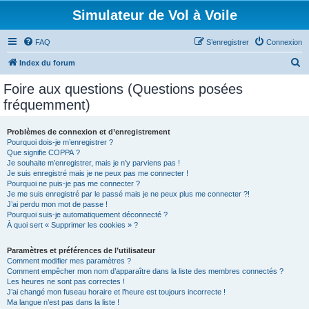
Simulateur de Vol à Voile
FAQ
S’enregistrer
Connexion
R
Index du forum
e
Foire aux questions (Questions posées
c
fréquemment)
h
e
Problèmes de connexion et d’enregistrement
Pourquoi dois-je m’enregistrer ?
r
Que signifie COPPA ?
c
Je souhaite m’enregistrer, mais je n’y parviens pas !
Je suis enregistré mais je ne peux pas me connecter !
h
Pourquoi ne puis-je pas me connecter ?
Je me suis enregistré par le passé mais je ne peux plus me connecter ?!
e
J’ai perdu mon mot de passe !
r
Pourquoi suis-je automatiquement déconnecté ?
À quoi sert « Supprimer les cookies » ?
Paramètres et préférences de l’utilisateur
Comment modifier mes paramètres ?
Comment empêcher mon nom d’apparaître dans la liste des membres connectés ?
Les heures ne sont pas correctes !
J’ai changé mon fuseau horaire et l’heure est toujours incorrecte !
Ma langue n’est pas dans la liste !