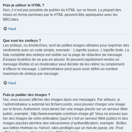
Puis-je utiliser le HTML ?
Non, il n’est pas possible de publier du HTML sur ce forum. La plupart des
mises en forme permises par le HTML peuvent être appliquées avec les
BBCodes.
Haut
Que sont les smileys ?
Les smileys, ou émoticônes, sont de petites images utilisées pour exprimer des
sentiments avec un code simple, exemple : :) signifie joyeux, :( signifie triste. La
liste complète des smileys est visible sur la page de rédaction de message.
Essayez toutefois de ne pas en abuser. Ils peuvent rapidement rendre un
message illisible et un modérateur peut décider de les retirer ou simplement
d’effacer le message. L’administrateur peut aussi avoir défini un nombre
maximum de smileys par message.
Haut
Puis-je publier des images ?
Oui, vous pouvez afficher des images dans vos messages. Par ailleurs, si
l’administrateur a autorisé les fichiers joints, vous pouvez charger une image
sur le forum. Autrement, vous devez lier une image placée sur un serveur Web
public, exemple : http://www.exemple.com/mon-image.gif. Vous ne pouvez pas
lier des images de votre ordinateur (sauf si c’est un serveur Web public) ni des
images placées derrière des mécanismes d’authentification, exemple : Boîtes
aux lettres Hotmail ou Yahoo!, sites protégés par un mot de passe, etc. Pour