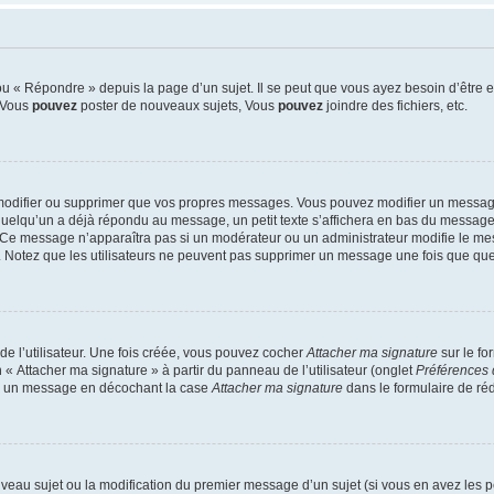
 « Répondre » depuis la page d’un sujet. Il se peut que vous ayez besoin d’être e
: Vous
pouvez
poster de nouveaux sujets, Vous
pouvez
joindre des fichiers, etc.
modifier ou supprimer que vos propres messages. Vous pouvez modifier un message
lqu’un a déjà répondu au message, un petit texte s’affichera en bas du message ind
n. Ce message n’apparaîtra pas si un modérateur ou un administrateur modifie le mes
ive. Notez que les utilisateurs ne peuvent pas supprimer un message une fois que qu
e l’utilisateur. Une fois créée, vous pouvez cocher
Attacher ma signature
sur le fo
 « Attacher ma signature » à partir du panneau de l’utilisateur (onglet
Préférences 
 à un message en décochant la case
Attacher ma signature
dans le formulaire de ré
ouveau sujet ou la modification du premier message d’un sujet (si vous en avez les p