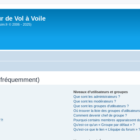
r de Vol à Voile
sim.fr © 2006 - 2025)
s fréquemment)
Niveaux d’utilisateurs et groupes
Que sont les administrateurs ?
Que sont les modérateurs ?
Que sont les groupes d’utilisateurs ?
Où trouver la liste des groupes d’utilisateur
Comment devenir chef de groupe ?
 ?!
Pourquoi certains membres apparaissent dan
Qu’est-ce qu’un « Groupe par défaut » ?
Qu’est-ce que le lien « L’équipe du forum » 