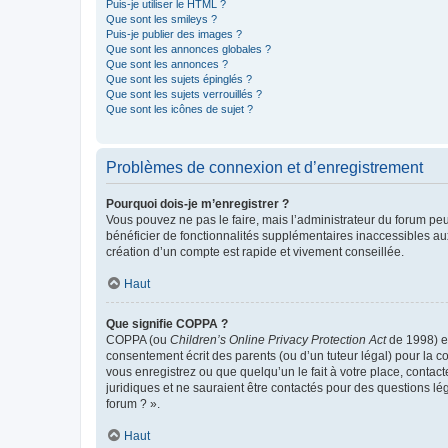
Puis-je utiliser le HTML ?
Que sont les smileys ?
Puis-je publier des images ?
Que sont les annonces globales ?
Que sont les annonces ?
Que sont les sujets épinglés ?
Que sont les sujets verrouillés ?
Que sont les icônes de sujet ?
Problèmes de connexion et d’enregistrement
Pourquoi dois-je m’enregistrer ?
Vous pouvez ne pas le faire, mais l’administrateur du forum peu
bénéficier de fonctionnalités supplémentaires inaccessibles au
création d’un compte est rapide et vivement conseillée.
Haut
Que signifie COPPA ?
COPPA (ou
Children’s Online Privacy Protection Act
de 1998) es
consentement écrit des parents (ou d’un tuteur légal) pour la c
vous enregistrez ou que quelqu’un le fait à votre place, contac
juridiques et ne sauraient être contactés pour des questions lé
forum ? ».
Haut