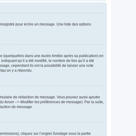
nregistré pour écrire un message. Une liste des options
 (quelquefois dans une durée limitée après sa publication) en
iquant qu’il a été modifié, le nombre de fois qu’il a été
sage, cependant ils ont la possibilité de laisser une note
elqu’un y a répondu.
rmulaire de rédaction de message. Vous pouvez aussi ajouter
du forum --> Modifier les préférences de message
). Par la suite,
daction de message.
ermissions), cliquez sur l’onglet
Sondage
sous la partie