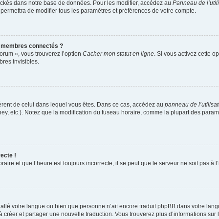
ockés dans notre base de données. Pour les modifier, accédez au
Panneau de l’util
 permettra de modifier tous les paramètres et préférences de votre compte.
s membres connectés ?
forum », vous trouverez l’option
Cacher mon statut en ligne
. Si vous activez cette o
es invisibles.
ifférent de celui dans lequel vous êtes. Dans ce cas, accédez au
panneau de l’utilisa
ney, etc.). Notez que la modification du fuseau horaire, comme la plupart des para
ecte !
aire et que l’heure est toujours incorrecte, il se peut que le serveur ne soit pas à
installé votre langue ou bien que personne n’ait encore traduit phpBB dans votre l
s à créer et partager une nouvelle traduction. Vous trouverez plus d’informations sur l