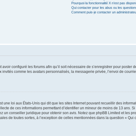
Pourquoi la fonctionnalité X n’est pas dispon
Qui contacter pour les abus ou les questio
Comment puis-je contacter un administrateu
t avoir configuré les forums afin qu’il soit nécessaire de s’enregistrer pour poster
x invités comme les avatars personnalisés, la messagerie privée, l’envoi de courri
t une loi aux États-Unis qui dit que les sites Internet pouvant recueillir des infor
ollecte de ces informations permettant d’identifier un mineur de moins de 13 ans. S
tez un conseiller juridique pour obtenir son avis. Notez que phpBB Limited et les pr
gales de toutes sortes, à l’exception de celles mentionnées dans la question « Qui