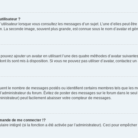
tilisateur ?
utilisateur lorsque vous consultez les messages d’un sujet. L’une d’elles peut êtr
rum. La seconde image, souvent plus grande, est connue sous le nom d’avatar et 
s pouvez ajouter un avatar en utilisant l’une des quatre méthodes d’avatar suivantes 
ont ils sont mis à disposition. Si vous ne pouvez pas utiliser d’avatar, contactez un
iquent le nombre de messages postés ou identifient certains membres tels que les 
ar l’administrateur du forum. Évitez de poster des messages sur le forum dans le seu
ministrateur) peut facilement abaisser votre compteur de messages.
mande de me connecter !?
re intégré (si la fonction a été activée par l’administrateur). Ceci pour empêcher l’u