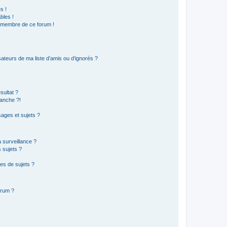
s !
bles !
n membre de ce forum !
ateurs de ma liste d’amis ou d’ignorés ?
sultat ?
anche ?!
ages et sujets ?
a surveillance ?
 sujets ?
es de sujets ?
orum ?