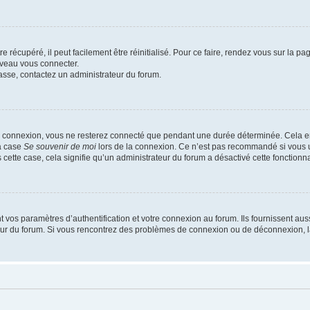
 récupéré, il peut facilement être réinitialisé. Pour ce faire, rendez vous sur la p
uveau vous connecter.
passe, contactez un administrateur du forum.
e connexion, vous ne resterez connecté que pendant une durée déterminée. Cela em
la case
Se souvenir de moi
lors de la connexion. Ce n’est pas recommandé si vous u
s cette case, cela signifie qu’un administrateur du forum a désactivé cette fonctionna
os paramètres d’authentification et votre connexion au forum. Ils fournissent aussi
teur du forum. Si vous rencontrez des problèmes de connexion ou de déconnexion, l