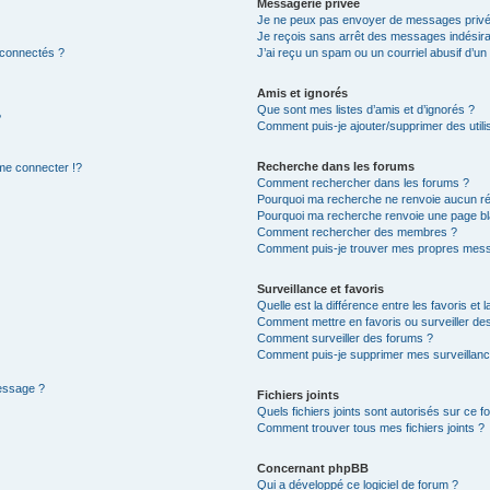
Messagerie privée
Je ne peux pas envoyer de messages privé
Je reçois sans arrêt des messages indésira
 connectés ?
J’ai reçu un spam ou un courriel abusif d’u
Amis et ignorés
Que sont mes listes d’amis et d’ignorés ?
?
Comment puis-je ajouter/supprimer des utilis
Recherche dans les forums
e connecter !?
Comment rechercher dans les forums ?
Pourquoi ma recherche ne renvoie aucun ré
Pourquoi ma recherche renvoie une page bl
Comment rechercher des membres ?
Comment puis-je trouver mes propres mess
Surveillance et favoris
Quelle est la différence entre les favoris et l
Comment mettre en favoris ou surveiller des
Comment surveiller des forums ?
Comment puis-je supprimer mes surveillanc
message ?
Fichiers joints
Quels fichiers joints sont autorisés sur ce f
Comment trouver tous mes fichiers joints ?
Concernant phpBB
Qui a développé ce logiciel de forum ?