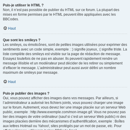
Puis-je utiliser le HTML ?
Non, il n’est pas possible de publier du HTML sur ce forum. La plupart des
mises en forme permises par le HTML peuvent être appliquées avec les
BBCodes.
Haut
Que sont les smileys ?
Les smileys, ou émoticônes, sont de petites images utilisées pour exprimer des
sentiments avec un code simple, exemple : :) signifie joyeux, :( signifie triste. La
liste complète des smileys est visible sur la page de rédaction de message.
Essayez toutefois de ne pas en abuser. Ils peuvent rapidement rendre un
message illisible et un modérateur peut décider de les retirer ou simplement
d’effacer le message. L’administrateur peut aussi avoir défini un nombre
maximum de smileys par message.
Haut
Puis-je publier des images ?
Oui, vous pouvez afficher des images dans vos messages. Par ailleurs, si
l’administrateur a autorisé les fichiers joints, vous pouvez charger une image
sur le forum. Autrement, vous devez lier une image placée sur un serveur Web
public, exemple : http://www.exemple.com/mon-image.gif. Vous ne pouvez pas
lier des images de votre ordinateur (sauf si c’est un serveur Web public) ni des
images placées derrière des mécanismes d’authentification, exemple : Boîtes
aux lettres Hotmail ou Yahoo!, sites protégés par un mot de passe, etc. Pour