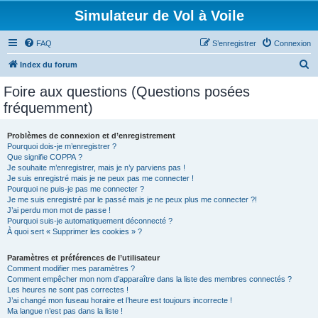
Simulateur de Vol à Voile
FAQ
S’enregistrer
Connexion
R
Index du forum
e
Foire aux questions (Questions posées
c
fréquemment)
h
e
Problèmes de connexion et d’enregistrement
Pourquoi dois-je m’enregistrer ?
r
Que signifie COPPA ?
c
Je souhaite m’enregistrer, mais je n’y parviens pas !
Je suis enregistré mais je ne peux pas me connecter !
h
Pourquoi ne puis-je pas me connecter ?
Je me suis enregistré par le passé mais je ne peux plus me connecter ?!
e
J’ai perdu mon mot de passe !
r
Pourquoi suis-je automatiquement déconnecté ?
À quoi sert « Supprimer les cookies » ?
Paramètres et préférences de l’utilisateur
Comment modifier mes paramètres ?
Comment empêcher mon nom d’apparaître dans la liste des membres connectés ?
Les heures ne sont pas correctes !
J’ai changé mon fuseau horaire et l’heure est toujours incorrecte !
Ma langue n’est pas dans la liste !