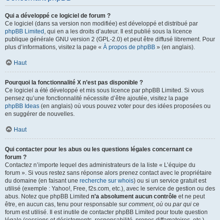
Qui a développé ce logiciel de forum ?
Ce logiciel (dans sa version non modifiée) est développé et distribué par
phpBB Limited
, qui en a les droits d’auteur. Il est publié sous la licence
publique générale GNU version 2 (GPL-2.0) et peut être diffusé librement. Pour
plus d’informations, visitez la page «
À propos de phpBB
» (en anglais).
Haut
Pourquoi la fonctionnalité X n’est pas disponible ?
Ce logiciel a été développé et mis sous licence par phpBB Limited. Si vous
pensez qu’une fonctionnalité nécessite d’être ajoutée, visitez la page
phpBB Ideas
(en anglais) où vous pouvez voter pour des idées proposées ou
en suggérer de nouvelles.
Haut
Qui contacter pour les abus ou les questions légales concernant ce
forum ?
Contactez n’importe lequel des administrateurs de la liste « L’équipe du
forum ». Si vous restez sans réponse alors prenez contact avec le propriétaire
du domaine (en faisant une
recherche sur whois
) ou si un service gratuit est
utilisé (exemple : Yahoo!, Free, f2s.com, etc.), avec le service de gestion ou des
abus. Notez que phpBB Limited
n’a absolument aucun contrôle
et ne peut
être, en aucun cas, tenu pour responsable sur
comment
,
où
ou
par qui
ce
forum est utilisé. Il est inutile de contacter phpBB Limited pour toute question