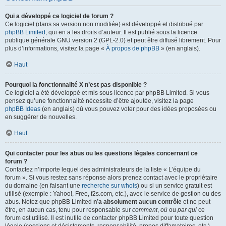
Qui a développé ce logiciel de forum ?
Ce logiciel (dans sa version non modifiée) est développé et distribué par
phpBB Limited
, qui en a les droits d’auteur. Il est publié sous la licence
publique générale GNU version 2 (GPL-2.0) et peut être diffusé librement. Pour
plus d’informations, visitez la page «
À propos de phpBB
» (en anglais).
Haut
Pourquoi la fonctionnalité X n’est pas disponible ?
Ce logiciel a été développé et mis sous licence par phpBB Limited. Si vous
pensez qu’une fonctionnalité nécessite d’être ajoutée, visitez la page
phpBB Ideas
(en anglais) où vous pouvez voter pour des idées proposées ou
en suggérer de nouvelles.
Haut
Qui contacter pour les abus ou les questions légales concernant ce
forum ?
Contactez n’importe lequel des administrateurs de la liste « L’équipe du
forum ». Si vous restez sans réponse alors prenez contact avec le propriétaire
du domaine (en faisant une
recherche sur whois
) ou si un service gratuit est
utilisé (exemple : Yahoo!, Free, f2s.com, etc.), avec le service de gestion ou des
abus. Notez que phpBB Limited
n’a absolument aucun contrôle
et ne peut
être, en aucun cas, tenu pour responsable sur
comment
,
où
ou
par qui
ce
forum est utilisé. Il est inutile de contacter phpBB Limited pour toute question