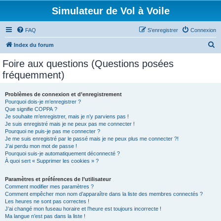
Simulateur de Vol à Voile
FAQ
S’enregistrer
Connexion
R
Index du forum
e
Foire aux questions (Questions posées
c
fréquemment)
h
e
Problèmes de connexion et d’enregistrement
Pourquoi dois-je m’enregistrer ?
r
Que signifie COPPA ?
c
Je souhaite m’enregistrer, mais je n’y parviens pas !
Je suis enregistré mais je ne peux pas me connecter !
h
Pourquoi ne puis-je pas me connecter ?
Je me suis enregistré par le passé mais je ne peux plus me connecter ?!
e
J’ai perdu mon mot de passe !
r
Pourquoi suis-je automatiquement déconnecté ?
À quoi sert « Supprimer les cookies » ?
Paramètres et préférences de l’utilisateur
Comment modifier mes paramètres ?
Comment empêcher mon nom d’apparaître dans la liste des membres connectés ?
Les heures ne sont pas correctes !
J’ai changé mon fuseau horaire et l’heure est toujours incorrecte !
Ma langue n’est pas dans la liste !