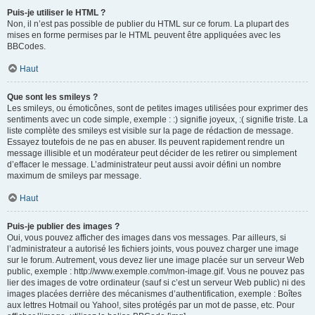
Puis-je utiliser le HTML ?
Non, il n’est pas possible de publier du HTML sur ce forum. La plupart des
mises en forme permises par le HTML peuvent être appliquées avec les
BBCodes.
Haut
Que sont les smileys ?
Les smileys, ou émoticônes, sont de petites images utilisées pour exprimer des
sentiments avec un code simple, exemple : :) signifie joyeux, :( signifie triste. La
liste complète des smileys est visible sur la page de rédaction de message.
Essayez toutefois de ne pas en abuser. Ils peuvent rapidement rendre un
message illisible et un modérateur peut décider de les retirer ou simplement
d’effacer le message. L’administrateur peut aussi avoir défini un nombre
maximum de smileys par message.
Haut
Puis-je publier des images ?
Oui, vous pouvez afficher des images dans vos messages. Par ailleurs, si
l’administrateur a autorisé les fichiers joints, vous pouvez charger une image
sur le forum. Autrement, vous devez lier une image placée sur un serveur Web
public, exemple : http://www.exemple.com/mon-image.gif. Vous ne pouvez pas
lier des images de votre ordinateur (sauf si c’est un serveur Web public) ni des
images placées derrière des mécanismes d’authentification, exemple : Boîtes
aux lettres Hotmail ou Yahoo!, sites protégés par un mot de passe, etc. Pour