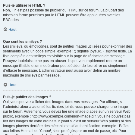
Puis-je utiliser le HTML ?
Non, il n’est pas possible de publier du HTML sur ce forum. La plupart des
mises en forme permises par le HTML peuvent être appliquées avec les
BBCodes.
Haut
Que sont les smileys ?
Les smileys, ou émoticônes, sont de petites images utilisées pour exprimer des
sentiments avec un code simple, exemple : :) signifie joyeux, :( signifie triste. La
liste complète des smileys est visible sur la page de rédaction de message.
Essayez toutefois de ne pas en abuser. Ils peuvent rapidement rendre un
message illisible et un modérateur peut décider de les retirer ou simplement
d’effacer le message. L’administrateur peut aussi avoir défini un nombre
maximum de smileys par message.
Haut
Puis-je publier des images ?
Oui, vous pouvez afficher des images dans vos messages. Par ailleurs, si
l’administrateur a autorisé les fichiers joints, vous pouvez charger une image
sur le forum. Autrement, vous devez lier une image placée sur un serveur Web
public, exemple : http://www.exemple.com/mon-image.gif. Vous ne pouvez pas
lier des images de votre ordinateur (sauf si c’est un serveur Web public) ni des
images placées derrière des mécanismes d’authentification, exemple : Boîtes
aux lettres Hotmail ou Yahoo!, sites protégés par un mot de passe, etc. Pour