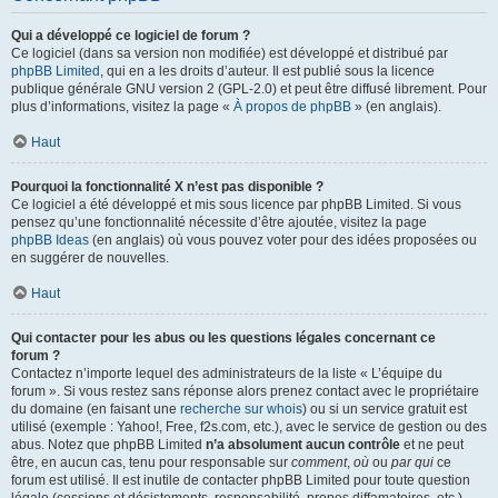
Qui a développé ce logiciel de forum ?
Ce logiciel (dans sa version non modifiée) est développé et distribué par
phpBB Limited
, qui en a les droits d’auteur. Il est publié sous la licence
publique générale GNU version 2 (GPL-2.0) et peut être diffusé librement. Pour
plus d’informations, visitez la page «
À propos de phpBB
» (en anglais).
Haut
Pourquoi la fonctionnalité X n’est pas disponible ?
Ce logiciel a été développé et mis sous licence par phpBB Limited. Si vous
pensez qu’une fonctionnalité nécessite d’être ajoutée, visitez la page
phpBB Ideas
(en anglais) où vous pouvez voter pour des idées proposées ou
en suggérer de nouvelles.
Haut
Qui contacter pour les abus ou les questions légales concernant ce
forum ?
Contactez n’importe lequel des administrateurs de la liste « L’équipe du
forum ». Si vous restez sans réponse alors prenez contact avec le propriétaire
du domaine (en faisant une
recherche sur whois
) ou si un service gratuit est
utilisé (exemple : Yahoo!, Free, f2s.com, etc.), avec le service de gestion ou des
abus. Notez que phpBB Limited
n’a absolument aucun contrôle
et ne peut
être, en aucun cas, tenu pour responsable sur
comment
,
où
ou
par qui
ce
forum est utilisé. Il est inutile de contacter phpBB Limited pour toute question