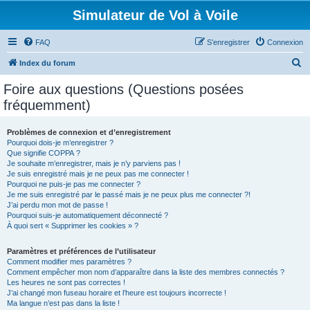
Simulateur de Vol à Voile
FAQ
S’enregistrer
Connexion
R
Index du forum
e
Foire aux questions (Questions posées
c
fréquemment)
h
e
Problèmes de connexion et d’enregistrement
Pourquoi dois-je m’enregistrer ?
r
Que signifie COPPA ?
c
Je souhaite m’enregistrer, mais je n’y parviens pas !
Je suis enregistré mais je ne peux pas me connecter !
h
Pourquoi ne puis-je pas me connecter ?
Je me suis enregistré par le passé mais je ne peux plus me connecter ?!
e
J’ai perdu mon mot de passe !
r
Pourquoi suis-je automatiquement déconnecté ?
À quoi sert « Supprimer les cookies » ?
Paramètres et préférences de l’utilisateur
Comment modifier mes paramètres ?
Comment empêcher mon nom d’apparaître dans la liste des membres connectés ?
Les heures ne sont pas correctes !
J’ai changé mon fuseau horaire et l’heure est toujours incorrecte !
Ma langue n’est pas dans la liste !