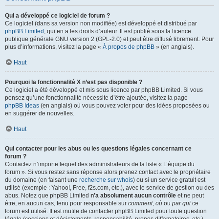
Qui a développé ce logiciel de forum ?
Ce logiciel (dans sa version non modifiée) est développé et distribué par
phpBB Limited
, qui en a les droits d’auteur. Il est publié sous la licence
publique générale GNU version 2 (GPL-2.0) et peut être diffusé librement. Pour
plus d’informations, visitez la page «
À propos de phpBB
» (en anglais).
Haut
Pourquoi la fonctionnalité X n’est pas disponible ?
Ce logiciel a été développé et mis sous licence par phpBB Limited. Si vous
pensez qu’une fonctionnalité nécessite d’être ajoutée, visitez la page
phpBB Ideas
(en anglais) où vous pouvez voter pour des idées proposées ou
en suggérer de nouvelles.
Haut
Qui contacter pour les abus ou les questions légales concernant ce
forum ?
Contactez n’importe lequel des administrateurs de la liste « L’équipe du
forum ». Si vous restez sans réponse alors prenez contact avec le propriétaire
du domaine (en faisant une
recherche sur whois
) ou si un service gratuit est
utilisé (exemple : Yahoo!, Free, f2s.com, etc.), avec le service de gestion ou des
abus. Notez que phpBB Limited
n’a absolument aucun contrôle
et ne peut
être, en aucun cas, tenu pour responsable sur
comment
,
où
ou
par qui
ce
forum est utilisé. Il est inutile de contacter phpBB Limited pour toute question