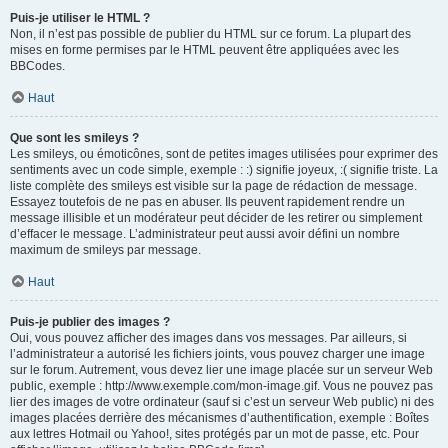
Puis-je utiliser le HTML ?
Non, il n’est pas possible de publier du HTML sur ce forum. La plupart des
mises en forme permises par le HTML peuvent être appliquées avec les
BBCodes.
Haut
Que sont les smileys ?
Les smileys, ou émoticônes, sont de petites images utilisées pour exprimer des
sentiments avec un code simple, exemple : :) signifie joyeux, :( signifie triste. La
liste complète des smileys est visible sur la page de rédaction de message.
Essayez toutefois de ne pas en abuser. Ils peuvent rapidement rendre un
message illisible et un modérateur peut décider de les retirer ou simplement
d’effacer le message. L’administrateur peut aussi avoir défini un nombre
maximum de smileys par message.
Haut
Puis-je publier des images ?
Oui, vous pouvez afficher des images dans vos messages. Par ailleurs, si
l’administrateur a autorisé les fichiers joints, vous pouvez charger une image
sur le forum. Autrement, vous devez lier une image placée sur un serveur Web
public, exemple : http://www.exemple.com/mon-image.gif. Vous ne pouvez pas
lier des images de votre ordinateur (sauf si c’est un serveur Web public) ni des
images placées derrière des mécanismes d’authentification, exemple : Boîtes
aux lettres Hotmail ou Yahoo!, sites protégés par un mot de passe, etc. Pour