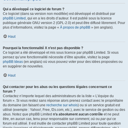
Qui a développé ce logiciel de forum ?
Ce logiciel (dans sa version non modifiée) est développé et distribué par
phpBB Limited
, qui en a les droits d’auteur. Il est publié sous la licence
publique générale GNU version 2 (GPL-2.0) et peut être diffusé librement. Pour
plus d’informations, visitez la page «
À propos de phpBB
» (en anglais).
Haut
Pourquoi la fonctionnalité X n’est pas disponible ?
Ce logiciel a été développé et mis sous licence par phpBB Limited. Si vous
pensez qu’une fonctionnalité nécessite d’être ajoutée, visitez la page
phpBB Ideas
(en anglais) où vous pouvez voter pour des idées proposées ou
en suggérer de nouvelles.
Haut
Qui contacter pour les abus ou les questions légales concernant ce
forum ?
Contactez n’importe lequel des administrateurs de la liste « L’équipe du
forum ». Si vous restez sans réponse alors prenez contact avec le propriétaire
du domaine (en faisant une
recherche sur whois
) ou si un service gratuit est
utilisé (exemple : Yahoo!, Free, f2s.com, etc.), avec le service de gestion ou des
abus. Notez que phpBB Limited
n’a absolument aucun contrôle
et ne peut
être, en aucun cas, tenu pour responsable sur
comment
,
où
ou
par qui
ce
forum est utilisé. Il est inutile de contacter phpBB Limited pour toute question