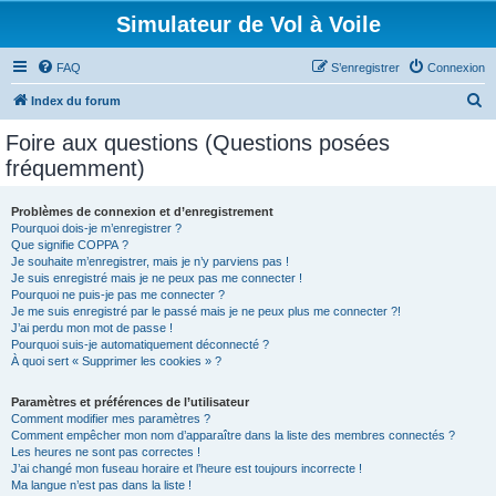
Simulateur de Vol à Voile
FAQ
S’enregistrer
Connexion
R
Index du forum
e
Foire aux questions (Questions posées
c
fréquemment)
h
e
Problèmes de connexion et d’enregistrement
Pourquoi dois-je m’enregistrer ?
r
Que signifie COPPA ?
c
Je souhaite m’enregistrer, mais je n’y parviens pas !
Je suis enregistré mais je ne peux pas me connecter !
h
Pourquoi ne puis-je pas me connecter ?
Je me suis enregistré par le passé mais je ne peux plus me connecter ?!
e
J’ai perdu mon mot de passe !
r
Pourquoi suis-je automatiquement déconnecté ?
À quoi sert « Supprimer les cookies » ?
Paramètres et préférences de l’utilisateur
Comment modifier mes paramètres ?
Comment empêcher mon nom d’apparaître dans la liste des membres connectés ?
Les heures ne sont pas correctes !
J’ai changé mon fuseau horaire et l’heure est toujours incorrecte !
Ma langue n’est pas dans la liste !