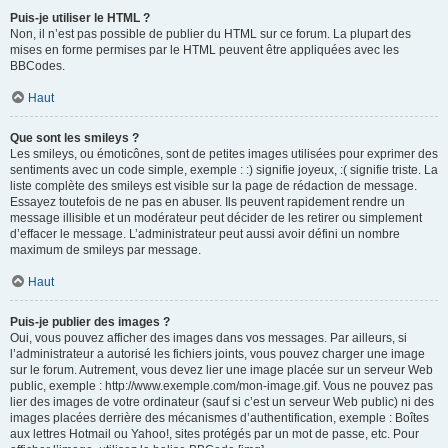
Puis-je utiliser le HTML ?
Non, il n’est pas possible de publier du HTML sur ce forum. La plupart des
mises en forme permises par le HTML peuvent être appliquées avec les
BBCodes.
Haut
Que sont les smileys ?
Les smileys, ou émoticônes, sont de petites images utilisées pour exprimer des
sentiments avec un code simple, exemple : :) signifie joyeux, :( signifie triste. La
liste complète des smileys est visible sur la page de rédaction de message.
Essayez toutefois de ne pas en abuser. Ils peuvent rapidement rendre un
message illisible et un modérateur peut décider de les retirer ou simplement
d’effacer le message. L’administrateur peut aussi avoir défini un nombre
maximum de smileys par message.
Haut
Puis-je publier des images ?
Oui, vous pouvez afficher des images dans vos messages. Par ailleurs, si
l’administrateur a autorisé les fichiers joints, vous pouvez charger une image
sur le forum. Autrement, vous devez lier une image placée sur un serveur Web
public, exemple : http://www.exemple.com/mon-image.gif. Vous ne pouvez pas
lier des images de votre ordinateur (sauf si c’est un serveur Web public) ni des
images placées derrière des mécanismes d’authentification, exemple : Boîtes
aux lettres Hotmail ou Yahoo!, sites protégés par un mot de passe, etc. Pour