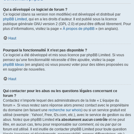
Qui a développé ce logiciel de forum ?
Ce logiciel (dans sa version non modifiée) est développé et distribué par
phpBB Limited
, qui en a les droits d’auteur. Il est publié sous la licence
publique générale GNU version 2 (GPL-2.0) et peut être diffusé librement. Pour
plus d’informations, visitez la page «
À propos de phpBB
» (en anglais).
Haut
Pourquoi la fonctionnalité X n’est pas disponible ?
Ce logiciel a été développé et mis sous licence par phpBB Limited. Si vous
pensez qu’une fonctionnalité nécessite d’être ajoutée, visitez la page
phpBB Ideas
(en anglais) où vous pouvez voter pour des idées proposées ou
en suggérer de nouvelles.
Haut
Qui contacter pour les abus ou les questions légales concernant ce
forum ?
Contactez n’importe lequel des administrateurs de la liste « L’équipe du
forum ». Si vous restez sans réponse alors prenez contact avec le propriétaire
du domaine (en faisant une
recherche sur whois
) ou si un service gratuit est
utilisé (exemple : Yahoo!, Free, f2s.com, etc.), avec le service de gestion ou des
abus. Notez que phpBB Limited
n’a absolument aucun contrôle
et ne peut
être, en aucun cas, tenu pour responsable sur
comment
,
où
ou
par qui
ce
forum est utilisé. Il est inutile de contacter phpBB Limited pour toute question