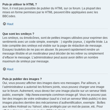
Puis-je utiliser le HTML ?
Non, il n’est pas possible de publier du HTML sur ce forum. La plupart des
mises en forme permises par le HTML peuvent être appliquées avec les
BBCodes.
Haut
Que sont les smileys ?
Les smileys, ou émoticônes, sont de petites images utilisées pour exprimer des
sentiments avec un code simple, exemple : :) signifie joyeux, :( signifie triste. La
liste complète des smileys est visible sur la page de rédaction de message.
Essayez toutefois de ne pas en abuser. Ils peuvent rapidement rendre un
message illisible et un modérateur peut décider de les retirer ou simplement
d’effacer le message. L’administrateur peut aussi avoir défini un nombre
maximum de smileys par message.
Haut
Puis-je publier des images ?
Oui, vous pouvez afficher des images dans vos messages. Par ailleurs, si
l’administrateur a autorisé les fichiers joints, vous pouvez charger une image
sur le forum. Autrement, vous devez lier une image placée sur un serveur Web
public, exemple : http://www.exemple.com/mon-image.gif. Vous ne pouvez pas
lier des images de votre ordinateur (sauf si c’est un serveur Web public) ni des
images placées derrière des mécanismes d’authentification, exemple : Boîtes
aux lettres Hotmail ou Yahoo!, sites protégés par un mot de passe, etc. Pour