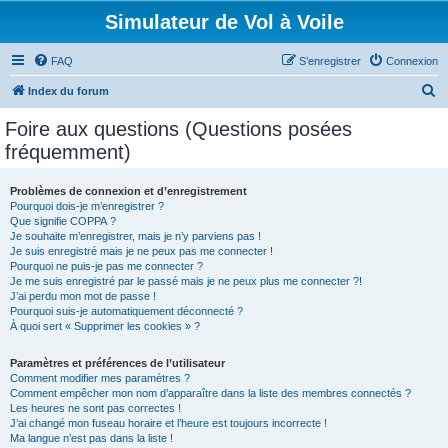
Simulateur de Vol à Voile
FAQ
S’enregistrer
Connexion
R
Index du forum
e
Foire aux questions (Questions posées
c
fréquemment)
h
e
Problèmes de connexion et d’enregistrement
Pourquoi dois-je m’enregistrer ?
r
Que signifie COPPA ?
c
Je souhaite m’enregistrer, mais je n’y parviens pas !
Je suis enregistré mais je ne peux pas me connecter !
h
Pourquoi ne puis-je pas me connecter ?
Je me suis enregistré par le passé mais je ne peux plus me connecter ?!
e
J’ai perdu mon mot de passe !
r
Pourquoi suis-je automatiquement déconnecté ?
À quoi sert « Supprimer les cookies » ?
Paramètres et préférences de l’utilisateur
Comment modifier mes paramètres ?
Comment empêcher mon nom d’apparaître dans la liste des membres connectés ?
Les heures ne sont pas correctes !
J’ai changé mon fuseau horaire et l’heure est toujours incorrecte !
Ma langue n’est pas dans la liste !