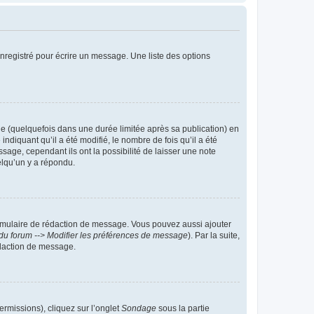
nregistré pour écrire un message. Une liste des options
 (quelquefois dans une durée limitée après sa publication) en
iquant qu’il a été modifié, le nombre de fois qu’il a été
sage, cependant ils ont la possibilité de laisser une note
elqu’un y a répondu.
rmulaire de rédaction de message. Vous pouvez aussi ajouter
du forum --> Modifier les préférences de message
). Par la suite,
daction de message.
ermissions), cliquez sur l’onglet
Sondage
sous la partie