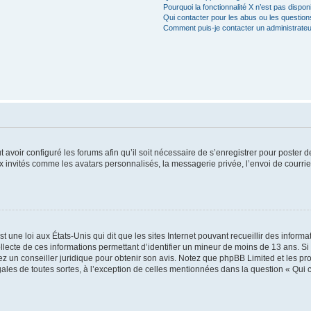
Pourquoi la fonctionnalité X n’est pas dispon
Qui contacter pour les abus ou les questio
Comment puis-je contacter un administrateu
t avoir configuré les forums afin qu’il soit nécessaire de s’enregistrer pour poster
x invités comme les avatars personnalisés, la messagerie privée, l’envoi de courri
t une loi aux États-Unis qui dit que les sites Internet pouvant recueillir des infor
ollecte de ces informations permettant d’identifier un mineur de moins de 13 ans. S
tez un conseiller juridique pour obtenir son avis. Notez que phpBB Limited et les pr
gales de toutes sortes, à l’exception de celles mentionnées dans la question « Qui