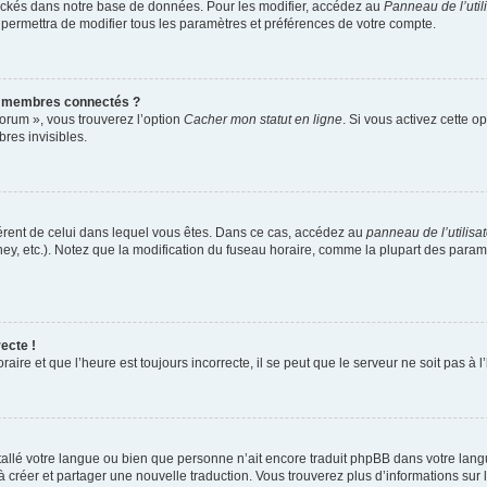
ockés dans notre base de données. Pour les modifier, accédez au
Panneau de l’util
 permettra de modifier tous les paramètres et préférences de votre compte.
s membres connectés ?
forum », vous trouverez l’option
Cacher mon statut en ligne
. Si vous activez cette o
es invisibles.
ifférent de celui dans lequel vous êtes. Dans ce cas, accédez au
panneau de l’utilisa
ney, etc.). Notez que la modification du fuseau horaire, comme la plupart des para
ecte !
aire et que l’heure est toujours incorrecte, il se peut que le serveur ne soit pas à
installé votre langue ou bien que personne n’ait encore traduit phpBB dans votre l
s à créer et partager une nouvelle traduction. Vous trouverez plus d’informations sur l