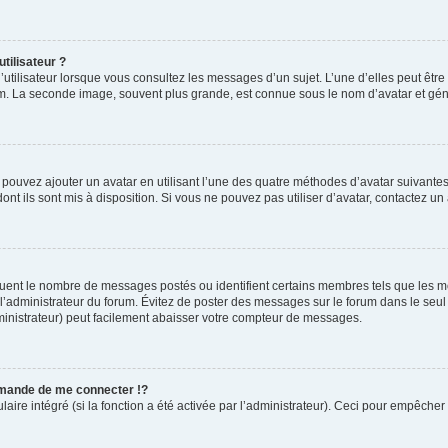
tilisateur ?
utilisateur lorsque vous consultez les messages d’un sujet. L’une d’elles peut êtr
rum. La seconde image, souvent plus grande, est connue sous le nom d’avatar et 
s pouvez ajouter un avatar en utilisant l’une des quatre méthodes d’avatar suivantes 
ont ils sont mis à disposition. Si vous ne pouvez pas utiliser d’avatar, contactez un
iquent le nombre de messages postés ou identifient certains membres tels que les 
ar l’administrateur du forum. Évitez de poster des messages sur le forum dans le seu
ministrateur) peut facilement abaisser votre compteur de messages.
mande de me connecter !?
re intégré (si la fonction a été activée par l’administrateur). Ceci pour empêcher l’u