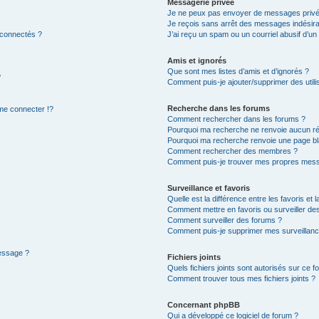
Messagerie privée
Je ne peux pas envoyer de messages privé
Je reçois sans arrêt des messages indésira
 connectés ?
J’ai reçu un spam ou un courriel abusif d’u
Amis et ignorés
Que sont mes listes d’amis et d’ignorés ?
?
Comment puis-je ajouter/supprimer des utilis
Recherche dans les forums
e connecter !?
Comment rechercher dans les forums ?
Pourquoi ma recherche ne renvoie aucun ré
Pourquoi ma recherche renvoie une page bl
Comment rechercher des membres ?
Comment puis-je trouver mes propres mess
Surveillance et favoris
Quelle est la différence entre les favoris et l
Comment mettre en favoris ou surveiller des
Comment surveiller des forums ?
Comment puis-je supprimer mes surveillanc
message ?
Fichiers joints
Quels fichiers joints sont autorisés sur ce f
Comment trouver tous mes fichiers joints ?
Concernant phpBB
Qui a développé ce logiciel de forum ?