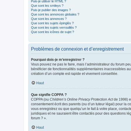
Puis-je utiliser le HTML ?
Que sont les smileys ?
Puis-je publier des images ?
Que sont les annonces globales ?
Que sont les annonces ?
Que sont les sujets épinglés ?
Que sont les sujets verrouillés ?
Que sont les icônes de sujet ?
Problèmes de connexion et d’enregistrement
Pourquoi dois-je m’enregistrer ?
Vous pouvez ne pas le faire, mais l’administrateur du forum peu
bénéficier de fonctionnalités supplémentaires inaccessibles au
création d’un compte est rapide et vivement conseillée.
Haut
Que signifie COPPA ?
COPPA (ou
Children’s Online Privacy Protection Act
de 1998) es
consentement écrit des parents (ou d’un tuteur légal) pour la c
vous enregistrez ou que quelqu’un le fait à votre place, contac
juridiques et ne sauraient être contactés pour des questions lé
forum ? ».
Haut