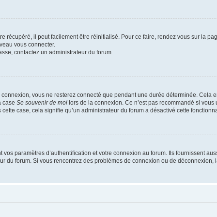
 récupéré, il peut facilement être réinitialisé. Pour ce faire, rendez vous sur la p
uveau vous connecter.
passe, contactez un administrateur du forum.
e connexion, vous ne resterez connecté que pendant une durée déterminée. Cela em
la case
Se souvenir de moi
lors de la connexion. Ce n’est pas recommandé si vous u
s cette case, cela signifie qu’un administrateur du forum a désactivé cette fonctionna
os paramètres d’authentification et votre connexion au forum. Ils fournissent aussi
teur du forum. Si vous rencontrez des problèmes de connexion ou de déconnexion, l