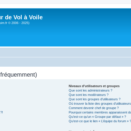
r de Vol à Voile
sim.fr © 2006 - 2025)
s fréquemment)
Niveaux d’utilisateurs et groupes
Que sont les administrateurs ?
Que sont les modérateurs ?
Que sont les groupes d’utilisateurs ?
Où trouver la liste des groupes d’utilisateur
Comment devenir chef de groupe ?
 ?!
Pourquoi certains membres apparaissent dan
Qu’est-ce qu’un « Groupe par défaut » ?
Qu’est-ce que le lien « L’équipe du forum » 