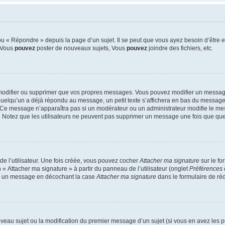
 « Répondre » depuis la page d’un sujet. Il se peut que vous ayez besoin d’être e
: Vous
pouvez
poster de nouveaux sujets, Vous
pouvez
joindre des fichiers, etc.
modifier ou supprimer que vos propres messages. Vous pouvez modifier un message
lqu’un a déjà répondu au message, un petit texte s’affichera en bas du message ind
n. Ce message n’apparaîtra pas si un modérateur ou un administrateur modifie le mes
ive. Notez que les utilisateurs ne peuvent pas supprimer un message une fois que qu
e l’utilisateur. Une fois créée, vous pouvez cocher
Attacher ma signature
sur le fo
 « Attacher ma signature » à partir du panneau de l’utilisateur (onglet
Préférences 
 à un message en décochant la case
Attacher ma signature
dans le formulaire de ré
ouveau sujet ou la modification du premier message d’un sujet (si vous en avez les p