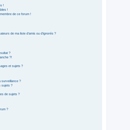
s !
bles !
n membre de ce forum !
ateurs de ma liste d’amis ou d’ignorés ?
sultat ?
anche ?!
ages et sujets ?
a surveillance ?
 sujets ?
es de sujets ?
orum ?