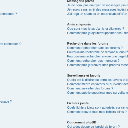
Messagerie privée
Je ne peux pas envoyer de messages privé
Je reçois sans arrêt des messages indésira
 connectés ?
J’ai reçu un spam ou un courriel abusif d’u
Amis et ignorés
Que sont mes listes d’amis et d’ignorés ?
?
Comment puis-je ajouter/supprimer des utilis
Recherche dans les forums
e connecter !?
Comment rechercher dans les forums ?
Pourquoi ma recherche ne renvoie aucun ré
Pourquoi ma recherche renvoie une page bl
Comment rechercher des membres ?
Comment puis-je trouver mes propres mess
Surveillance et favoris
Quelle est la différence entre les favoris et l
Comment mettre en favoris ou surveiller des
Comment surveiller des forums ?
Comment puis-je supprimer mes surveillanc
message ?
Fichiers joints
Quels fichiers joints sont autorisés sur ce f
Comment trouver tous mes fichiers joints ?
Concernant phpBB
Qui a développé ce logiciel de forum ?