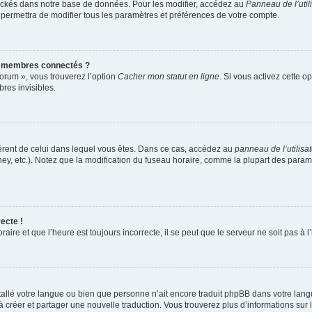
ockés dans notre base de données. Pour les modifier, accédez au
Panneau de l’util
 permettra de modifier tous les paramètres et préférences de votre compte.
s membres connectés ?
forum », vous trouverez l’option
Cacher mon statut en ligne
. Si vous activez cette o
es invisibles.
ifférent de celui dans lequel vous êtes. Dans ce cas, accédez au
panneau de l’utilisa
ney, etc.). Notez que la modification du fuseau horaire, comme la plupart des para
ecte !
aire et que l’heure est toujours incorrecte, il se peut que le serveur ne soit pas à
installé votre langue ou bien que personne n’ait encore traduit phpBB dans votre l
s à créer et partager une nouvelle traduction. Vous trouverez plus d’informations sur l