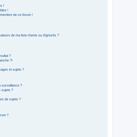
s !
bles !
n membre de ce forum !
ateurs de ma liste d’amis ou d’ignorés ?
sultat ?
anche ?!
ages et sujets ?
a surveillance ?
 sujets ?
es de sujets ?
orum ?