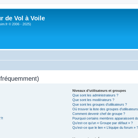
r de Vol à Voile
sim.fr © 2006 - 2025)
s fréquemment)
Niveaux d’utilisateurs et groupes
Que sont les administrateurs ?
Que sont les modérateurs ?
Que sont les groupes d’utilisateurs ?
Où trouver la liste des groupes d’utilisateur
Comment devenir chef de groupe ?
 ?!
Pourquoi certains membres apparaissent dan
Qu’est-ce qu’un « Groupe par défaut » ?
Qu’est-ce que le lien « L’équipe du forum » 