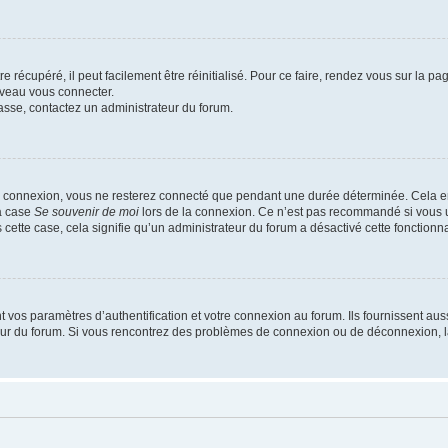
 récupéré, il peut facilement être réinitialisé. Pour ce faire, rendez vous sur la p
uveau vous connecter.
passe, contactez un administrateur du forum.
e connexion, vous ne resterez connecté que pendant une durée déterminée. Cela em
la case
Se souvenir de moi
lors de la connexion. Ce n’est pas recommandé si vous u
s cette case, cela signifie qu’un administrateur du forum a désactivé cette fonctionna
os paramètres d’authentification et votre connexion au forum. Ils fournissent aussi
teur du forum. Si vous rencontrez des problèmes de connexion ou de déconnexion, l