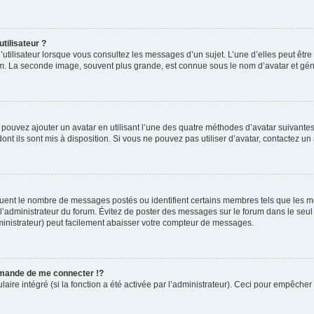
tilisateur ?
utilisateur lorsque vous consultez les messages d’un sujet. L’une d’elles peut êtr
rum. La seconde image, souvent plus grande, est connue sous le nom d’avatar et 
s pouvez ajouter un avatar en utilisant l’une des quatre méthodes d’avatar suivantes 
ont ils sont mis à disposition. Si vous ne pouvez pas utiliser d’avatar, contactez un
iquent le nombre de messages postés ou identifient certains membres tels que les 
ar l’administrateur du forum. Évitez de poster des messages sur le forum dans le seu
ministrateur) peut facilement abaisser votre compteur de messages.
mande de me connecter !?
re intégré (si la fonction a été activée par l’administrateur). Ceci pour empêcher l’u