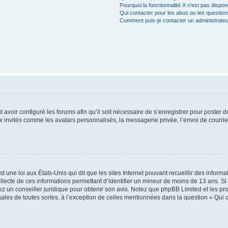
Pourquoi la fonctionnalité X n’est pas dispon
Qui contacter pour les abus ou les questio
Comment puis-je contacter un administrateu
t avoir configuré les forums afin qu’il soit nécessaire de s’enregistrer pour poster
x invités comme les avatars personnalisés, la messagerie privée, l’envoi de courri
t une loi aux États-Unis qui dit que les sites Internet pouvant recueillir des infor
ollecte de ces informations permettant d’identifier un mineur de moins de 13 ans. S
tez un conseiller juridique pour obtenir son avis. Notez que phpBB Limited et les pr
gales de toutes sortes, à l’exception de celles mentionnées dans la question « Qui