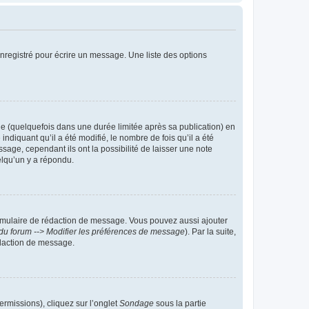
nregistré pour écrire un message. Une liste des options
 (quelquefois dans une durée limitée après sa publication) en
iquant qu’il a été modifié, le nombre de fois qu’il a été
sage, cependant ils ont la possibilité de laisser une note
elqu’un y a répondu.
rmulaire de rédaction de message. Vous pouvez aussi ajouter
du forum --> Modifier les préférences de message
). Par la suite,
daction de message.
ermissions), cliquez sur l’onglet
Sondage
sous la partie