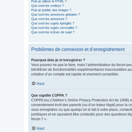
Puis-je utiliser le HTML ?
Que sont les smileys ?
Puis-je publier des images ?
Que sont les annonces globales ?
Que sont les annonces ?
Que sont les sujets épinglés ?
Que sont les sujets verrouillés ?
Que sont les icônes de sujet ?
Problèmes de connexion et d’enregistrement
Pourquoi dois-je m’enregistrer ?
Vous pouvez ne pas le faire, mais l’administrateur du forum peu
bénéficier de fonctionnalités supplémentaires inaccessibles au
création d’un compte est rapide et vivement conseillée.
Haut
Que signifie COPPA ?
COPPA (ou
Children’s Online Privacy Protection Act
de 1998) es
consentement écrit des parents (ou d’un tuteur légal) pour la c
vous enregistrez ou que quelqu’un le fait à votre place, contac
juridiques et ne sauraient être contactés pour des questions lé
forum ? ».
Haut