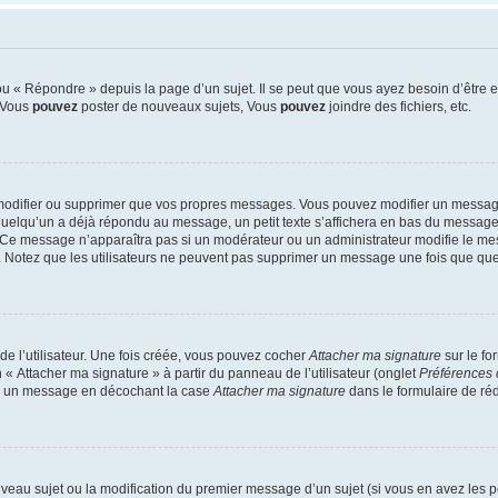
 « Répondre » depuis la page d’un sujet. Il se peut que vous ayez besoin d’être e
: Vous
pouvez
poster de nouveaux sujets, Vous
pouvez
joindre des fichiers, etc.
modifier ou supprimer que vos propres messages. Vous pouvez modifier un message
lqu’un a déjà répondu au message, un petit texte s’affichera en bas du message ind
n. Ce message n’apparaîtra pas si un modérateur ou un administrateur modifie le mes
ive. Notez que les utilisateurs ne peuvent pas supprimer un message une fois que qu
e l’utilisateur. Une fois créée, vous pouvez cocher
Attacher ma signature
sur le fo
 « Attacher ma signature » à partir du panneau de l’utilisateur (onglet
Préférences 
 à un message en décochant la case
Attacher ma signature
dans le formulaire de ré
ouveau sujet ou la modification du premier message d’un sujet (si vous en avez les p