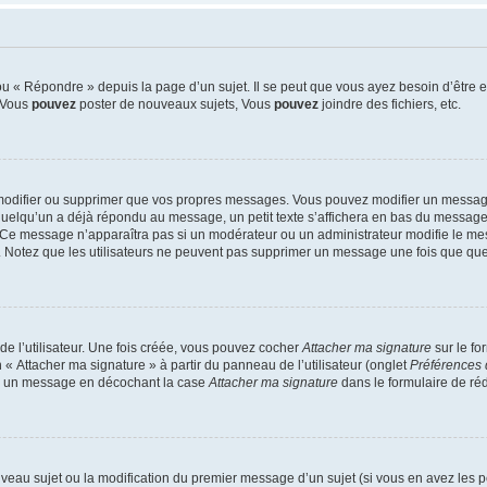
 « Répondre » depuis la page d’un sujet. Il se peut que vous ayez besoin d’être e
: Vous
pouvez
poster de nouveaux sujets, Vous
pouvez
joindre des fichiers, etc.
modifier ou supprimer que vos propres messages. Vous pouvez modifier un message
lqu’un a déjà répondu au message, un petit texte s’affichera en bas du message ind
n. Ce message n’apparaîtra pas si un modérateur ou un administrateur modifie le mes
ive. Notez que les utilisateurs ne peuvent pas supprimer un message une fois que qu
e l’utilisateur. Une fois créée, vous pouvez cocher
Attacher ma signature
sur le fo
 « Attacher ma signature » à partir du panneau de l’utilisateur (onglet
Préférences 
 à un message en décochant la case
Attacher ma signature
dans le formulaire de ré
ouveau sujet ou la modification du premier message d’un sujet (si vous en avez les p