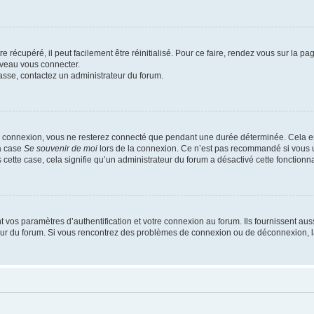
 récupéré, il peut facilement être réinitialisé. Pour ce faire, rendez vous sur la p
uveau vous connecter.
passe, contactez un administrateur du forum.
e connexion, vous ne resterez connecté que pendant une durée déterminée. Cela em
la case
Se souvenir de moi
lors de la connexion. Ce n’est pas recommandé si vous u
s cette case, cela signifie qu’un administrateur du forum a désactivé cette fonctionna
os paramètres d’authentification et votre connexion au forum. Ils fournissent aussi
teur du forum. Si vous rencontrez des problèmes de connexion ou de déconnexion, l