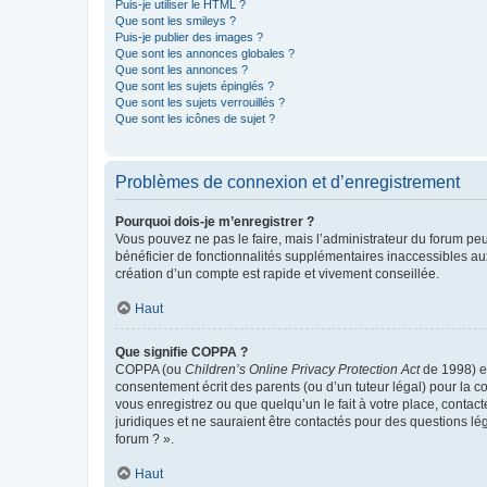
Puis-je utiliser le HTML ?
Que sont les smileys ?
Puis-je publier des images ?
Que sont les annonces globales ?
Que sont les annonces ?
Que sont les sujets épinglés ?
Que sont les sujets verrouillés ?
Que sont les icônes de sujet ?
Problèmes de connexion et d’enregistrement
Pourquoi dois-je m’enregistrer ?
Vous pouvez ne pas le faire, mais l’administrateur du forum peu
bénéficier de fonctionnalités supplémentaires inaccessibles au
création d’un compte est rapide et vivement conseillée.
Haut
Que signifie COPPA ?
COPPA (ou
Children’s Online Privacy Protection Act
de 1998) es
consentement écrit des parents (ou d’un tuteur légal) pour la c
vous enregistrez ou que quelqu’un le fait à votre place, contac
juridiques et ne sauraient être contactés pour des questions lé
forum ? ».
Haut