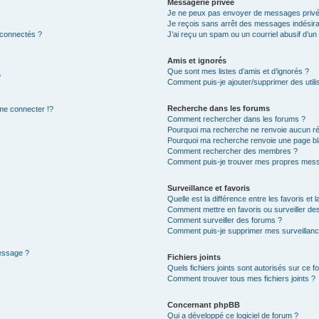
Messagerie privée
Je ne peux pas envoyer de messages privé
Je reçois sans arrêt des messages indésira
 connectés ?
J’ai reçu un spam ou un courriel abusif d’u
Amis et ignorés
Que sont mes listes d’amis et d’ignorés ?
?
Comment puis-je ajouter/supprimer des utilis
Recherche dans les forums
e connecter !?
Comment rechercher dans les forums ?
Pourquoi ma recherche ne renvoie aucun ré
Pourquoi ma recherche renvoie une page bl
Comment rechercher des membres ?
Comment puis-je trouver mes propres mess
Surveillance et favoris
Quelle est la différence entre les favoris et l
Comment mettre en favoris ou surveiller des
Comment surveiller des forums ?
Comment puis-je supprimer mes surveillanc
message ?
Fichiers joints
Quels fichiers joints sont autorisés sur ce f
Comment trouver tous mes fichiers joints ?
Concernant phpBB
Qui a développé ce logiciel de forum ?