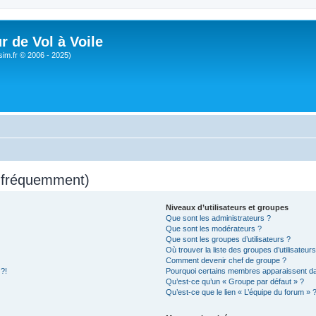
r de Vol à Voile
sim.fr © 2006 - 2025)
s fréquemment)
Niveaux d’utilisateurs et groupes
Que sont les administrateurs ?
Que sont les modérateurs ?
Que sont les groupes d’utilisateurs ?
Où trouver la liste des groupes d’utilisateur
Comment devenir chef de groupe ?
 ?!
Pourquoi certains membres apparaissent dan
Qu’est-ce qu’un « Groupe par défaut » ?
Qu’est-ce que le lien « L’équipe du forum » 