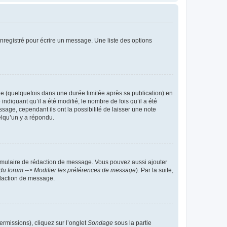
nregistré pour écrire un message. Une liste des options
 (quelquefois dans une durée limitée après sa publication) en
iquant qu’il a été modifié, le nombre de fois qu’il a été
sage, cependant ils ont la possibilité de laisser une note
elqu’un y a répondu.
rmulaire de rédaction de message. Vous pouvez aussi ajouter
du forum --> Modifier les préférences de message
). Par la suite,
daction de message.
ermissions), cliquez sur l’onglet
Sondage
sous la partie