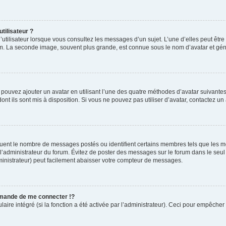
tilisateur ?
utilisateur lorsque vous consultez les messages d’un sujet. L’une d’elles peut êtr
rum. La seconde image, souvent plus grande, est connue sous le nom d’avatar et 
s pouvez ajouter un avatar en utilisant l’une des quatre méthodes d’avatar suivantes 
ont ils sont mis à disposition. Si vous ne pouvez pas utiliser d’avatar, contactez un
iquent le nombre de messages postés ou identifient certains membres tels que les 
ar l’administrateur du forum. Évitez de poster des messages sur le forum dans le seu
ministrateur) peut facilement abaisser votre compteur de messages.
mande de me connecter !?
re intégré (si la fonction a été activée par l’administrateur). Ceci pour empêcher l’u