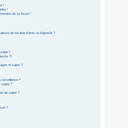
s !
bles !
n membre de ce forum !
ateurs de ma liste d’amis ou d’ignorés ?
sultat ?
anche ?!
ages et sujets ?
a surveillance ?
 sujets ?
es de sujets ?
orum ?