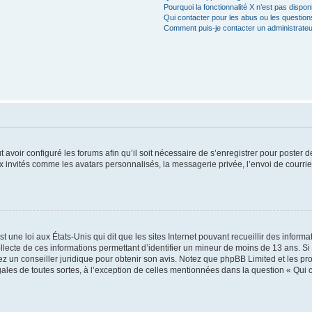
Pourquoi la fonctionnalité X n’est pas dispon
Qui contacter pour les abus ou les questio
Comment puis-je contacter un administrateu
t avoir configuré les forums afin qu’il soit nécessaire de s’enregistrer pour poster
x invités comme les avatars personnalisés, la messagerie privée, l’envoi de courri
t une loi aux États-Unis qui dit que les sites Internet pouvant recueillir des infor
ollecte de ces informations permettant d’identifier un mineur de moins de 13 ans. S
tez un conseiller juridique pour obtenir son avis. Notez que phpBB Limited et les pr
gales de toutes sortes, à l’exception de celles mentionnées dans la question « Qui