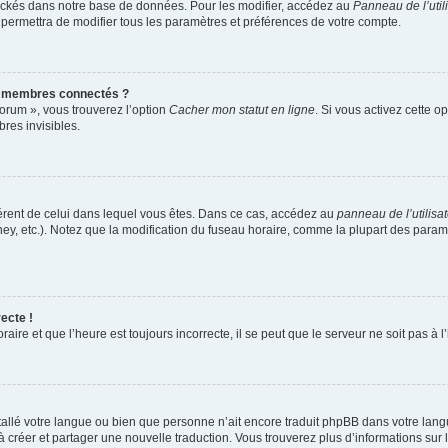
ockés dans notre base de données. Pour les modifier, accédez au
Panneau de l’util
 permettra de modifier tous les paramètres et préférences de votre compte.
s membres connectés ?
forum », vous trouverez l’option
Cacher mon statut en ligne
. Si vous activez cette o
es invisibles.
ifférent de celui dans lequel vous êtes. Dans ce cas, accédez au
panneau de l’utilisa
ney, etc.). Notez que la modification du fuseau horaire, comme la plupart des para
ecte !
aire et que l’heure est toujours incorrecte, il se peut que le serveur ne soit pas à
installé votre langue ou bien que personne n’ait encore traduit phpBB dans votre l
s à créer et partager une nouvelle traduction. Vous trouverez plus d’informations sur l