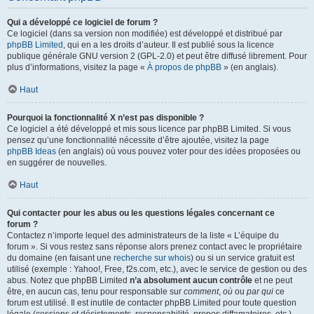
Qui a développé ce logiciel de forum ?
Ce logiciel (dans sa version non modifiée) est développé et distribué par
phpBB Limited
, qui en a les droits d’auteur. Il est publié sous la licence
publique générale GNU version 2 (GPL-2.0) et peut être diffusé librement. Pour
plus d’informations, visitez la page «
À propos de phpBB
» (en anglais).
Haut
Pourquoi la fonctionnalité X n’est pas disponible ?
Ce logiciel a été développé et mis sous licence par phpBB Limited. Si vous
pensez qu’une fonctionnalité nécessite d’être ajoutée, visitez la page
phpBB Ideas
(en anglais) où vous pouvez voter pour des idées proposées ou
en suggérer de nouvelles.
Haut
Qui contacter pour les abus ou les questions légales concernant ce
forum ?
Contactez n’importe lequel des administrateurs de la liste « L’équipe du
forum ». Si vous restez sans réponse alors prenez contact avec le propriétaire
du domaine (en faisant une
recherche sur whois
) ou si un service gratuit est
utilisé (exemple : Yahoo!, Free, f2s.com, etc.), avec le service de gestion ou des
abus. Notez que phpBB Limited
n’a absolument aucun contrôle
et ne peut
être, en aucun cas, tenu pour responsable sur
comment
,
où
ou
par qui
ce
forum est utilisé. Il est inutile de contacter phpBB Limited pour toute question