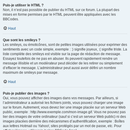
Puis-je utiliser le HTML ?
Non, il n’est pas possible de publier du HTML sur ce forum. La plupart des
mises en forme permises par le HTML peuvent être appliquées avec les
BBCodes.
Haut
Que sont les smileys ?
Les smileys, ou émoticônes, sont de petites images utilisées pour exprimer des
sentiments avec un code simple, exemple : :) signifie joyeux, :( signifie triste. La
liste complète des smileys est visible sur la page de rédaction de message.
Essayez toutefois de ne pas en abuser. Ils peuvent rapidement rendre un
message illisible et un modérateur peut décider de les retirer ou simplement
d’effacer le message. L’administrateur peut aussi avoir défini un nombre
maximum de smileys par message.
Haut
Puis-je publier des images ?
Oui, vous pouvez afficher des images dans vos messages. Par ailleurs, si
l’administrateur a autorisé les fichiers joints, vous pouvez charger une image
sur le forum. Autrement, vous devez lier une image placée sur un serveur Web
public, exemple : http://www.exemple.com/mon-image.gif. Vous ne pouvez pas
lier des images de votre ordinateur (sauf si c’est un serveur Web public) ni des
images placées derrière des mécanismes d’authentification, exemple : Boîtes
aux lettres Hotmail ou Yahoo!, sites protégés par un mot de passe, etc. Pour