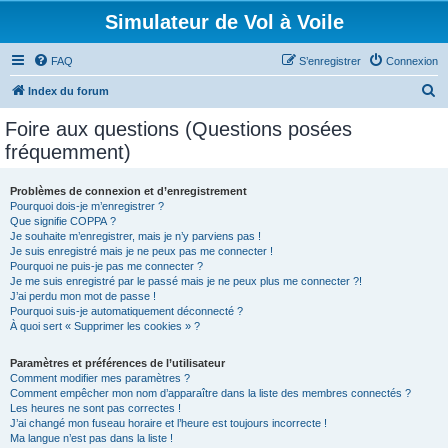
Simulateur de Vol à Voile
FAQ
S’enregistrer
Connexion
R
Index du forum
e
Foire aux questions (Questions posées
c
fréquemment)
h
e
Problèmes de connexion et d’enregistrement
Pourquoi dois-je m’enregistrer ?
r
Que signifie COPPA ?
c
Je souhaite m’enregistrer, mais je n’y parviens pas !
Je suis enregistré mais je ne peux pas me connecter !
h
Pourquoi ne puis-je pas me connecter ?
Je me suis enregistré par le passé mais je ne peux plus me connecter ?!
e
J’ai perdu mon mot de passe !
r
Pourquoi suis-je automatiquement déconnecté ?
À quoi sert « Supprimer les cookies » ?
Paramètres et préférences de l’utilisateur
Comment modifier mes paramètres ?
Comment empêcher mon nom d’apparaître dans la liste des membres connectés ?
Les heures ne sont pas correctes !
J’ai changé mon fuseau horaire et l’heure est toujours incorrecte !
Ma langue n’est pas dans la liste !