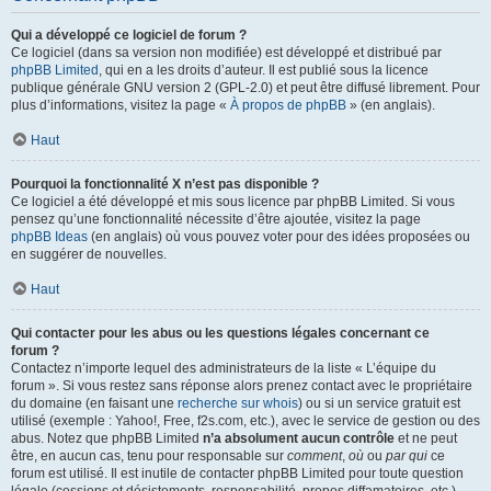
Qui a développé ce logiciel de forum ?
Ce logiciel (dans sa version non modifiée) est développé et distribué par
phpBB Limited
, qui en a les droits d’auteur. Il est publié sous la licence
publique générale GNU version 2 (GPL-2.0) et peut être diffusé librement. Pour
plus d’informations, visitez la page «
À propos de phpBB
» (en anglais).
Haut
Pourquoi la fonctionnalité X n’est pas disponible ?
Ce logiciel a été développé et mis sous licence par phpBB Limited. Si vous
pensez qu’une fonctionnalité nécessite d’être ajoutée, visitez la page
phpBB Ideas
(en anglais) où vous pouvez voter pour des idées proposées ou
en suggérer de nouvelles.
Haut
Qui contacter pour les abus ou les questions légales concernant ce
forum ?
Contactez n’importe lequel des administrateurs de la liste « L’équipe du
forum ». Si vous restez sans réponse alors prenez contact avec le propriétaire
du domaine (en faisant une
recherche sur whois
) ou si un service gratuit est
utilisé (exemple : Yahoo!, Free, f2s.com, etc.), avec le service de gestion ou des
abus. Notez que phpBB Limited
n’a absolument aucun contrôle
et ne peut
être, en aucun cas, tenu pour responsable sur
comment
,
où
ou
par qui
ce
forum est utilisé. Il est inutile de contacter phpBB Limited pour toute question