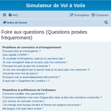
Simulateur de Vol à Voile
FAQ
S’enregistrer
Connexion
R
Index du forum
e
Foire aux questions (Questions posées
c
fréquemment)
h
e
Problèmes de connexion et d’enregistrement
Pourquoi dois-je m’enregistrer ?
r
Que signifie COPPA ?
c
Je souhaite m’enregistrer, mais je n’y parviens pas !
Je suis enregistré mais je ne peux pas me connecter !
h
Pourquoi ne puis-je pas me connecter ?
Je me suis enregistré par le passé mais je ne peux plus me connecter ?!
e
J’ai perdu mon mot de passe !
r
Pourquoi suis-je automatiquement déconnecté ?
À quoi sert « Supprimer les cookies » ?
Paramètres et préférences de l’utilisateur
Comment modifier mes paramètres ?
Comment empêcher mon nom d’apparaître dans la liste des membres connectés ?
Les heures ne sont pas correctes !
J’ai changé mon fuseau horaire et l’heure est toujours incorrecte !
Ma langue n’est pas dans la liste !