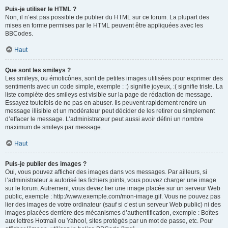
Puis-je utiliser le HTML ?
Non, il n’est pas possible de publier du HTML sur ce forum. La plupart des
mises en forme permises par le HTML peuvent être appliquées avec les
BBCodes.
Haut
Que sont les smileys ?
Les smileys, ou émoticônes, sont de petites images utilisées pour exprimer des
sentiments avec un code simple, exemple : :) signifie joyeux, :( signifie triste. La
liste complète des smileys est visible sur la page de rédaction de message.
Essayez toutefois de ne pas en abuser. Ils peuvent rapidement rendre un
message illisible et un modérateur peut décider de les retirer ou simplement
d’effacer le message. L’administrateur peut aussi avoir défini un nombre
maximum de smileys par message.
Haut
Puis-je publier des images ?
Oui, vous pouvez afficher des images dans vos messages. Par ailleurs, si
l’administrateur a autorisé les fichiers joints, vous pouvez charger une image
sur le forum. Autrement, vous devez lier une image placée sur un serveur Web
public, exemple : http://www.exemple.com/mon-image.gif. Vous ne pouvez pas
lier des images de votre ordinateur (sauf si c’est un serveur Web public) ni des
images placées derrière des mécanismes d’authentification, exemple : Boîtes
aux lettres Hotmail ou Yahoo!, sites protégés par un mot de passe, etc. Pour