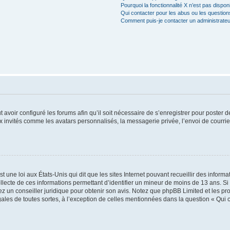
Pourquoi la fonctionnalité X n’est pas dispon
Qui contacter pour les abus ou les questio
Comment puis-je contacter un administrateu
t avoir configuré les forums afin qu’il soit nécessaire de s’enregistrer pour poster
x invités comme les avatars personnalisés, la messagerie privée, l’envoi de courri
t une loi aux États-Unis qui dit que les sites Internet pouvant recueillir des infor
ollecte de ces informations permettant d’identifier un mineur de moins de 13 ans. S
tez un conseiller juridique pour obtenir son avis. Notez que phpBB Limited et les pr
gales de toutes sortes, à l’exception de celles mentionnées dans la question « Qui