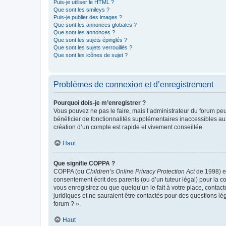
Puis-je utiliser le HTML ?
Que sont les smileys ?
Puis-je publier des images ?
Que sont les annonces globales ?
Que sont les annonces ?
Que sont les sujets épinglés ?
Que sont les sujets verrouillés ?
Que sont les icônes de sujet ?
Problèmes de connexion et d’enregistrement
Pourquoi dois-je m’enregistrer ?
Vous pouvez ne pas le faire, mais l’administrateur du forum peu
bénéficier de fonctionnalités supplémentaires inaccessibles au
création d’un compte est rapide et vivement conseillée.
Haut
Que signifie COPPA ?
COPPA (ou
Children’s Online Privacy Protection Act
de 1998) es
consentement écrit des parents (ou d’un tuteur légal) pour la c
vous enregistrez ou que quelqu’un le fait à votre place, contac
juridiques et ne sauraient être contactés pour des questions lé
forum ? ».
Haut