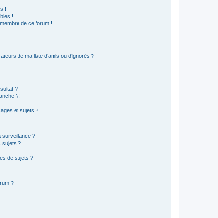
s !
bles !
n membre de ce forum !
ateurs de ma liste d’amis ou d’ignorés ?
sultat ?
anche ?!
ages et sujets ?
a surveillance ?
 sujets ?
es de sujets ?
orum ?