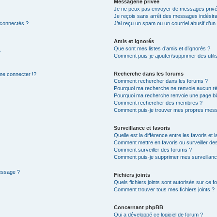
Messagerie privée
Je ne peux pas envoyer de messages privé
Je reçois sans arrêt des messages indésira
 connectés ?
J’ai reçu un spam ou un courriel abusif d’u
Amis et ignorés
Que sont mes listes d’amis et d’ignorés ?
?
Comment puis-je ajouter/supprimer des utilis
Recherche dans les forums
e connecter !?
Comment rechercher dans les forums ?
Pourquoi ma recherche ne renvoie aucun ré
Pourquoi ma recherche renvoie une page bl
Comment rechercher des membres ?
Comment puis-je trouver mes propres mess
Surveillance et favoris
Quelle est la différence entre les favoris et l
Comment mettre en favoris ou surveiller des
Comment surveiller des forums ?
Comment puis-je supprimer mes surveillanc
message ?
Fichiers joints
Quels fichiers joints sont autorisés sur ce f
Comment trouver tous mes fichiers joints ?
Concernant phpBB
Qui a développé ce logiciel de forum ?