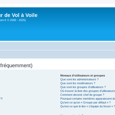
r de Vol à Voile
sim.fr © 2006 - 2025)
s fréquemment)
Niveaux d’utilisateurs et groupes
Que sont les administrateurs ?
Que sont les modérateurs ?
Que sont les groupes d’utilisateurs ?
Où trouver la liste des groupes d’utilisateur
Comment devenir chef de groupe ?
 ?!
Pourquoi certains membres apparaissent dan
Qu’est-ce qu’un « Groupe par défaut » ?
Qu’est-ce que le lien « L’équipe du forum » 