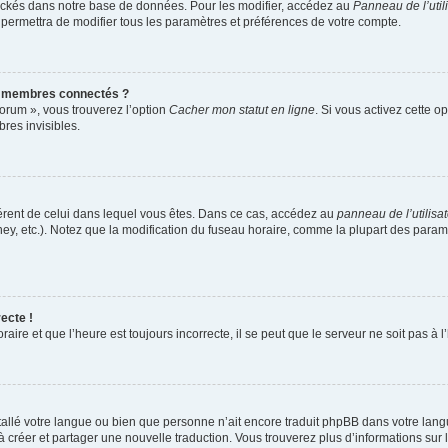
ockés dans notre base de données. Pour les modifier, accédez au
Panneau de l’util
 permettra de modifier tous les paramètres et préférences de votre compte.
s membres connectés ?
forum », vous trouverez l’option
Cacher mon statut en ligne
. Si vous activez cette o
es invisibles.
ifférent de celui dans lequel vous êtes. Dans ce cas, accédez au
panneau de l’utilisa
ney, etc.). Notez que la modification du fuseau horaire, comme la plupart des para
ecte !
aire et que l’heure est toujours incorrecte, il se peut que le serveur ne soit pas à
installé votre langue ou bien que personne n’ait encore traduit phpBB dans votre l
s à créer et partager une nouvelle traduction. Vous trouverez plus d’informations sur l