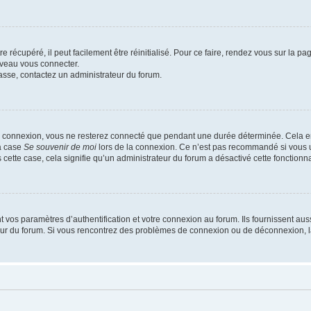
 récupéré, il peut facilement être réinitialisé. Pour ce faire, rendez vous sur la p
uveau vous connecter.
passe, contactez un administrateur du forum.
e connexion, vous ne resterez connecté que pendant une durée déterminée. Cela em
la case
Se souvenir de moi
lors de la connexion. Ce n’est pas recommandé si vous u
s cette case, cela signifie qu’un administrateur du forum a désactivé cette fonctionna
os paramètres d’authentification et votre connexion au forum. Ils fournissent aussi
teur du forum. Si vous rencontrez des problèmes de connexion ou de déconnexion, l