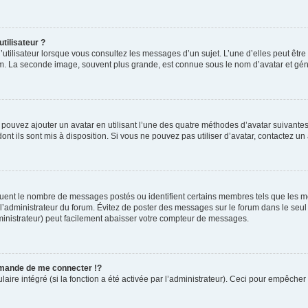
tilisateur ?
utilisateur lorsque vous consultez les messages d’un sujet. L’une d’elles peut êtr
rum. La seconde image, souvent plus grande, est connue sous le nom d’avatar et 
s pouvez ajouter un avatar en utilisant l’une des quatre méthodes d’avatar suivantes 
ont ils sont mis à disposition. Si vous ne pouvez pas utiliser d’avatar, contactez un
iquent le nombre de messages postés ou identifient certains membres tels que les 
ar l’administrateur du forum. Évitez de poster des messages sur le forum dans le seu
ministrateur) peut facilement abaisser votre compteur de messages.
mande de me connecter !?
re intégré (si la fonction a été activée par l’administrateur). Ceci pour empêcher l’u