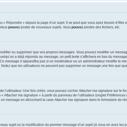
 « Répondre » depuis la page d’un sujet. Il se peut que vous ayez besoin d’être e
: Vous
pouvez
poster de nouveaux sujets, Vous
pouvez
joindre des fichiers, etc.
modifier ou supprimer que vos propres messages. Vous pouvez modifier un message
lqu’un a déjà répondu au message, un petit texte s’affichera en bas du message ind
n. Ce message n’apparaîtra pas si un modérateur ou un administrateur modifie le mes
ive. Notez que les utilisateurs ne peuvent pas supprimer un message une fois que qu
e l’utilisateur. Une fois créée, vous pouvez cocher
Attacher ma signature
sur le fo
 « Attacher ma signature » à partir du panneau de l’utilisateur (onglet
Préférences 
 à un message en décochant la case
Attacher ma signature
dans le formulaire de ré
ouveau sujet ou la modification du premier message d’un sujet (si vous en avez les p