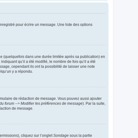
nregistré pour écrire un message. Une liste des options
 (quelquefois dans une durée limitée après sa publication) en
iquant qu’il a été modifié, le nombre de fois qu’il a été
sage, cependant ils ont la possibilité de laisser une note
elqu’un y a répondu.
rmulaire de rédaction de message. Vous pouvez aussi ajouter
du forum --> Modifier les préférences de message
). Par la suite,
daction de message.
ermissions), cliquez sur l’onglet
Sondage
sous la partie