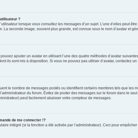
tilisateur ?
utilisateur lorsque vous consultez les messages d’un sujet. L’une d’elles peut êtr
rum. La seconde image, souvent plus grande, est connue sous le nom d’avatar et 
s pouvez ajouter un avatar en utilisant l’une des quatre méthodes d’avatar suivantes 
ont ils sont mis à disposition. Si vous ne pouvez pas utiliser d’avatar, contactez un
iquent le nombre de messages postés ou identifient certains membres tels que les 
ar l’administrateur du forum. Évitez de poster des messages sur le forum dans le seu
ministrateur) peut facilement abaisser votre compteur de messages.
mande de me connecter !?
re intégré (si la fonction a été activée par l’administrateur). Ceci pour empêcher l’u