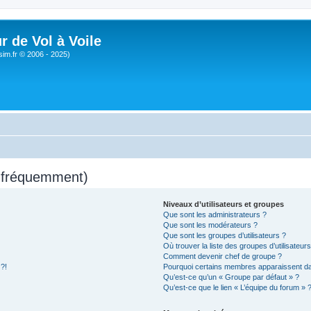
r de Vol à Voile
sim.fr © 2006 - 2025)
s fréquemment)
Niveaux d’utilisateurs et groupes
Que sont les administrateurs ?
Que sont les modérateurs ?
Que sont les groupes d’utilisateurs ?
Où trouver la liste des groupes d’utilisateur
Comment devenir chef de groupe ?
 ?!
Pourquoi certains membres apparaissent dan
Qu’est-ce qu’un « Groupe par défaut » ?
Qu’est-ce que le lien « L’équipe du forum » 