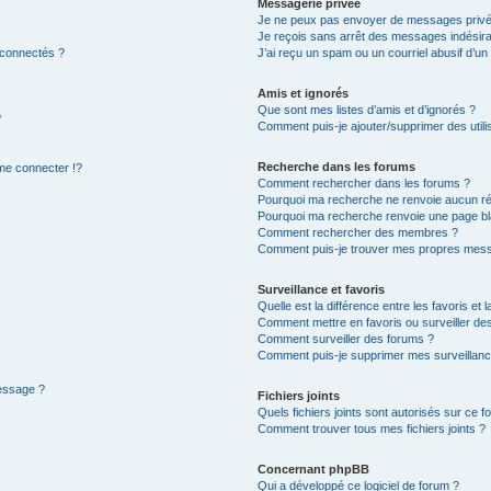
Messagerie privée
Je ne peux pas envoyer de messages privé
Je reçois sans arrêt des messages indésira
 connectés ?
J’ai reçu un spam ou un courriel abusif d’u
Amis et ignorés
Que sont mes listes d’amis et d’ignorés ?
?
Comment puis-je ajouter/supprimer des utilis
Recherche dans les forums
e connecter !?
Comment rechercher dans les forums ?
Pourquoi ma recherche ne renvoie aucun ré
Pourquoi ma recherche renvoie une page bl
Comment rechercher des membres ?
Comment puis-je trouver mes propres mess
Surveillance et favoris
Quelle est la différence entre les favoris et l
Comment mettre en favoris ou surveiller des
Comment surveiller des forums ?
Comment puis-je supprimer mes surveillanc
message ?
Fichiers joints
Quels fichiers joints sont autorisés sur ce f
Comment trouver tous mes fichiers joints ?
Concernant phpBB
Qui a développé ce logiciel de forum ?