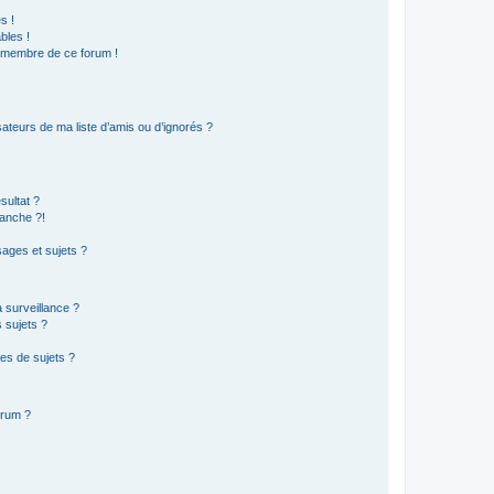
s !
bles !
n membre de ce forum !
ateurs de ma liste d’amis ou d’ignorés ?
sultat ?
anche ?!
ages et sujets ?
a surveillance ?
 sujets ?
es de sujets ?
orum ?