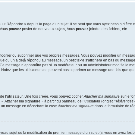
 « Répondre » depuis la page d’un sujet. Il se peut que vous ayez besoin d’être e
: Vous
pouvez
poster de nouveaux sujets, Vous
pouvez
joindre des fichiers, etc.
modifier ou supprimer que vos propres messages. Vous pouvez modifier un message
lqu’un a déjà répondu au message, un petit texte s’affichera en bas du message ind
n. Ce message n’apparaîtra pas si un modérateur ou un administrateur modifie le mes
ive. Notez que les utilisateurs ne peuvent pas supprimer un message une fois que qu
e l’utilisateur. Une fois créée, vous pouvez cocher
Attacher ma signature
sur le fo
 « Attacher ma signature » à partir du panneau de l’utilisateur (onglet
Préférences 
 à un message en décochant la case
Attacher ma signature
dans le formulaire de ré
ouveau sujet ou la modification du premier message d’un sujet (si vous en avez les p