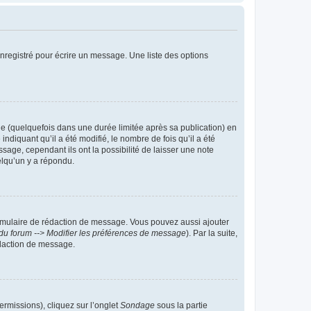
nregistré pour écrire un message. Une liste des options
 (quelquefois dans une durée limitée après sa publication) en
iquant qu’il a été modifié, le nombre de fois qu’il a été
sage, cependant ils ont la possibilité de laisser une note
elqu’un y a répondu.
rmulaire de rédaction de message. Vous pouvez aussi ajouter
du forum --> Modifier les préférences de message
). Par la suite,
daction de message.
ermissions), cliquez sur l’onglet
Sondage
sous la partie