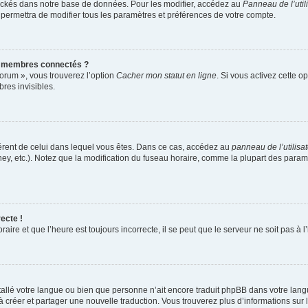
ockés dans notre base de données. Pour les modifier, accédez au
Panneau de l’util
 permettra de modifier tous les paramètres et préférences de votre compte.
s membres connectés ?
forum », vous trouverez l’option
Cacher mon statut en ligne
. Si vous activez cette o
es invisibles.
ifférent de celui dans lequel vous êtes. Dans ce cas, accédez au
panneau de l’utilisa
ney, etc.). Notez que la modification du fuseau horaire, comme la plupart des para
ecte !
aire et que l’heure est toujours incorrecte, il se peut que le serveur ne soit pas à
installé votre langue ou bien que personne n’ait encore traduit phpBB dans votre l
s à créer et partager une nouvelle traduction. Vous trouverez plus d’informations sur l