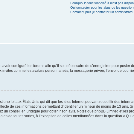
Pourquoi la fonctionnalité X n’est pas dispon
Qui contacter pour les abus ou les questio
Comment puis-je contacter un administrateu
t avoir configuré les forums afin qu’il soit nécessaire de s’enregistrer pour poster
x invités comme les avatars personnalisés, la messagerie privée, l’envoi de courri
t une loi aux États-Unis qui dit que les sites Internet pouvant recueillir des infor
ollecte de ces informations permettant d’identifier un mineur de moins de 13 ans. S
tez un conseiller juridique pour obtenir son avis. Notez que phpBB Limited et les pr
gales de toutes sortes, à l’exception de celles mentionnées dans la question « Qui