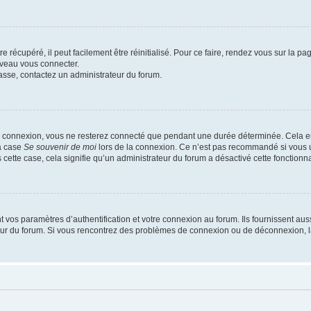
 récupéré, il peut facilement être réinitialisé. Pour ce faire, rendez vous sur la p
uveau vous connecter.
passe, contactez un administrateur du forum.
e connexion, vous ne resterez connecté que pendant une durée déterminée. Cela em
la case
Se souvenir de moi
lors de la connexion. Ce n’est pas recommandé si vous u
s cette case, cela signifie qu’un administrateur du forum a désactivé cette fonctionna
os paramètres d’authentification et votre connexion au forum. Ils fournissent aussi
teur du forum. Si vous rencontrez des problèmes de connexion ou de déconnexion, l