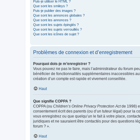
Puis-je utiliser le HTML ?
Que sont les smileys ?
Puis-je publier des images ?
Que sont les annonces globales ?
Que sont les annonces ?
Que sont les sujets épinglés ?
Que sont les sujets verrouillés ?
Que sont les icônes de sujet ?
Problèmes de connexion et d’enregistrement
Pourquoi dois-je m’enregistrer ?
Vous pouvez ne pas le faire, mais l’administrateur du forum peu
bénéficier de fonctionnalités supplémentaires inaccessibles au
création d’un compte est rapide et vivement conseillée.
Haut
Que signifie COPPA ?
COPPA (ou
Children’s Online Privacy Protection Act
de 1998) es
consentement écrit des parents (ou d’un tuteur légal) pour la c
vous enregistrez ou que quelqu’un le fait à votre place, contac
juridiques et ne sauraient être contactés pour des questions lé
forum ? ».
Haut