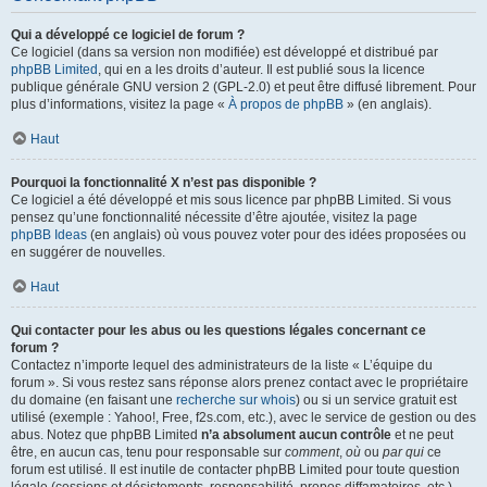
Qui a développé ce logiciel de forum ?
Ce logiciel (dans sa version non modifiée) est développé et distribué par
phpBB Limited
, qui en a les droits d’auteur. Il est publié sous la licence
publique générale GNU version 2 (GPL-2.0) et peut être diffusé librement. Pour
plus d’informations, visitez la page «
À propos de phpBB
» (en anglais).
Haut
Pourquoi la fonctionnalité X n’est pas disponible ?
Ce logiciel a été développé et mis sous licence par phpBB Limited. Si vous
pensez qu’une fonctionnalité nécessite d’être ajoutée, visitez la page
phpBB Ideas
(en anglais) où vous pouvez voter pour des idées proposées ou
en suggérer de nouvelles.
Haut
Qui contacter pour les abus ou les questions légales concernant ce
forum ?
Contactez n’importe lequel des administrateurs de la liste « L’équipe du
forum ». Si vous restez sans réponse alors prenez contact avec le propriétaire
du domaine (en faisant une
recherche sur whois
) ou si un service gratuit est
utilisé (exemple : Yahoo!, Free, f2s.com, etc.), avec le service de gestion ou des
abus. Notez que phpBB Limited
n’a absolument aucun contrôle
et ne peut
être, en aucun cas, tenu pour responsable sur
comment
,
où
ou
par qui
ce
forum est utilisé. Il est inutile de contacter phpBB Limited pour toute question