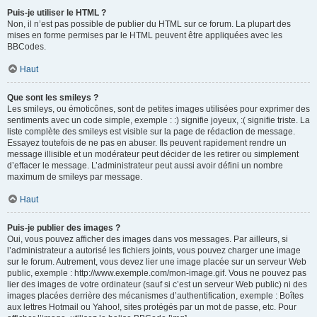
Puis-je utiliser le HTML ?
Non, il n’est pas possible de publier du HTML sur ce forum. La plupart des
mises en forme permises par le HTML peuvent être appliquées avec les
BBCodes.
Haut
Que sont les smileys ?
Les smileys, ou émoticônes, sont de petites images utilisées pour exprimer des
sentiments avec un code simple, exemple : :) signifie joyeux, :( signifie triste. La
liste complète des smileys est visible sur la page de rédaction de message.
Essayez toutefois de ne pas en abuser. Ils peuvent rapidement rendre un
message illisible et un modérateur peut décider de les retirer ou simplement
d’effacer le message. L’administrateur peut aussi avoir défini un nombre
maximum de smileys par message.
Haut
Puis-je publier des images ?
Oui, vous pouvez afficher des images dans vos messages. Par ailleurs, si
l’administrateur a autorisé les fichiers joints, vous pouvez charger une image
sur le forum. Autrement, vous devez lier une image placée sur un serveur Web
public, exemple : http://www.exemple.com/mon-image.gif. Vous ne pouvez pas
lier des images de votre ordinateur (sauf si c’est un serveur Web public) ni des
images placées derrière des mécanismes d’authentification, exemple : Boîtes
aux lettres Hotmail ou Yahoo!, sites protégés par un mot de passe, etc. Pour