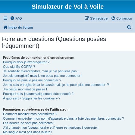
Simulateur de Vol à Voile
FAQ
S’enregistrer
Connexion
R
Index du forum
e
Foire aux questions (Questions posées
c
fréquemment)
h
e
Problèmes de connexion et d’enregistrement
Pourquoi dois-je m’enregistrer ?
r
Que signifie COPPA ?
c
Je souhaite m’enregistrer, mais je n’y parviens pas !
Je suis enregistré mais je ne peux pas me connecter !
h
Pourquoi ne puis-je pas me connecter ?
Je me suis enregistré par le passé mais je ne peux plus me connecter ?!
e
J’ai perdu mon mot de passe !
r
Pourquoi suis-je automatiquement déconnecté ?
À quoi sert « Supprimer les cookies » ?
Paramètres et préférences de l’utilisateur
Comment modifier mes paramètres ?
Comment empêcher mon nom d’apparaître dans la liste des membres connectés ?
Les heures ne sont pas correctes !
J’ai changé mon fuseau horaire et l’heure est toujours incorrecte !
Ma langue n’est pas dans la liste !