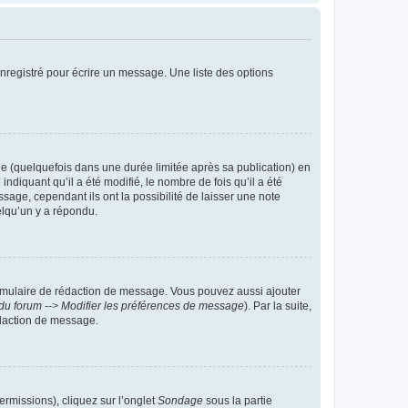
nregistré pour écrire un message. Une liste des options
 (quelquefois dans une durée limitée après sa publication) en
iquant qu’il a été modifié, le nombre de fois qu’il a été
sage, cependant ils ont la possibilité de laisser une note
elqu’un y a répondu.
rmulaire de rédaction de message. Vous pouvez aussi ajouter
du forum --> Modifier les préférences de message
). Par la suite,
daction de message.
ermissions), cliquez sur l’onglet
Sondage
sous la partie