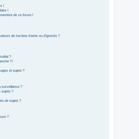
s !
bles !
n membre de ce forum !
ateurs de ma liste d’amis ou d’ignorés ?
sultat ?
anche ?!
ages et sujets ?
a surveillance ?
 sujets ?
es de sujets ?
orum ?