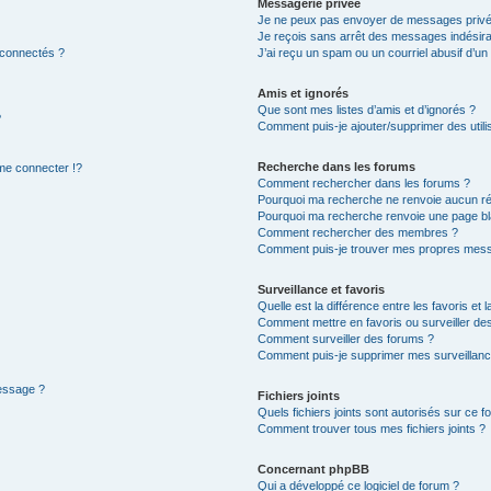
Messagerie privée
Je ne peux pas envoyer de messages privé
Je reçois sans arrêt des messages indésira
 connectés ?
J’ai reçu un spam ou un courriel abusif d’u
Amis et ignorés
Que sont mes listes d’amis et d’ignorés ?
?
Comment puis-je ajouter/supprimer des utilis
Recherche dans les forums
e connecter !?
Comment rechercher dans les forums ?
Pourquoi ma recherche ne renvoie aucun ré
Pourquoi ma recherche renvoie une page bl
Comment rechercher des membres ?
Comment puis-je trouver mes propres mess
Surveillance et favoris
Quelle est la différence entre les favoris et l
Comment mettre en favoris ou surveiller des
Comment surveiller des forums ?
Comment puis-je supprimer mes surveillanc
message ?
Fichiers joints
Quels fichiers joints sont autorisés sur ce f
Comment trouver tous mes fichiers joints ?
Concernant phpBB
Qui a développé ce logiciel de forum ?