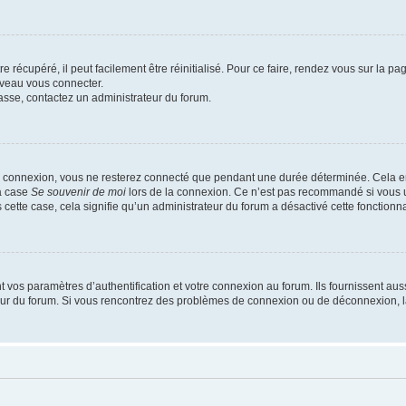
 récupéré, il peut facilement être réinitialisé. Pour ce faire, rendez vous sur la p
uveau vous connecter.
passe, contactez un administrateur du forum.
e connexion, vous ne resterez connecté que pendant une durée déterminée. Cela em
la case
Se souvenir de moi
lors de la connexion. Ce n’est pas recommandé si vous u
s cette case, cela signifie qu’un administrateur du forum a désactivé cette fonctionna
os paramètres d’authentification et votre connexion au forum. Ils fournissent aussi
teur du forum. Si vous rencontrez des problèmes de connexion ou de déconnexion, l