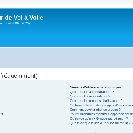
r de Vol à Voile
sim.fr © 2006 - 2025)
s fréquemment)
Niveaux d’utilisateurs et groupes
Que sont les administrateurs ?
Que sont les modérateurs ?
Que sont les groupes d’utilisateurs ?
Où trouver la liste des groupes d’utilisateur
Comment devenir chef de groupe ?
 ?!
Pourquoi certains membres apparaissent dan
Qu’est-ce qu’un « Groupe par défaut » ?
Qu’est-ce que le lien « L’équipe du forum » 