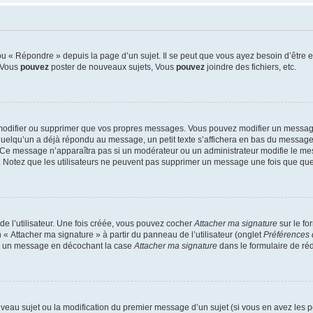
 « Répondre » depuis la page d’un sujet. Il se peut que vous ayez besoin d’être e
: Vous
pouvez
poster de nouveaux sujets, Vous
pouvez
joindre des fichiers, etc.
modifier ou supprimer que vos propres messages. Vous pouvez modifier un message
lqu’un a déjà répondu au message, un petit texte s’affichera en bas du message ind
n. Ce message n’apparaîtra pas si un modérateur ou un administrateur modifie le mes
ive. Notez que les utilisateurs ne peuvent pas supprimer un message une fois que qu
e l’utilisateur. Une fois créée, vous pouvez cocher
Attacher ma signature
sur le fo
 « Attacher ma signature » à partir du panneau de l’utilisateur (onglet
Préférences 
 à un message en décochant la case
Attacher ma signature
dans le formulaire de ré
ouveau sujet ou la modification du premier message d’un sujet (si vous en avez les p