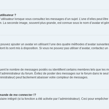
tilisateur ?
utilisateur lorsque vous consultez les messages d’un sujet. L’une d’elles peut êtr
rum. La seconde image, souvent plus grande, est connue sous le nom d’avatar et 
s pouvez ajouter un avatar en utilisant l’une des quatre méthodes d’avatar suivantes 
ont ils sont mis à disposition. Si vous ne pouvez pas utiliser d’avatar, contactez un
iquent le nombre de messages postés ou identifient certains membres tels que les 
ar l’administrateur du forum. Évitez de poster des messages sur le forum dans le seu
ministrateur) peut facilement abaisser votre compteur de messages.
mande de me connecter !?
re intégré (si la fonction a été activée par l’administrateur). Ceci pour empêcher l’u