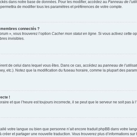
ockés dans notre base de données. Pour les modifier, accédez au
Panneau de l’util
 permettra de modifier tous les paramètres et préférences de votre compte.
s membres connectés ?
forum », vous trouverez l’option
Cacher mon statut en ligne
. Si vous activez cette o
es invisibles.
ifférent de celui dans lequel vous êtes. Dans ce cas, accédez au
panneau de l’utilisa
ney, etc.). Notez que la modification du fuseau horaire, comme la plupart des para
ecte !
aire et que l’heure est toujours incorrecte, il se peut que le serveur ne soit pas à
installé votre langue ou bien que personne n’ait encore traduit phpBB dans votre l
s à créer et partager une nouvelle traduction. Vous trouverez plus d’informations sur l