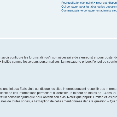
Pourquoi la fonctionnalité X n’est pas dispon
Qui contacter pour les abus ou les questio
Comment puis-je contacter un administrateu
t avoir configuré les forums afin qu’il soit nécessaire de s’enregistrer pour poster
x invités comme les avatars personnalisés, la messagerie privée, l’envoi de courri
t une loi aux États-Unis qui dit que les sites Internet pouvant recueillir des infor
ollecte de ces informations permettant d’identifier un mineur de moins de 13 ans. S
tez un conseiller juridique pour obtenir son avis. Notez que phpBB Limited et les pr
gales de toutes sortes, à l’exception de celles mentionnées dans la question « Qui