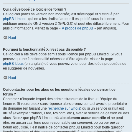
Qui a développé ce logiciel de forum ?
Ce logiciel (dans sa version non modifiée) est développé et distribué par
phpBB Limited
, qui en a les droits d’auteur. Il est publié sous la licence
publique générale GNU version 2 (GPL-2.0) et peut être diffusé librement. Pour
plus d’informations, visitez la page «
À propos de phpBB
» (en anglais).
Haut
Pourquoi la fonctionnalité X n’est pas disponible ?
Ce logiciel a été développé et mis sous licence par phpBB Limited. Si vous
pensez qu’une fonctionnalité nécessite d’être ajoutée, visitez la page
phpBB Ideas
(en anglais) où vous pouvez voter pour des idées proposées ou
en suggérer de nouvelles.
Haut
Qui contacter pour les abus ou les questions légales concernant ce
forum ?
Contactez n’importe lequel des administrateurs de la liste « L’équipe du
forum ». Si vous restez sans réponse alors prenez contact avec le propriétaire
du domaine (en faisant une
recherche sur whois
) ou si un service gratuit est
utilisé (exemple : Yahoo!, Free, f2s.com, etc.), avec le service de gestion ou des
abus. Notez que phpBB Limited
n’a absolument aucun contrôle
et ne peut
être, en aucun cas, tenu pour responsable sur
comment
,
où
ou
par qui
ce
forum est utilisé. Il est inutile de contacter phpBB Limited pour toute question