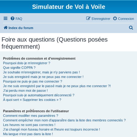
Simulateur de Vol à Voile
FAQ
S’enregistrer
Connexion
R
Index du forum
e
Foire aux questions (Questions posées
c
fréquemment)
h
e
Problèmes de connexion et d’enregistrement
Pourquoi dois-je m’enregistrer ?
r
Que signifie COPPA ?
c
Je souhaite m’enregistrer, mais je n’y parviens pas !
Je suis enregistré mais je ne peux pas me connecter !
h
Pourquoi ne puis-je pas me connecter ?
Je me suis enregistré par le passé mais je ne peux plus me connecter ?!
e
J’ai perdu mon mot de passe !
r
Pourquoi suis-je automatiquement déconnecté ?
À quoi sert « Supprimer les cookies » ?
Paramètres et préférences de l’utilisateur
Comment modifier mes paramètres ?
Comment empêcher mon nom d’apparaître dans la liste des membres connectés ?
Les heures ne sont pas correctes !
J’ai changé mon fuseau horaire et l’heure est toujours incorrecte !
Ma langue n’est pas dans la liste !