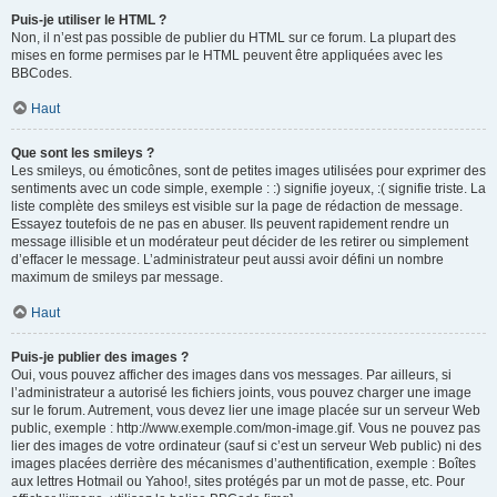
Puis-je utiliser le HTML ?
Non, il n’est pas possible de publier du HTML sur ce forum. La plupart des
mises en forme permises par le HTML peuvent être appliquées avec les
BBCodes.
Haut
Que sont les smileys ?
Les smileys, ou émoticônes, sont de petites images utilisées pour exprimer des
sentiments avec un code simple, exemple : :) signifie joyeux, :( signifie triste. La
liste complète des smileys est visible sur la page de rédaction de message.
Essayez toutefois de ne pas en abuser. Ils peuvent rapidement rendre un
message illisible et un modérateur peut décider de les retirer ou simplement
d’effacer le message. L’administrateur peut aussi avoir défini un nombre
maximum de smileys par message.
Haut
Puis-je publier des images ?
Oui, vous pouvez afficher des images dans vos messages. Par ailleurs, si
l’administrateur a autorisé les fichiers joints, vous pouvez charger une image
sur le forum. Autrement, vous devez lier une image placée sur un serveur Web
public, exemple : http://www.exemple.com/mon-image.gif. Vous ne pouvez pas
lier des images de votre ordinateur (sauf si c’est un serveur Web public) ni des
images placées derrière des mécanismes d’authentification, exemple : Boîtes
aux lettres Hotmail ou Yahoo!, sites protégés par un mot de passe, etc. Pour